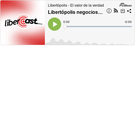
Libertópolis - El valor de la verdad
Libertópolis negocios, jueves 28 de septiembre del 2023
Current
0:00
Remain
-
0:00
Time
Time
Loaded
:
Play
0%