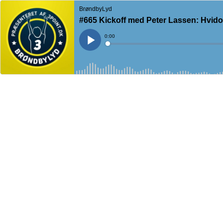
BrøndbyLyd
#665 Kickoff med Peter Lassen: Hvidov
Current
0:00
Time
Loaded
:
Play
0%