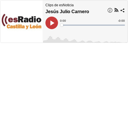
Clips de esNoticia
Jesús Julio Carnero
Current
0:00
Remain
-
0:00
Time
Time
Loaded
:
Play
0%