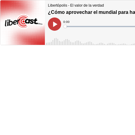
Libertópolis - El valor de la verdad
¿Cómo aprovechar el mundial para ha
Current
0:00
Time
Loaded
:
Play
0%