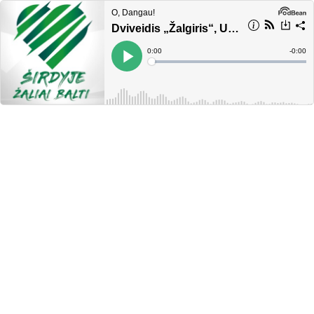
O, Dangau!
Dviveidis „Žalgiris“, Ulanovo ir Kazio konfliktas, „Barcelona“ išsigelbėjimas | Širdyje 💚🤍
Current
0:00
Remain
-
0:00
Time
Time
Loaded
:
Play
0%