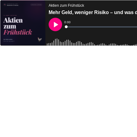
Aktien zum Frühstück
Mehr Geld, weniger Risiko – und was d
Current
0:00
Time
Loaded
:
Play
0%