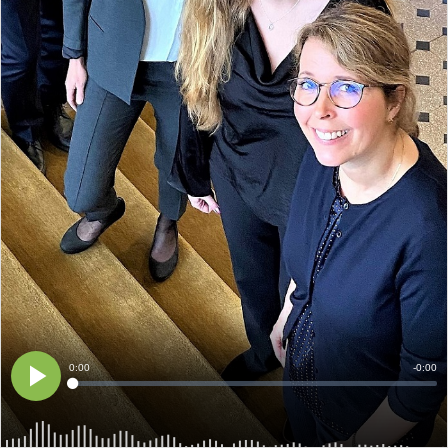
Current
0:00
Remain
-
0:00
Loaded
:
0%
Time
Time
Play