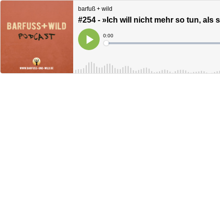
barfuß + wild
#254 - »Ich will nicht mehr so tun, als
Current
0:00
Time
Loaded
:
Play
0%