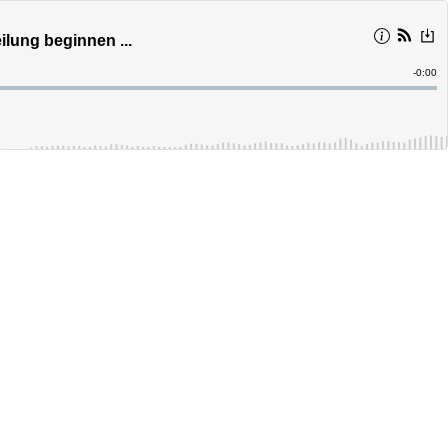
eilung beginnen ...
Remain
-
0:00
Time