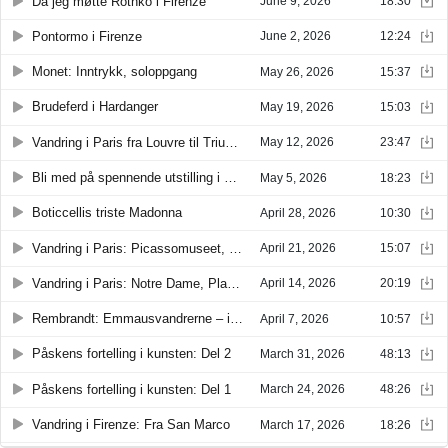
Da jeg møtte Rothko i Firenze
June 9, 2026
18:30
Pontormo i Firenze
June 2, 2026
12:24
Monet: Inntrykk, soloppgang
May 26, 2026
15:37
Brudeferd i Hardanger
May 19, 2026
15:03
Vandring i Paris fra Louvre til Triumfbuen
May 12, 2026
23:47
Bli med på spennende utstilling i Paris!
May 5, 2026
18:23
Boticcellis triste Madonna
April 28, 2026
10:30
Vandring i Paris: Picassomuseet, Hôtel de ville og mer
April 21, 2026
15:07
Vandring i Paris: Notre Dame, Place des Vosges og mer
April 14, 2026
20:19
Rembrandt: Emmausvandrerne – i to versjoner!
April 7, 2026
10:57
Påskens fortelling i kunsten: Del 2
March 31, 2026
48:13
Påskens fortelling i kunsten: Del 1
March 24, 2026
48:26
Vandring i Firenze: Fra San Marco
March 17, 2026
18:26