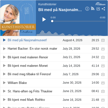
Kunsthistorier
Bli med på Nasjonalmuseet!
Current
0:00
Remain
-
0:00
Time
Time
Loaded
:
Play
0%
Bli med på Nasjonalmuseet!
August 4, 2026
26:15
Harriet Backer: En stor norsk maler
July 28, 2026
29:52
Bli kjent med maleren Renoir
July 21, 2026
24:32
Bli kjent med maleren Monet
July 14, 2026
41:14
Bli med meg tilbake til Firenze!
July 7, 2026
29:06
William Blake
June 30, 2026
14:00
St. Hans-aften og Frits Thaulow
June 23, 2026
08:41
Bli kjent med Mark Rothko
June 16, 2026
21:48