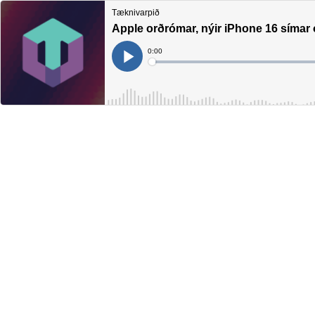
Tæknivarpið
Apple orðrómar, nýir iPhone 16 símar
Current
0:00
Time
Loaded
:
Play
0%