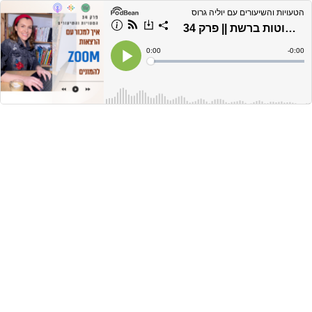
הטעויות והשיעורים עם יוליה גרוס
איך למכור להמונים עם הרצאות פשוטות ברשת || פרק 34
Current
0:00
Remain
-
0:00
Time
Time
Loaded
:
Play
0%