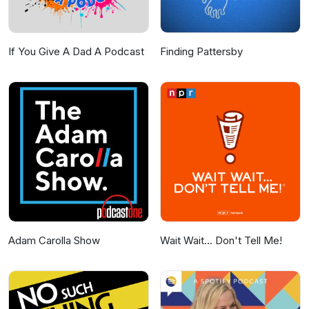
If You Give A Dad A Podcast
Finding Pattersby
Adam Carolla Show
Wait Wait... Don't Tell Me!