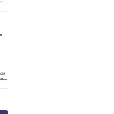
en är
a.
nga
 och