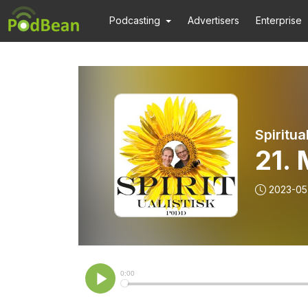
Podcasting
Advertisers
Enterprise
Spiritua
21. 
2023-05