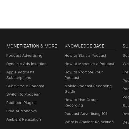
MONETIZATION & MORE
KNOWLEDGE BASE
SU
Podcast Advertising
How to Start a Podcast
Sup
Dynamic Ads Insertion
How to Monetize a Podcast
Wha
y
Apple Podcasts
How to Promote Your
Fre
Subscriptions
Podcast
Pod
Submit Your Podcast
Mobile Podcast Recording
Po
Guide
Switch to Podbean
Pod
How to Use Group
Podbean Plugins
Recording
Ba
Free Audiobooks
Podcast Advertising 101
Res
Ambient Relaxation
What Is Ambient Relaxation
Dev