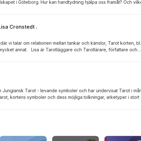
ällskapet i Göteborg. Hur kan handtydning hjälpa oss framåt? Och vilk
eningen i Sverige? Med Prallan Allsten och Mikael Ek, Stockholms
isa Cronstedt .
 där vi talar om relationen mellan tankar och känslor, Tarot korten, bl.
ycket annat. Lisa är Tarotläggare och Tarotlärare, författare och
iansktarot.se Med Mikael Ek och Prallan Allsten, Stockholms
en Jungiansk Tarot - levande symboler och har undervisat Tarot i må
 Tarot, kortens symboler och dess möjliga tolkningar, arketyper i stort
msida:
llsten och Mikael Ek, Stockholms Spiritualistiska Förening.