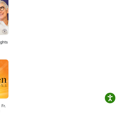
ights
Fr.
J