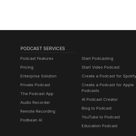
PODCAST SERVICES
Podcast Features
Start Podcasting
Pricing
Start Video Podcast
Enterprise Solution
Create a Podcast for Spotif
Private Podcast
Create a Podcast for Apple
Podcasts
The Podcast App
AI Podcast Creator
Audio Recorder
Blog to Podcast
Remote Recording
YouTube to Podcast
Podbean AI
Education Podcast