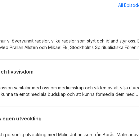
All Episo
r vi övervunnit rädslor, vilka rädslor som styrt och ibland styr oss. E
Med Prallan Allsten och Mikael Ek, Stockholms Spiritualistiska Fören
och livsvisdom
sson samtalar med oss om mediumskap och vikten av att vilja utve
r att kunna ta emot mediala budskap och att kunna förmedla dem med
och vetande, betydelsen av närvaro och tankarnas tyranni. Zolrosen.
en, Stockholms Spiritualistiska Förening.
 egen utveckling
ch personlig utveckling med Malin Johansson från Borås. Malin är ä