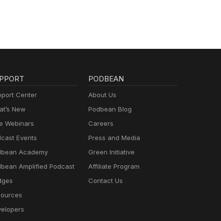
PPORT
PODBEAN
port Center
About Us
t’s New
Podbean Blog
e Webinars
Careers
cast Events
Press and Media
dbean Academy
Green Initiative
bean Amplified Podcast
Affiliate Program
dges
Contact Us
ources
elopers