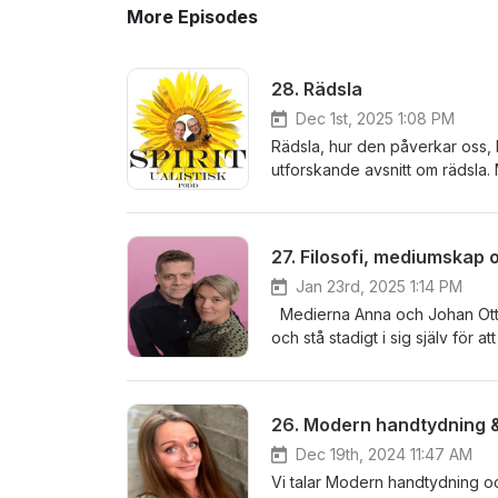
More Episodes
28. Rädsla
Dec 1st, 2025 1:08 PM
Rädsla, hur den påverkar oss, hu
utforskande avsnitt om rädsla. 
27. Filosofi, mediumskap 
Jan 23rd, 2025 1:14 PM
Medierna Anna och Johan Otto
och stå stadigt i sig själv fö
kärlek. Skillnaden mellan tro 
Med Mikael Ek och Prallan Allst
26. Modern handtydning &
Dec 19th, 2024 11:47 AM
Vi talar Modern handtydning o