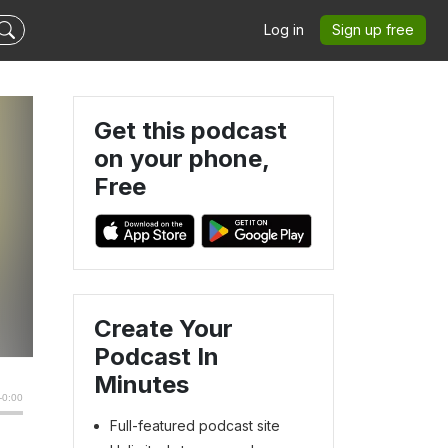
Log in
Sign up free
Get this podcast
on your phone,
Free
Create Your
Podcast In
Minutes
Full-featured podcast site