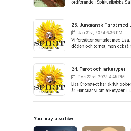
ordförande i Spiritualistiska S
den äldsta spiritualistiska för
Spiritualistiska Förening.
25. Jungiansk Tarot med L
Jan 31st, 2024 6:36 PM
Vi fortsätter samtalet med Lisa,
döden och tornet, men också m
beteendevetare. Hemsida: jung
Spiritualistiska Förening.
24. Tarot och arketyper
Dec 23rd, 2023 4:45 PM
Lisa Cronstedt har skrivit bok
år. Här talar vi om arketyper i
dess universella betydelse, mm. Lisa är beteendevetare, författare, lärare och Tarotläggare. He
jungiansktarot.se Med Prallan A
You may also like