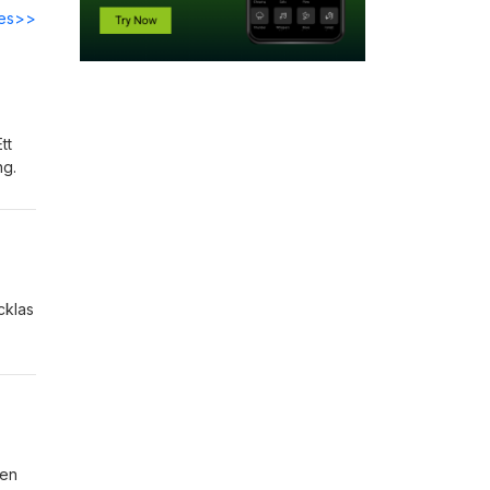
des>>
tt
ing.
cklas
se
ven