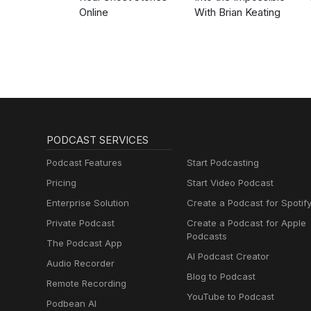
Online
With Brian Keating
PODCAST SERVICES
Podcast Features
Start Podcasting
Pricing
Start Video Podcast
Enterprise Solution
Create a Podcast for Spotif
Private Podcast
Create a Podcast for Apple
Podcasts
The Podcast App
AI Podcast Creator
Audio Recorder
Blog to Podcast
Remote Recording
YouTube to Podcast
Podbean AI