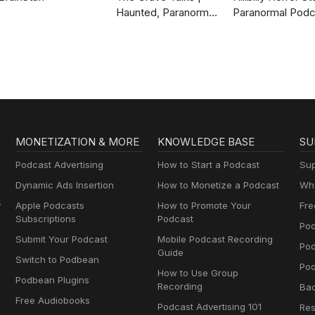
Haunted, Paranormal
Paranormal Podc
& Supernatural
MONETIZATION & MORE
KNOWLEDGE BASE
SU
Podcast Advertising
How to Start a Podcast
Sup
Dynamic Ads Insertion
How to Monetize a Podcast
Wha
y
Apple Podcasts
How to Promote Your
Fre
Subscriptions
Podcast
Pod
Submit Your Podcast
Mobile Podcast Recording
Po
Guide
Switch to Podbean
Pod
How to Use Group
Podbean Plugins
Recording
Ba
Free Audiobooks
Podcast Advertising 101
Res