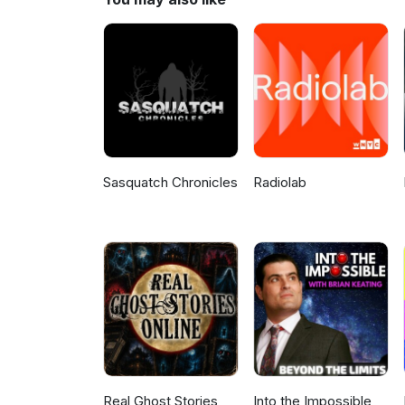
Dr. Lefebvre and his research 
mean for organic vegetable far
Captured on Film: Organic Scien
about all the research activiti
Canada.ca Organic Science Clu
managed by the Organic Federa
Dalhousie University and supp
Food Canada’s Sustainable Cana
Sasquatch Chronicles
Radiolab
Real Ghost Stories
Into the Impossible