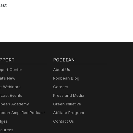
ast
PPORT
PODBEAN
port Center
About Us
t’s New
Podbean Blog
e Webinars
Careers
cast Events
Press and Media
dbean Academy
Green Initiative
bean Amplified Podcast
Affiliate Program
dges
Contact Us
ources