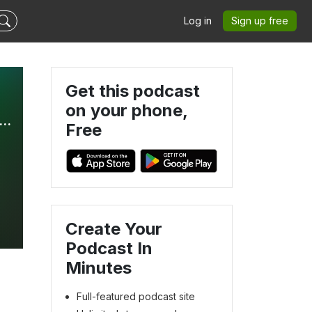
Log in
Sign up free
Get this podcast
on your phone,
lados de la Grappe bio | Organic Science Conversations
Free
Create Your
Podcast In
Minutes
Full-featured podcast site