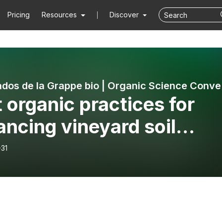
Pricing
Resources
Discover
Les Ba
 organic practices for
ncing vineyard soil
lth
-31