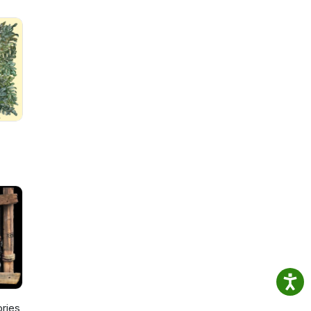
uld
tion
e-
ers.
ories