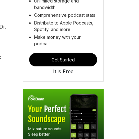
Unlimited storage and
bandwidth
Comprehensive podcast stats
Distribute to Apple Podcasts,
Dr.
Spotify, and more
Make money with your
podcast
C
Get Started
It is Free