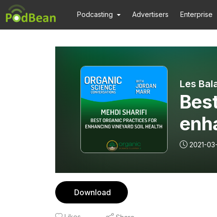
Podcasting
Advertisers
Enterprise
Best
enha
hea
2021-03
Download
Likes