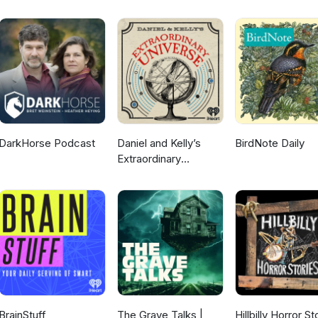
partners share their motivations, methods and what their findings co
mers. This podcast series was originally released as the film series
ce in the Making. You can find links to the films – and more informa
es - on the Organic Science Cluster 4 website. That’s Organic-Scienc
ster 4 is an industry-led research and development endeavour co-
tion of Canada and the Organic Agriculture Centre of Canada at
orted by the AgriScience Program under Agriculture and Agri-
dian Agricultural Partnership together with over 80 funding partn
DarkHorse Podcast
Daniel and Kelly’s
BirdNote Daily
Extraordinary
Universe
BrainStuff
The Grave Talks |
Hillbilly Horror St