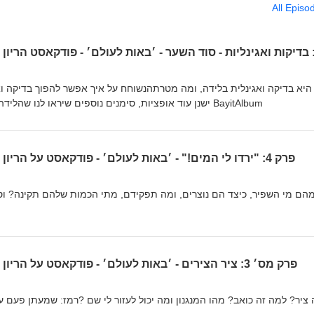
All Episo
ישנן עוד אופציות, סימנים נוספים שיראו לנו שהלידה מתקדמת הקליט וערך: איל לנזיני BayitAlbum
פרק 4: "ירדו לי המים!" - ׳באות לעולם׳ - פודקאסט על הריון ולידה - מיכל רוזן ואביגיל גורן
מהם מי השפיר, כיצד הם נוצרים, ומה תפקידם, 
הקליט וערך: איל לנזיני BayitAlbum
פרק מס׳ 3: ציר הצירים - ׳באות לעולם׳ - פודקאסט על הריון ולידה - מיכל רוזן ואביגיל גורן
מה זה ציר? למה זה כואב? מהו המנגנון ומה יכול לעזור לי שם ?רמז: 