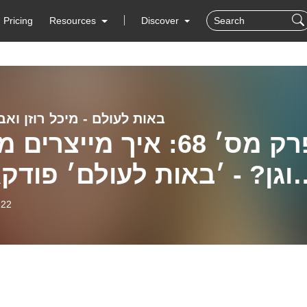
Pricing
Resources
Discover
באות לעולם - מיכל רוזן ואבי
פרק מס׳ 68: איך מייצרי
וגן? - ׳באות לעולם׳ פוד
על הריון ולידה - מיכל 
-22
ואביגיל 