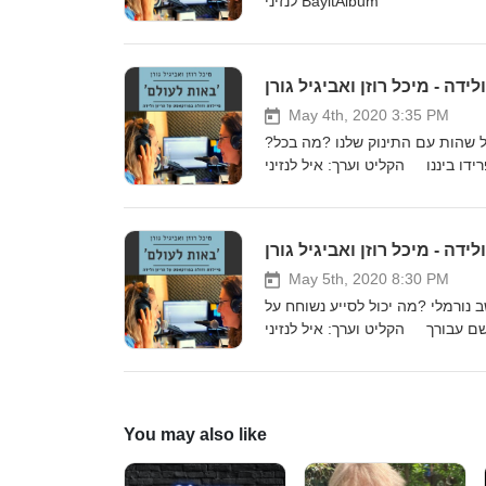
לנזיני BayitAlbum
May 4th, 2020 3:35 PM
?למה זקוק תינוק קטן שרק נולד ?איך נולד המושג אפס הפרדה ?מה היתרונות של שהות עם התינוק שלנו ?מה בכל
May 5th, 2020 8:30 PM
 מה נחשב נורמלי ?מה יכול לסייע נשוחח על
You may also like