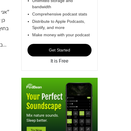
Unlimited storage and
bandwidth
״אני 
Comprehensive podcast stats
* *
Distribute to Apple Podcasts,
Spotify, and more
בחוץ.
Make money with your podcast
בתובנות שלהן. למדנו יחד מה יכול לשפר את חווית הריון והלידה בתקופה הזו שאחרי ה7 באוקטובר. אספנו תובנות, ריכזנו ט...
Get Started
It is Free