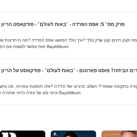
פרק מס׳ 5: אפס הפרדה - ׳באות לעולם׳ - פודקאסט הריון ולידה - מיכל רוזן ואביגיל גורן
זאת אפשר לעשות אם הפרידו ביננו הקליט וערך: איל לנזיני BayitAlbum
מה קורה בתקופה שאחרי? השלב הרביעי של הלידה ?אלו תופעות צפויות,
איזה סוג של עזרה כדאי שתהיה שם עבורך הקליט וערך: איל לנזיני BayitAlbum