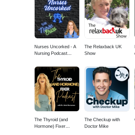
Nurses Uncorked - A
The Relaxback UK
Nursing Podcast
Show
Delivering Nursing
News
The Thyroid (and
The Checkup with
Hormone) Fixer
Doctor Mike
Podcast: Thyropause,