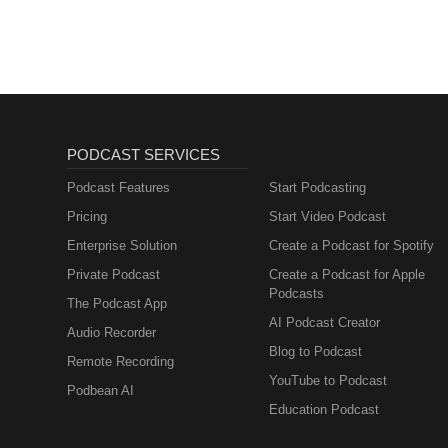
Menopause,
Metabolism and How
to Fix It
PODCAST SERVICES
Podcast Features
Start Podcasting
Pricing
Start Video Podcast
Enterprise Solution
Create a Podcast for Spotify
Private Podcast
Create a Podcast for Apple
Podcasts
The Podcast App
AI Podcast Creator
Audio Recorder
Blog to Podcast
Remote Recording
YouTube to Podcast
Podbean AI
Education Podcast