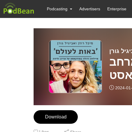
Podcasting
Advertisers
Enterprise
גיל גורן
ם מרחב
קאסט
רוזן
2024-01
גורן
Download
Likes
Share