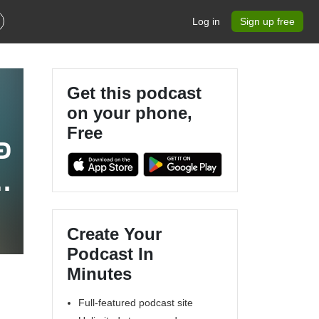
Log in
Sign up free
Get this podcast
on your phone,
Free
מ
Create Your
Podcast In
Minutes
Full-featured podcast site