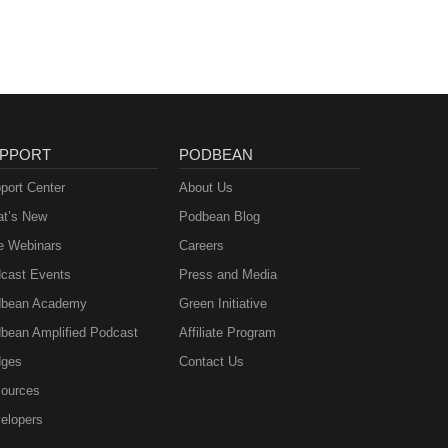
PPORT
PODBEAN
port Center
About Us
t’s New
Podbean Blog
e Webinars
Careers
cast Events
Press and Media
bean Academy
Green Initiative
bean Amplified Podcast
Affiliate Program
ges
Contact Us
ources
elopers