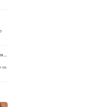
פרק מס׳ 6: מה קורה כשחוזרים הביתה? פוסט פארטום - ׳באות לעולם׳ - פודקאסט על הריון ולידה - מיכל רוזן ואביגיל גורן