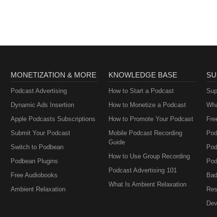
MONETIZATION & MORE
KNOWLEDGE BASE
SU
Podcast Advertising
How to Start a Podcast
Sup
Dynamic Ads Insertion
How to Monetize a Podcast
Wha
Apple Podcasts Subscriptions
How to Promote Your Podcast
Fre
Submit Your Podcast
Mobile Podcast Recording
Pod
Guide
Switch to Podbean
Pod
How to Use Group Recording
Podbean Plugins
Pod
Podcast Advertising 101
Free Audiobooks
Bad
What Is Ambient Relaxation
Ambient Relaxation
Res
Dev