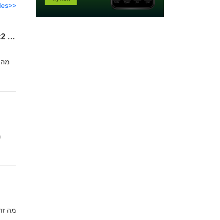
des>>
פרק 2: בדיקות ואגינליות - סוד השער - ׳באות לעולם׳ - פודקאסט הריון ולידה - מיכל רוזן ואביגיל גורן