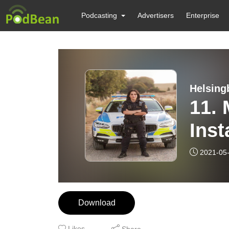
Podcasting
Advertisers
Enterprise
Helsing
11. 
Inst
2021-05
Download
Likes
Share