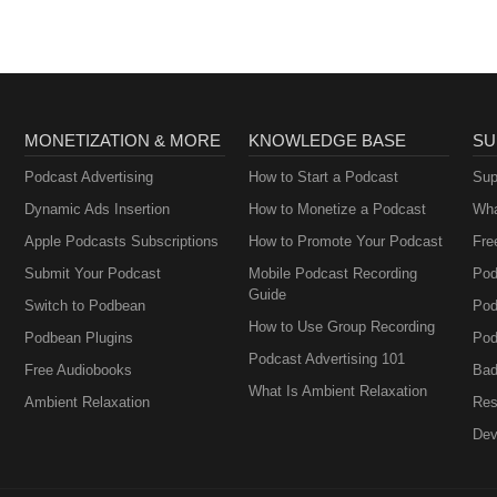
MONETIZATION & MORE
KNOWLEDGE BASE
SU
Podcast Advertising
How to Start a Podcast
Sup
Dynamic Ads Insertion
How to Monetize a Podcast
Wha
Apple Podcasts Subscriptions
How to Promote Your Podcast
Fre
Submit Your Podcast
Mobile Podcast Recording
Pod
Guide
Switch to Podbean
Pod
How to Use Group Recording
Podbean Plugins
Pod
Podcast Advertising 101
Free Audiobooks
Bad
What Is Ambient Relaxation
Ambient Relaxation
Res
Dev