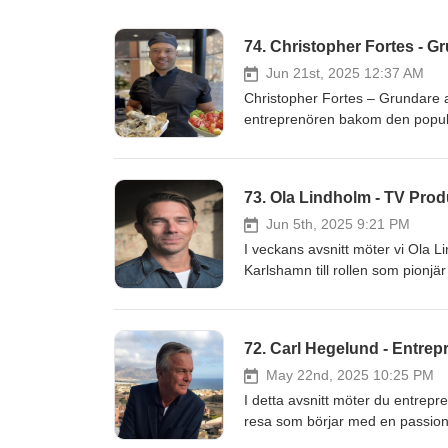
74. Christopher Fortes - G
Jun 21st, 2025 12:37 AM
Christopher Fortes – Grundare av
entreprenören bakom den populä
Christopher berättar om hur allt
den allra första restaurangen. R
samt Anetts, även den på Väla. Han delar med sig av sina utmaningar, lärdomar och drömmar som blivit
73. Ola Lindholm - TV Pro
verklighet genom hårt arbete och passion för mat.🥘 🎙️Miss
restaurangägare – och vad som k
Jun 5th, 2025 9:21 PM
🎶Musik / Klippning: Marsson 
I veckans avsnitt möter vi Ola Lindholm
Facebook Instagram LinkedIn
Karlshamn till rollen som pionj
resa genom svensk tv-historia.
Wild Kids, Melodifestivalen och s
nostalgi, skratt och insikter om
72. Carl Hegelund - Entrep
den. Vi blickar också framåt: h
TV- produktionsbolag tillsammans
May 22nd, 2025 10:25 PM
och att våga gå sin egen väg i 
I detta avsnitt möter du entrep
Spritan i Ödåkra. Under inspeln
resa som börjar med en passion 
Marsson 📲 Besök och följ Hel
idrottslärare var han med och g