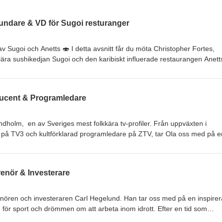
rundare & VD för Sugoi resturanger
 Sugoi och Anetts 🍣 I detta avsnitt får du möta Christopher Fortes,
ra sushikedjan Sugoi och den karibiskt influerade restaurangen Anett
 började med en idé som han pitchade för Väla, vilket ledde till öppning
esan fortsatte med fler enheter – idag driver han sju Sugoi-restaurange
ducent & Programledare
a inte detta avsnitt om drömmen att bli
rävs för att lyckas! Under inspelningen satt vi på Sugoi på Kullaväge
📲 Besök och följ Helsingborgspodden: www.helsingborgspodden.se
, en av Sveriges mest folkkära tv-profiler. Från uppväxten i
är på TV3 och kultförklarad programledare på ZTV, tar Ola oss med på e
 Han berättar om hur han slog igenom med program som Myror i brallan
in egen talkshow En Riktig Talkshow. Det blir ett energifyllt samtal fyllt 
 hur mediebranschen har förändrats – och hur Ola själv har förändrats 
renör & Investerare
ur han idag försöker sätta Helsingborg på tv-kartan genom satsningen p
 med Deep Studios? 🎙️ Ett inspirerande avsnitt om drivkraft, kreativit
rampljuset – missa inte! Under inspelningen satt vi hos Deep Studios p
renören och investeraren Carl Hegelund. Han tar oss med på en inspire
ingen satt vi hos Deep Studios på Spritan i Ödåkra. 🎶Musik / Klippni
för sport och drömmen om att arbeta inom idrott. Efter en tid som
singborgspodden: www.helsingborgspodden.se Facebook Instagram
rundade nattklubben Dag &amp; Natt – det första steget in i