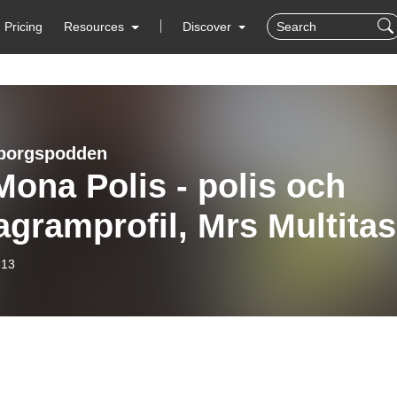
Pricing
Resources
Discover
borgspodden
Mona Polis - polis och
agramprofil, Mrs Multita
-13