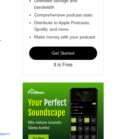
Unlimited storage and
bandwidth
Comprehensive podcast stats
Distribute to Apple Podcasts,
Spotify, and more
Make money with your podcast
,
Get Started
It is Free
des>>