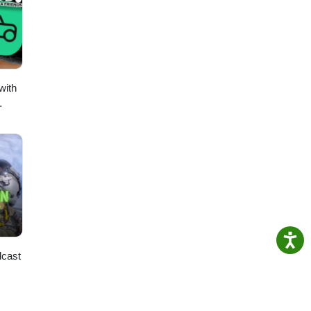
with
dcast