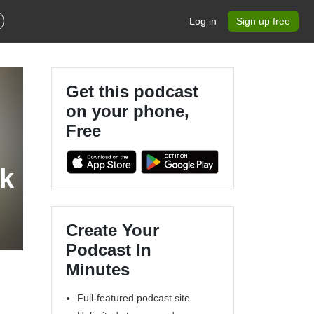
Log in
Sign up free
Get this podcast
on your phone,
Free
sk
Create Your
Podcast In
Minutes
Full-featured podcast site