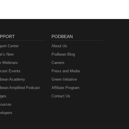
PPORT
PODBEAN
port Center
About Us
t’s New
Podbean Blog
e Webinars
Careers
cast Events
Press and Media
bean Academy
Green Initiative
bean Amplified Podcast
Affiliate Program
ges
Contact Us
ources
elopers