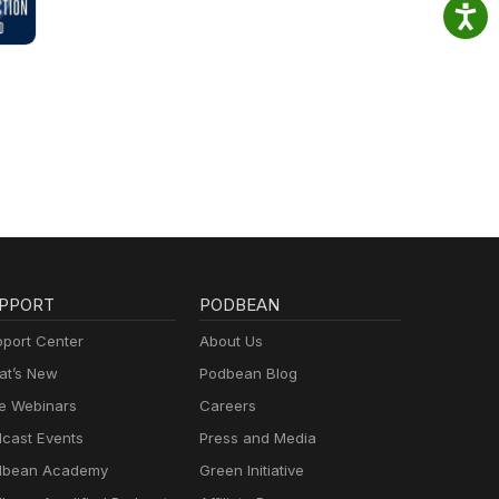
 voor
il.
de
kan
PPORT
PODBEAN
port Center
About Us
t’s New
Podbean Blog
e Webinars
Careers
cast Events
Press and Media
dbean Academy
Green Initiative