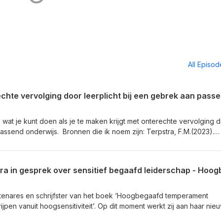
All Episo
 wat je kunt doen als je te maken krijgt met onterechte vervolging 
nderwijs. Bronnen die ik noem zijn: Terpstra, F.M.(2023).
vanzelf, juridisch handboek voor ouders van hoogbegaafde kinde
 (2021). Cognitieve hoogbegaafdheid als handicap in het reguliere
tra Legal: https://terpstralegal.com/product/cognitieve-
-in-het-reguliere-onderwijs-analyse-van-een-oordeel-van-het-
-mens/ Mooij, T. &amp; Terpstra, F.M. (2016). Onderwijsdifferentia
rland, 1916-2015: Review van probleemanalyses, onderzoeken en
tenares en schrijfster van het boek ‘Hoogbegaafd temperament
n. Mens en Maatschappij 91(3), 235-269. De Heer, W. (2017). Gelij
jpen vanuit hoogsensitiviteit’. Op dit moment werkt zij aan haar nie
sonderwijs. Onderzoek naar het onderwijs voor zeer makkelijk leren
schap'. Wat dat inhoudt legt Els uit in deze podcast. Ook spreken w