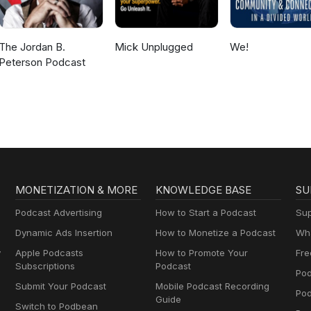
gespecialiseerd in onderwijsrecht en hoogbegaafdheid. Wil je meer
 website https://tinyurl.com/3wzbuffn Je kunt je daar ook opgeven
e GRATIS het dossier "hoogbegaafdheid en onderwijsrecht" in je ma
The Jordan B.
Mick Unplugged
We!
r onderwijsrecht op https://tinyurl.com/28vjefh7 Wil je mijn boek
Peterson Podcast
vanzelf' bestellen? Dat kan via: https://tinyurl.com/ycxrsm8k Of 
derwijs volgen: https://tinyurl.com/52vakry7 Een consult boeken 
nmb
MONETIZATION & MORE
KNOWLEDGE BASE
SU
Podcast Advertising
How to Start a Podcast
Sup
Dynamic Ads Insertion
How to Monetize a Podcast
Wha
y
Apple Podcasts
How to Promote Your
Fre
Subscriptions
Podcast
Pod
Submit Your Podcast
Mobile Podcast Recording
Po
Guide
Switch to Podbean