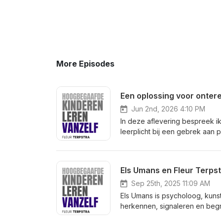
More Episodes
Jun 2nd, 2026 4:10 PM
In deze aflevering bespreek ik
leerplicht bij een gebrek aan passend o
Hoogbegaafde kinderen leren 
Mooij, T. &amp; Terpstra, F.M.
onderwijs. Opgehaald van Terps
hoogbegaafdheid-als-handicap
college-voor-de-rechten-van-de
Sep 25th, 2025 11:09 AM
en leerlingproblemen in Nede
Els Umans is psycholoog, kuns
effecten van beleidsmaatregele
herkennen, signaleren en begri
troef in het Nederlandse basi
boek 'Sensitief begaafd leider