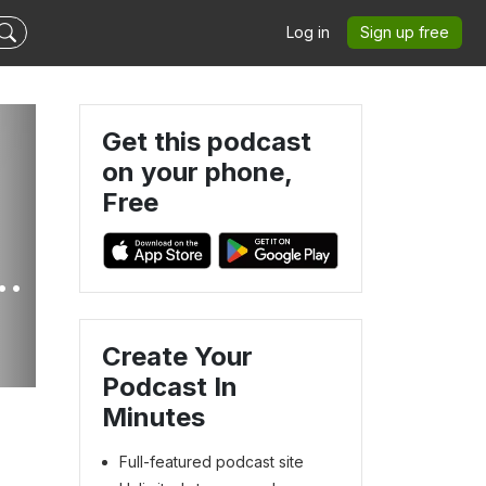
Log in
Sign up free
Get this podcast
on your phone,
Free
n
Create Your
Podcast In
Minutes
Full-featured podcast site