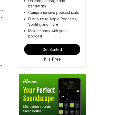
Unlimited storage and
bandwidth
or
Comprehensive podcast stats
r:
Distribute to Apple Podcasts,
Spotify, and more
Make money with your
podcast
Get Started
It is Free
of