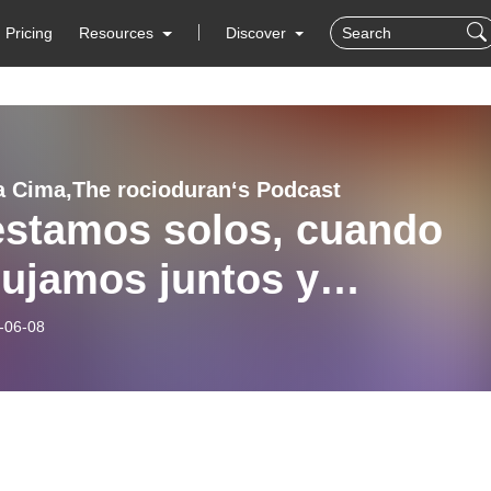
Pricing
Resources
Discover
a Cima,The rocioduran‘s Podcast
estamos solos, cuando
ujamos juntos y
ibamos barreras, nuestr
-06-08
rza es mucho más grande