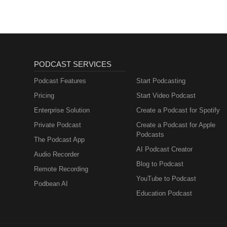
PODCAST SERVICES
Podcast Features
Start Podcasting
Pricing
Start Video Podcast
Enterprise Solution
Create a Podcast for Spotify
Private Podcast
Create a Podcast for Apple
Podcasts
The Podcast App
AI Podcast Creator
Audio Recorder
Blog to Podcast
Remote Recording
YouTube to Podcast
Podbean AI
Education Podcast