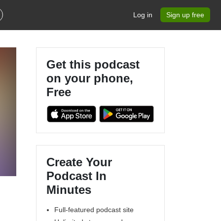
Log in
Sign up free
Get this podcast
on your phone,
Free
a
Create Your
.
Podcast In
Minutes
Full-featured podcast site