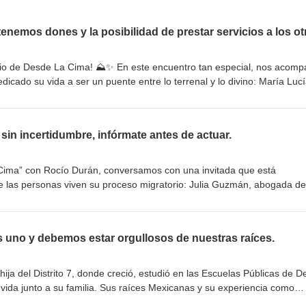
enemos dones y la posibilidad de prestar servicios a los ot
io de Desde La Cima! ⛰️✨ En este encuentro tan especial, nos acom
icado su vida a ser un puente entre lo terrenal y lo divino: María Luc
ra espiritual. Desde el año 2017, María Lucía comenzó un hermoso c
mo: conectar con los Seres de Luz para ofrecerte mensajes llenos de am
 tu sagrada alma. Con un cariño y una dedicación admirables, hoy nos
sin incertidumbre, infórmate antes de actuar.
darnos a comprender nuestros procesos de vida, encontrar una paz int
 emocionales y recordar con amor nuestro propósito divino. En este epi
le cómo inició en este proceso, cómo funciona su conexión diaria con l
Cima” con Rocío Durán, conversamos con una invitada que está
ón muy especial y transformadora para conectar con ellos este próxim
 las personas viven su proceso migratorio: Julia Guzmán, abogada de
puestas, paz o simplemente quieres sintonizar con la energía de tus gu
man Immigration. Con una trayectoria de más de 13 años, destacada 
ra ti! 🤍
ncluyendo su rol como Chair 2025-2026 de la American Immigration
Colorado— Julia se ha dedicado a acompañar a individuos y familias c
s uno y debemos estar orgullosos de nuestras raíces.
l: con empatía, claridad y compromiso real. En esta conversación pro
rmado para tomar decisiones seguras Errores comunes que pueden afec
hija del Distrito 7, donde creció, estudió en las Escuelas Públicas de D
vida junto a su familia. Sus raíces Mexicanas y su experiencia como
fianza o vivir en incertidumbre. Este episodio es una guía valiosa para
 una visión cercana de las necesidades reales de su comunidad y del 