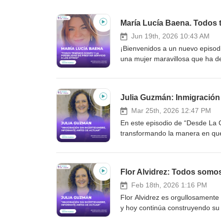
María Lucía Baena. Todos t
Jun 19th, 2026 10:43 AM
¡Bienvenidos a un nuevo episod
una mujer maravillosa que ha ded
Baena, angelóloga y canalizado
de luz con un propósito clarísi
guía y una sanación profunda a
Julia Guzmán: Inmigración 
comparte su sabiduría para ayu
reconfortante, liberar bloqueos
Mar 25th, 2026 12:47 PM
María Lucía nos revela en detal
En este episodio de “Desde La 
ángeles y nos hace una invitaci
transformando la manera en que
de junio. Si estás buscando res
inmigración y fundadora de Guz
espirituales, ¡este episodio es pa
reconocida por su liderazgo —i
Lawyers Association (AILA) de 
Flor Alvidrez: Todos somo
algo más que conocimiento lega
y necesaria, hablamos sobre: Los cambios recientes en las leyes de inmigración en Estados Unidos La
Feb 18th, 2026 1:16 PM
importancia de estar bien info
Flor Alvidrez es orgullosamente 
tu proceso migratorio Porque cuando se trata de inmigración, la información correcta puede marcar la
y hoy continúa construyendo su 
diferencia entre avanzar con con
pequeña empresaria le han dado