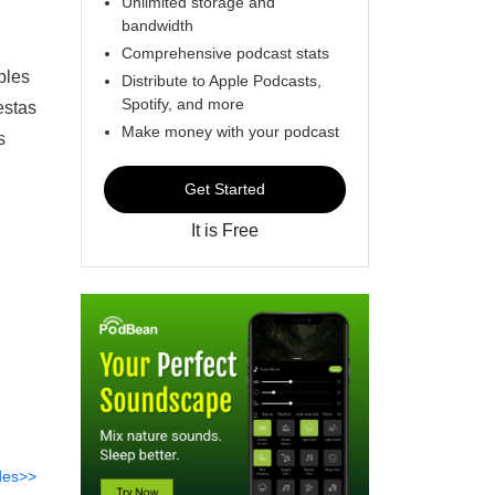
Unlimited storage and
bandwidth
Comprehensive podcast stats
bles
Distribute to Apple Podcasts,
Spotify, and more
estas
Make money with your podcast
s
Get Started
It is Free
des>>