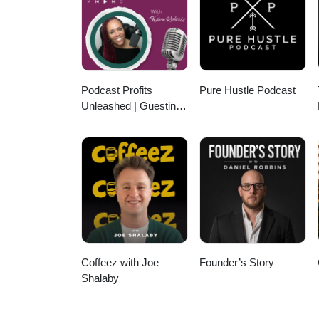
universitario. Su historia es un
llevarnos, literalmente, a lo má
https://latinavillage.com/ o https
Podcast Profits
Pure Hustle Podcast
Unleashed | Guesting,
Authority & Client
Acquisition
Coffeez with Joe
Founder’s Story
Shalaby