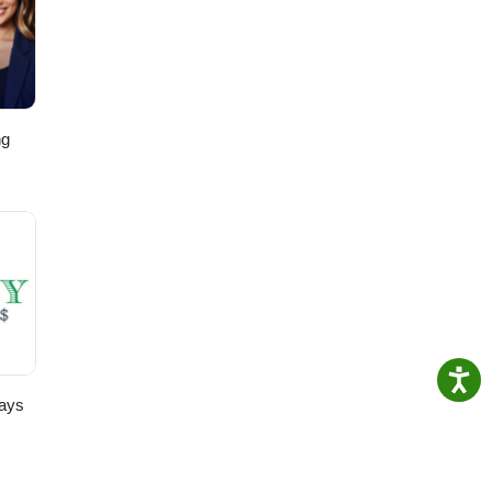
puede
ng
,
ays