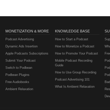
MONETIZATION & MORE
KNOWLEDGE BASE
SU
Podcast Advertising
How to Start a Podcast
Sup
Dynamic Ads Insertion
How to Monetize a Podcast
Wha
Apple Podcasts Subscriptions
How to Promote Your Podcast
Fre
Submit Your Podcast
Mobile Podcast Recording
Pod
Guide
Switch to Podbean
Pod
How to Use Group Recording
Podbean Plugins
Pod
Podcast Advertising 101
Free Audiobooks
Bad
What Is Ambient Relaxation
Ambient Relaxation
Res
Dev