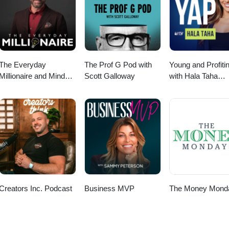
 recordatorio de que la persistencia es una fuerza transformadora que 
s alto. Si deseas apoyar esta causa, realiza tu donación ingresando a:
://divergentus.org/
The Everyday
The Prof G Pod with
Young and Profiti
Millionaire and Mindset
Scott Galloway
with Hala Taha
Matters Podcast
(Entrepreneurship
Sales, Marketing)
Creators Inc. Podcast
Business MVP
The Money Mond