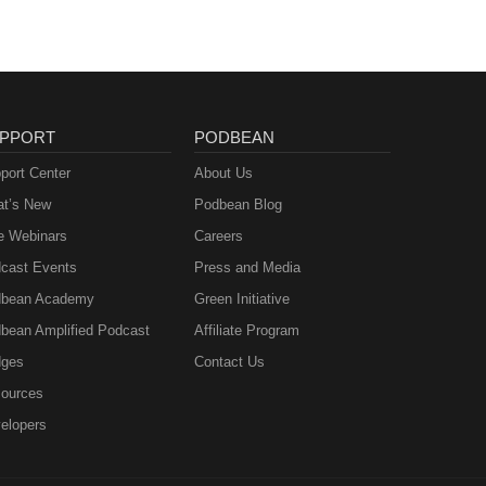
PPORT
PODBEAN
port Center
About Us
t’s New
Podbean Blog
e Webinars
Careers
cast Events
Press and Media
bean Academy
Green Initiative
bean Amplified Podcast
Affiliate Program
ges
Contact Us
ources
elopers