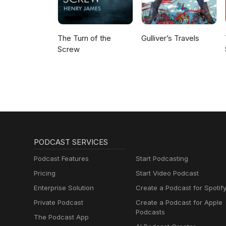
The Turn of the
Gulliver’s Travels
Screw
PODCAST SERVICES
Podcast Features
Start Podcasting
Pricing
Start Video Podcast
Enterprise Solution
Create a Podcast for Spotif
Private Podcast
Create a Podcast for Apple
Podcasts
The Podcast App