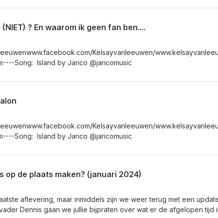
(NIET) ? En waarom ik geen fan ben....
nleeuwenwww.facebook.com/Kelsayvanleeuwen/www.kelsayvanleeu
---Song: Island by Jarico @jaricomusic
alon
nleeuwenwww.facebook.com/Kelsayvanleeuwen/www.kelsayvanleeu
---Song: Island by Jarico @jaricomusic
 op de plaats maken? (januari 2024)
aatste aflevering, maar inmiddels zijn we weer terug met een update
ader Dennis gaan we jullie bijpraten over wat er de afgelopen tijd 