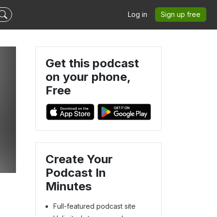
Log in
Sign up free
Get this podcast
on your phone,
Free
Create Your
Podcast In
Minutes
Full-featured podcast site