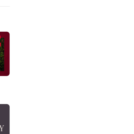
at er
je
 en
wen.nle-