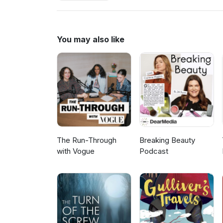
ons leven is gebeurd.Soms goo
bij mij is gebeurd. Zowel op pe
terug doen. In deze aflevering
waarom mijn werk even 'on hol
You may also like
www.instagram.com/kelsayva
mail kdvanleeuwen@gmail.com-
The Run-Through
Breaking Beauty
with Vogue
Podcast