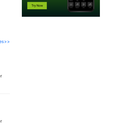
des>>
er
er