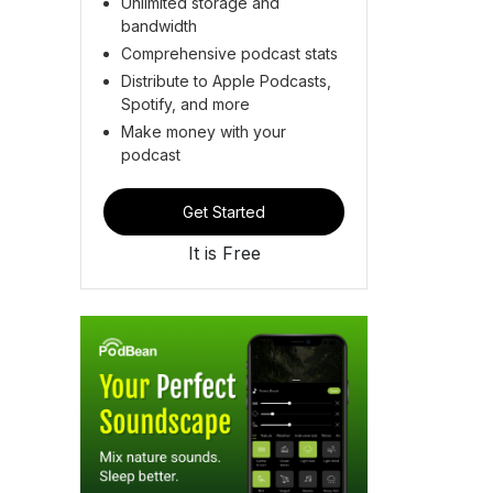
Unlimited storage and
bandwidth
Comprehensive podcast stats
Distribute to Apple Podcasts,
Spotify, and more
Make money with your
podcast
Get Started
It is Free