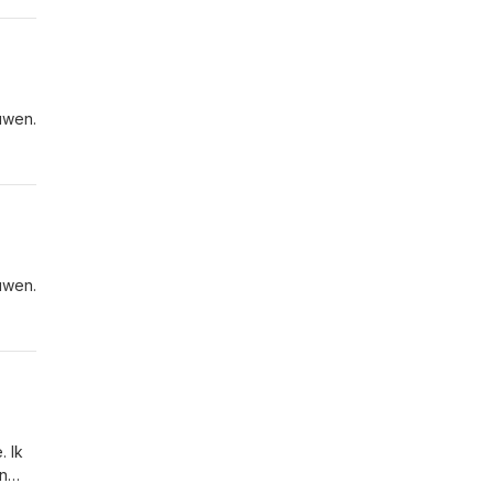
wen.nle-
wen.nle-
. Ik
in