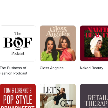
it het leven onverwachte obstakels op ons pad en dat is precies w
rsoonlijk vlak als in mijn professionele leven moest ik even een stap
 delen we openhartig de redenen achter mijn tijdelijke afwezigheid
d' moest. En wat zijn mijn plannen voor de eerstkomende tijd?
nleeuwenwww.facebook.com/Kelsayvanleeuwen/www.kelsayvanleeu
---Song: Island by Jarico @jaricomusic
The Business of
Gloss Angeles
Naked Beauty
Fashion Podcast