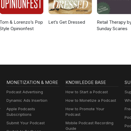
Tom & Lorenzo’s Pop
Let’s Get Dressed
Retail Therapy b
Style Opinionfest
Sunday Scaries
MONETIZATION & MORE
KNOWLEDGE BASE
SU
Podcast Advertising
How to Start a Podcast
Sup
Dynamic Ads Insertion
How to Monetize a Podcast
Wha
y
Apple Podcasts
How to Promote Your
Fre
Subscriptions
Podcast
Pod
Submit Your Podcast
Mobile Podcast Recording
Po
Guide