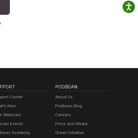
y
PPORT
PODBEAN
port Center
About Us
t’s New
Podbean Blog
e Webinars
Careers
cast Events
Press and Media
dbean Academy
Green Initiative