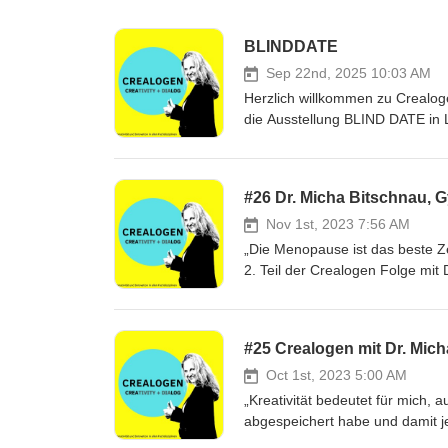
BLINDDATE
Sep 22nd, 2025 10:03 AM
Herzlich willkommen zu Crealog
die Ausstellung BLIND DATE in L
macht. Hier wird Kunst nicht nu
mitgestaltet. Kuratorin und Kün
Inklusion und Partizipation ins Z
#26 Dr. Micha Bitschnau,
Brailleschrift aus Filzkreisen 
Kunsterlebnis entsteht. Im Mittelpunkt ste
Nov 1st, 2023 7:56 AM
Linguistin und Fotografin, die mi
„Die Menopause ist das beste Zei
aus ihrer Vorstellungskraft klei
2. Teil der Crealogen Folge mi
Margarethe Waba, deren Texte po
Lebensmitte. Sie ist Fachärztin
Wahrnehmung eröffnen. Dazu präsentiert Sarah Iris Mang ihr Projekt VIBES, eine Neuinterpretation eines
Klassische Homöopathin. Dr. Mi
Werks von Egon Schiele – erfah
Frauenheilkunde" und leitet das
#25 Crealogen mit Dr. Mi
Flower. Ein besonderes Highlig
Fachbereich international aktiv
Stück für Stück wächst und die 
Zeit danach gewidmet. Im Gespr
Oct 1st, 2023 5:00 AM
kann mitmachen und Teil des le
vieles mehr das Leben der Frau 
„Kreativität bedeutet für mich, 
nicht nur zu sehen, sondern sic
der Menopause vertrocknen sie.“
abgespeichert habe und damit j
mit sich selbst.
vom Zeitpunkt unserer Zeugung 
noch nicht hat oder sie einfach 