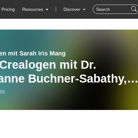
Pricing
Resources
Discover
en mit Sarah Iris Mang
Crealogen mit Dr.
anne Buchner-Sabathy,
setzerin, Expertin für
-01
tale Barrierefreiheit