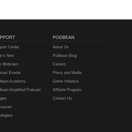
PPORT
PODBEAN
port Center
About Us
t’s New
Podbean Blog
e Webinars
Careers
cast Events
Press and Media
bean Academy
Green Initiative
bean Amplified Podcast
Affiliate Program
ges
Contact Us
ources
elopers