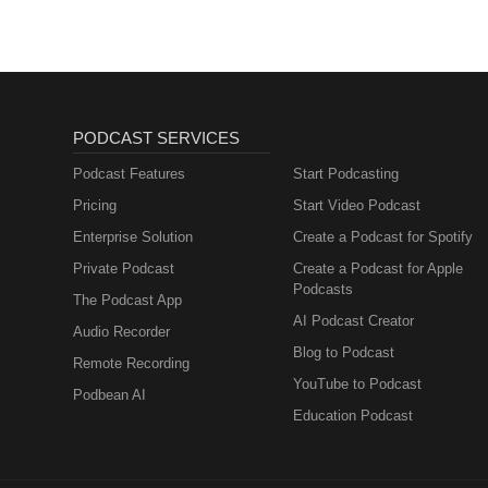
PODCAST SERVICES
Podcast Features
Start Podcasting
Pricing
Start Video Podcast
Enterprise Solution
Create a Podcast for Spotify
Private Podcast
Create a Podcast for Apple
Podcasts
The Podcast App
AI Podcast Creator
Audio Recorder
Blog to Podcast
Remote Recording
YouTube to Podcast
Podbean AI
Education Podcast