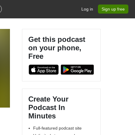
Log in
Sign up free
Get this podcast
on your phone,
Free
Create Your
Podcast In
Minutes
Full-featured podcast site