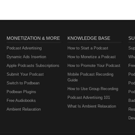
MONETIZATION & MORE
KNOWLEDGE BASE
SU
Podcast Advertising
How to Start a Podcast
Sup
Dynamic Ads Insertion
How to Monetize a Podcast
Wha
Apple Podcasts Subscriptions
How to Promote Your Podcast
Fre
Submit Your Podcast
Mobile Podcast Recording
Pod
Guide
Switch to Podbean
Pod
How to Use Group Recording
Podbean Plugins
Pod
Podcast Advertising 101
Free Audiobooks
Bad
What Is Ambient Relaxation
Ambient Relaxation
Res
Dev