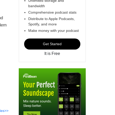
Unlimited storage and
bandwidth
Comprehensive podcast stats
nd
Distribute to Apple Podcasts,
Spotify, and more
dern
Make money with your podcast
Get Started
It is Free
des>>