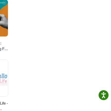
:
g For
ife -