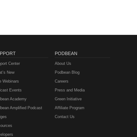
on
PPORT
PODBEAN
port Center
About Us
t’s New
Podbean Blog
e Webinars
Careers
cast Events
Press and Media
bean Academy
Green Initiative
bean Amplified Podcast
Affiliate Program
ges
Contact Us
ources
elopers