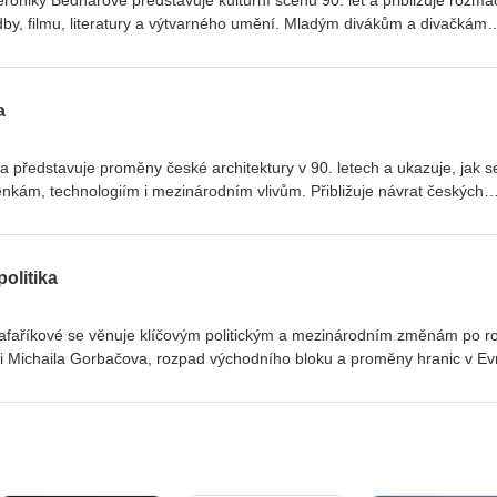
eroniky Bednářové představuje kulturní scénu 90. let a přibližuje rozma
dby, filmu, literatury a výtvarného umění. Mladým divákům a divačkám
kulturních událostí této dekády i osobností, které ji formovaly. Připom
í koncert skupiny Rolling Stones v Praze, hit Láska je láska nebo festi
a
a představuje proměny české architektury v 90. letech a ukazuje, jak s
nkám, technologiím i mezinárodním vlivům. Přibližuje návrat českých
ahraničních tvůrců, nejvýznamnější architektonické trendy a ikonické s
měně veřejného prostoru, památkové péči, rozvoji infrastruktury i nový
. Přednáška nabízí širší pohled na to, jak architektura odrážela
olitika
ářela podobu měst i krajiny.
afaříkové se věnuje klíčovým politickým a mezinárodním změnám po r
roli Michaila Gorbačova, rozpad východního bloku a proměny hranic v Ev
enska a sjednocení Německa. Zároveň zasazuje vývoj zahraniční poli
ky do širšího globálního kontextu, dotýká se vstupu do EU a NATO,
h konfliktů a bezpečnostních výzev přelomu 20. a 21. století.