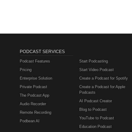
PODCAST SERVICES
Podcast Features
Start Podcasting
Pricing
Start Video Podcast
Enterprise Solution
Create a Podcast for Spotify
Private Podcast
Create a Podcast for Apple
Podcasts
The Podcast App
AI Podcast Creator
Audio Recorder
Blog to Podcast
Remote Recording
YouTube to Podcast
Podbean AI
Education Podcast