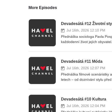
More Episodes
Devadesátá #12 Životní sty
Jul 16th, 2026 12:10 PM
Přednáška sociologa Pavla Posp
každodenní život jejích obyvatel
rozdíly, měnící se postavení že
proměnám gastronomie, vzniku n
společenské změny 90. let ovlivni
Devadesátá #11 Móda
současnosti.
Jul 16th, 2026 12:07 PM
Přednáška filmové scenáristky 
letech – od doznívání stylu př
módního prostředí. Přibližuje fe
zahraničních značek na český t
návrhářů, modelingu a módních
Devadesátá #10 Kultura
staly nejen dostupným způsobem 
Jul 16th, 2026 12:04 PM