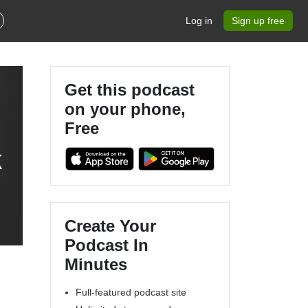
Log in
Sign up free
Get this podcast
on your phone,
Free
k
Create Your
Podcast In
Minutes
Full-featured podcast site