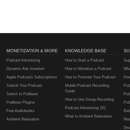
Teenage Mental
Health, Depressi
And Suicide
MONETIZATION & MORE
KNOWLEDGE BASE
SU
Podcast Advertising
How to Start a Podcast
Sup
Dynamic Ads Insertion
How to Monetize a Podcast
Wha
Apple Podcasts Subscriptions
How to Promote Your Podcast
Fre
Submit Your Podcast
Mobile Podcast Recording
Pod
Guide
Switch to Podbean
Pod
How to Use Group Recording
Podbean Plugins
Pod
Podcast Advertising 101
Free Audiobooks
Bad
What Is Ambient Relaxation
Ambient Relaxation
Res
Dev