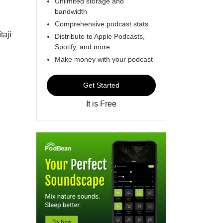
Unlimited storage and
bandwidth
Comprehensive podcast stats
tají
Distribute to Apple Podcasts,
Spotify, and more
Make money with your podcast
Get Started
It is Free