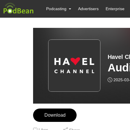
Podcasting
Advertisers
Enterprise
Havel C
Aud
2025-03
Download
Likes
Share