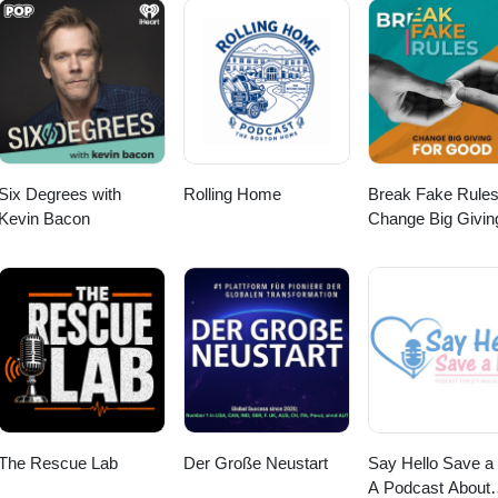
Six Degrees with
Rolling Home
Break Fake Rules
Kevin Bacon
Change Big Givin
Good
The Rescue Lab
Der Große Neustart
Say Hello Save a L
A Podcast About