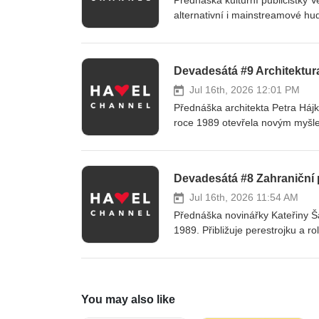
Přednáška kulturní publicistky V
alternativní i mainstreamové hu
nabízí přehled nejvýznamnějších 
mimo jiné oscarového Kolju, prvn
Pražské jaro.
Devadesátá #9 Architektur
Jul 16th, 2026 12:01 PM
Přednáška architekta Petra Hájk
roce 1989 otevřela novým myšle
architektů z emigrace, příchod z
této dekády. Věnuje se také pro
přístupům ke krajině a urbanismu
Devadesátá #8 Zahraniční p
společenské změny 90. let a utv
Jul 16th, 2026 11:54 AM
Přednáška novinářky Kateřiny Š
1989. Přibližuje perestrojku a 
včetně rozpadu SSSR, Českoslov
Československa a České republi
podpory lidských práv i vybranýc
You may also like