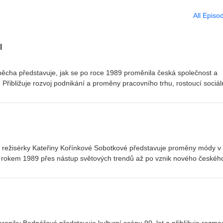
All Episo
l
ěcha představuje, jak se po roce 1989 proměnila česká společnost a
. Přibližuje rozvoj podnikání a proměny pracovního trhu, rostoucí sociál
n i nové možnosti cestování a trávení volného času. Věnuje se také
ových subkultur a nárůstu extremistických hnutí. Přednáška ukazuje, 
ly životní styl, hodnoty i vztahy ve společnosti a jaké stopy zanechaly 
a režisérky Kateřiny Kořínkové Sobotkové představuje proměny módy v
ed rokem 1989 přes nástup světových trendů až po vznik nového českéh
nomény, jako byly grunge, sportovní styl či podnikatelská móda, přícho
rh, úpadek domácího oděvního průmyslu i začátky českých návrhářek a
 časopisů. Věnuje se také fenoménu secondhandů, které se pro mnoh
oblékání, ale i prostorem pro hledání osobitého stylu.