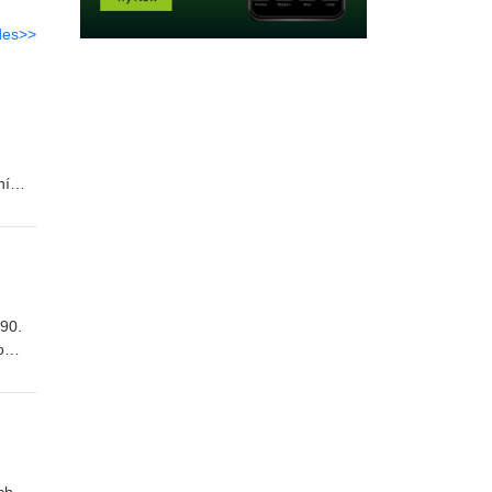
des>>
ní
jak
v
 90.
o
d
é