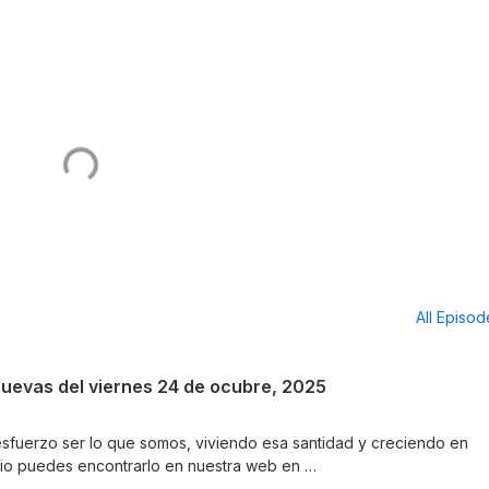
All Episo
Nuevas del viernes 24 de ocubre, 2025
sfuerzo ser lo que somos, viviendo esa santidad y creciendo en
dio puedes encontrarlo en nuestra web en
s.org/reflexiones-de-las-buenas-nuevas/2025-10-24/ Suscríbete pa