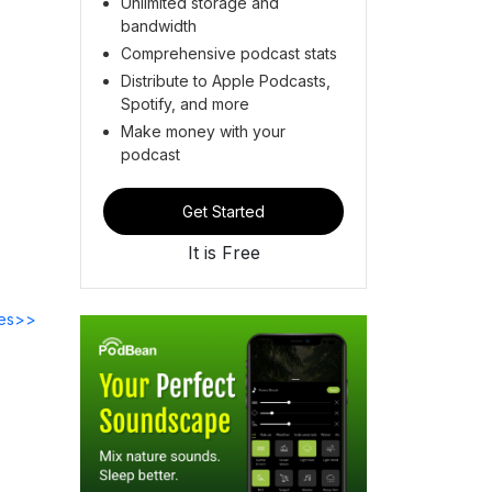
Unlimited storage and
bandwidth
Comprehensive podcast stats
Distribute to Apple Podcasts,
Spotify, and more
Make money with your
podcast
Get Started
It is Free
des>>
ra