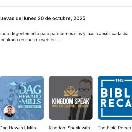
s.org/reflexiones-de-las-buenas-nuevas/2025-10-21/ Suscríbete pa
 Buenas Nuevas por correo electrónico o por mensaje de texto a tu
odnews.net/dada/mail.cgi/list/reflexiones/
Nuevas del lunes 20 de octubre, 2025
ando diligentemente para parecernos más y más a Jesús cada día. 
ncontrarlo en nuestra web en
s.org/reflexiones-de-las-buenas-nuevas/2025-10-20/ Suscríbete pa
 Buenas Nuevas por correo electrónico o por mensaje de texto a tu
odnews.net/dada/mail.cgi/list/reflexiones/
Dag Heward-Mills
Kingdom Speak with
The Bible Recap