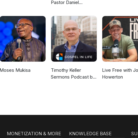
Pastor Daniel
McKillop
Moses Mukisa
Timothy Keller
Live Free with J
Sermons Podcast by
Howerton
Gospel in Life
MONETIZATION & MORE
KNOWLEDGE BASE
SU