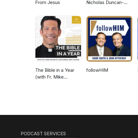
From Jesus
Nicholas Duncan-
Williams Podcast
The Bible in a Year
followHIM
(with Fr. Mike
Schmitz)
PODCAST SERVICES