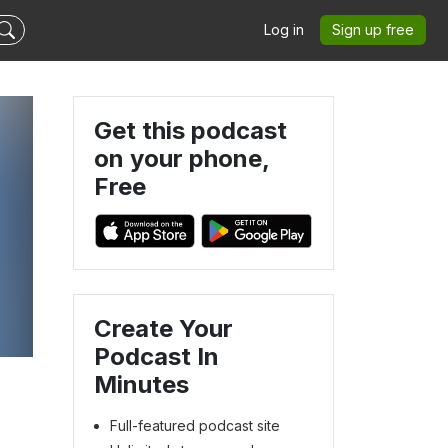
Log in
Sign up free
Get this podcast
on your phone,
Free
Create Your
Podcast In
Minutes
Full-featured podcast site