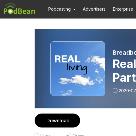
Podcasting
Advertisers
Enterprise
Breadb
Real
Part
2020-07
Download
Likes