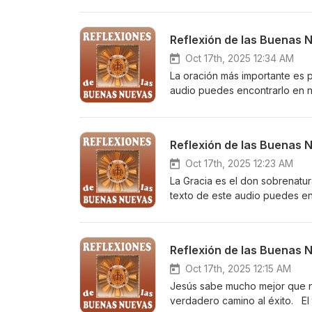
recibir las Reflexiones de las
celular en https://elists.gogo
Reflexión de las Buenas 
Oct 17th, 2025 12:34 AM
La oración más importante es p
audio puedes encontrarlo en n
buenas-nuevas/2025-10-23/ Su
electrónico o por mensaje de t
https://elists.gogoodnews.net/
Reflexión de las Buenas 
Oct 17th, 2025 12:23 AM
La Gracia es el don sobrenatu
texto de este audio puedes e
https://buenasnuevascatolica
recibir las Reflexiones de las
celular en https://elists.gogo
Reflexión de las Buenas 
Oct 17th, 2025 12:15 AM
Jesús sabe mucho mejor que no
verdadero camino al éxito. El