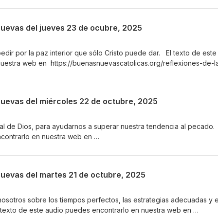
 Buenas Nuevas por correo electrónico o por mensaje de texto a tu
odnews.net/dada/mail.cgi/list/reflexiones/
Nuevas del jueves 23 de ocubre, 2025
edir por la paz interior que sólo Cristo puede dar. El texto de este
uestra web en https://buenasnuevascatolicas.org/reflexiones-de-l
scríbete para recibir las Reflexiones de las Buenas Nuevas por c
exto a tu celular en
dada/mail.cgi/list/reflexiones/
Nuevas del miércoles 22 de octubre, 2025
ral de Dios, para ayudarnos a superar nuestra tendencia al pecado.
ncontrarlo en nuestra web en
s.org/reflexiones-de-las-buenas-nuevas/2025-10-22/ Suscríbete pa
 Buenas Nuevas por correo electrónico o por mensaje de texto a tu
odnews.net/dada/mail.cgi/list/reflexiones/
Nuevas del martes 21 de octubre, 2025
sotros sobre los tiempos perfectos, las estrategias adecuadas y e
 texto de este audio puedes encontrarlo en nuestra web en