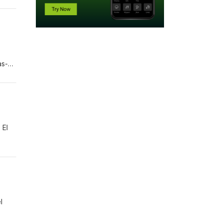
as-
orreo
 El
ra
l