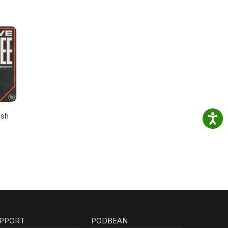
osh
PPORT
PODBEAN