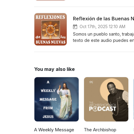
https://buenasnuevascatolica
recibir las Reflexiones de las
celular en https://elists.gogo
Reflexión de las Buenas 
Oct 17th, 2025 12:10 AM
Somos un pueblo santo, trabaj
texto de este audio puedes e
https://buenasnuevascatolica
recibir las Reflexiones de las
celular en https://elists.gogo
You may also like
A Weekly Message
The Archbishop