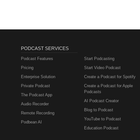
PODCAST SERVICES
Podcast Features
Start Podcasting
Pricing
Start Video Podcast
Enterprise Solution
Create a Podcast for Spotify
Private Podcast
Create a Podcast for Apple
Podcasts
The Podcast App
AI Podcast Creator
Audio Recorder
Blog to Podcast
Remote Recording
YouTube to Podcast
Podbean AI
Education Podcast