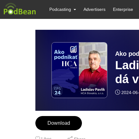
Podcasting
Advertisers
Enterprise
Ako pod
Ladi
dá 
pod
2024-06
Download
Likes
Share