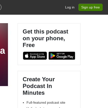
Log in
Sign up free
Get this podcast
on your phone,
Free
sa
Create Your
Podcast In
Minutes
Full-featured podcast site