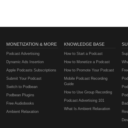
MONETIZATION & MORE
KNOWLEDGE BASE
SU
Podcast Advertising
How to Start a Podcast
Sup
Dynamic Ads Insertion
How to Monetize a Podcast
Wha
Apple Podcasts Subscriptions
How to Promote Your Podcast
Fre
Submit Your Podcast
Mobile Podcast Recording
Pod
Guide
Switch to Podbean
Pod
How to Use Group Recording
Podbean Plugins
Pod
Podcast Advertising 101
Free Audiobooks
Bad
What Is Ambient Relaxation
Ambient Relaxation
Res
Dev