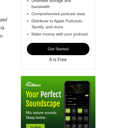
Unlimited storage and
bandwidth
Comprehensive podcast stats
ateľ
Distribute to Apple Podcasts,
Spotify, and more
 má
Make money with your podcast
to
w
Get Started
It is Free