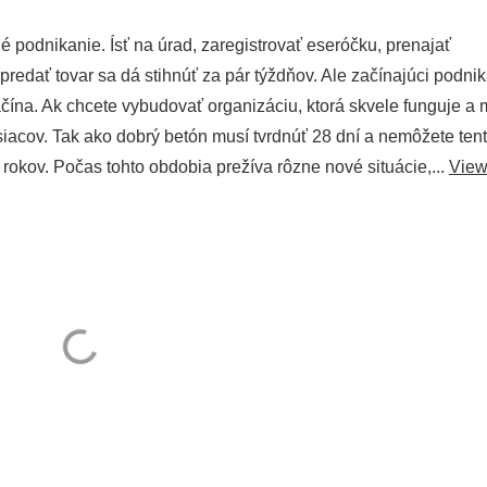
é podnikanie. Ísť na úrad, zaregistrovať eseróčku, prenajať
 predať tovar sa dá stihnúť za pár týždňov. Ale začínajúci podnik
začína. Ak chcete vybudovať organizáciu, ktorá skvele funguje a
siacov. Tak ako dobrý betón musí tvrdnúť 28 dní a nemôžete ten
o rokov. Počas tohto obdobia prežíva rôzne nové situácie,...
Vie