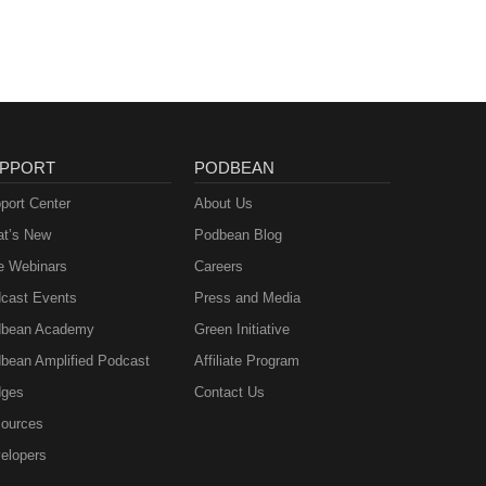
PPORT
PODBEAN
port Center
About Us
t’s New
Podbean Blog
e Webinars
Careers
cast Events
Press and Media
bean Academy
Green Initiative
bean Amplified Podcast
Affiliate Program
ges
Contact Us
ources
elopers