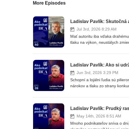
More Episodes
Jul 3rd, 2026 8:29 AM
Mať autoritu iba vďaka drahému
tlaku na výkon, neustálych zmi
náročnejšie. Čo robiť, keď prík
budovať moc cez strach a vyhrážk
podcastu Ako podnikať venujú t
Ladislav Pavlík: Ako si udr
a lídershipu. Dozviete sa, prečo 
kľúčová odborná kompetencia a a
Jun 3rd, 2026 3:29 PM
dôležitosti.V tejto epizóde sa do
Schopní a lojálni ľudia sú pilier
rešpekt neprinesú a z čoho pram
nárokov a tlaku zo strany konkur
technicky najlepší v tíme a pre
zamestnanec tlačí firmu k múru
manažéra: Prečo sa silný líder n
podmienok? V dnešnej epizóde p
Šéf z vlastných radov vs. extern
najcennejšiemu, čo vo firmách 
Ladislav Pavlík: Prudký ra
ľudského charakteru a lojality. 
neexistuje, prečo peniaze nie s
decimácie zakázané a kedy je r
ktorom namiesto chaosu vládne p
May 14th, 2026 8:51 AM
Ako vyvážiť direktívne rozhodov
inzerátom: Ako správne nastaviť 
Mnoho podnikateľov sníva o dni,
projektov. ▶️ Tomáš Baťa ako v
parametre: Prečo musíte u nové