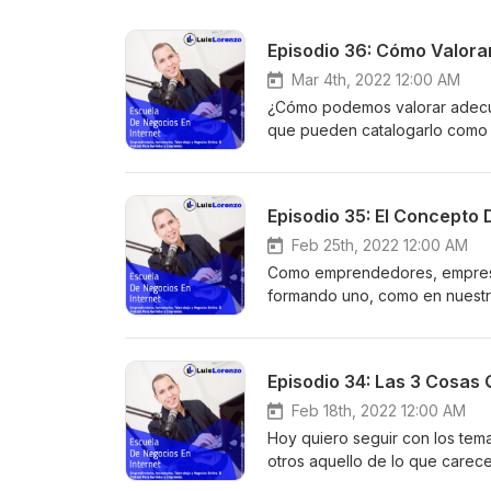
Episodio 36: Cómo Valor
Mar 4th, 2022 12:00 AM
¿Cómo podemos valorar adecua
que pueden catalogarlo como 
u otras redes sociales que te
puede conseguir a alguien que 
menor del que tú ofreces, tú
Episodio 35: El Concepto 
que esté dispuesta a pagar m
situaciones incómodas? Bueno
Feb 25th, 2022 12:00 AM
correcta de valorar nuestro t
Como emprendedores, empresa
dominar el tema. Sin mayor pr
formando uno, como en nuestro
https://luislorenzoriverasevi
imprescindible conocer y apli
Accede a La Metodología Que 
escalera de valor, al igual qu
Ingresos Online: https://luisl
definitivamente necesitas esc
Episodio 34: Las 3 Cosas
negocios-y-la-generacion-de-
la forma adecuada a nuestros c
Digital? Programa Tu Cita: htt
necesidades que tienen por me
Feb 18th, 2022 12:00 AM
Las Herramientas Que Te Recom
invasivo. De hecho, con esto 
Hoy quiero seguir con los te
https://luislorenzoriverasevi
ética, convirtiéndolos incluso
otros aquello de lo que care
Apoyemos Juntos El Emprendi
nuestro nombre, etc. Escucha 
mundo entero crea en ti, si tú 