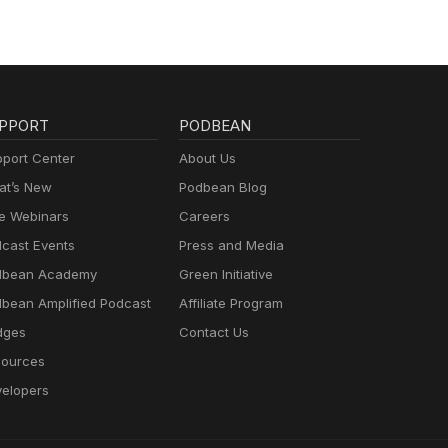
PPORT
PODBEAN
port Center
About Us
t’s New
Podbean Blog
e Webinars
Careers
cast Events
Press and Media
dbean Academy
Green Initiative
bean Amplified Podcast
Affiliate Program
dges
Contact Us
ources
elopers