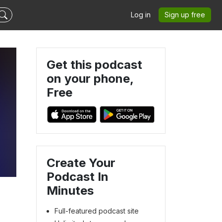
Log in
Sign up free
Get this podcast
on your phone,
Free
Create Your
Podcast In
Minutes
Full-featured podcast site