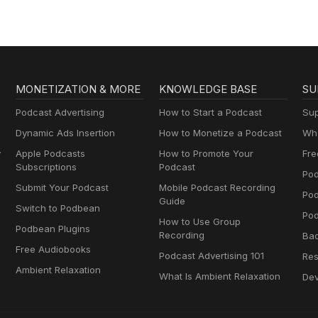
MONETIZATION & MORE
KNOWLEDGE BASE
SU
Podcast Advertising
How to Start a Podcast
Sup
Dynamic Ads Insertion
How to Monetize a Podcast
Wha
y
Apple Podcasts
How to Promote Your
Fre
Subscriptions
Podcast
Pod
Submit Your Podcast
Mobile Podcast Recording
Po
Guide
Switch to Podbean
Pod
How to Use Group
Podbean Plugins
Recording
Ba
Free Audiobooks
Podcast Advertising 101
Res
Ambient Relaxation
What Is Ambient Relaxation
Dev