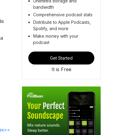
Unlimited storage and
bandwidth
Comprehensive podcast stats
ás
Distribute to Apple Podcasts,
Spotify, and more
Make money with your
na
podcast
Get Started
It is Free
des>>