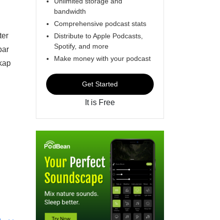
Unlimited storage and
bandwidth
Comprehensive podcast stats
ter
Distribute to Apple Podcasts,
Spotify, and more
par
Make money with your podcast
skap
Get Started
It is Free