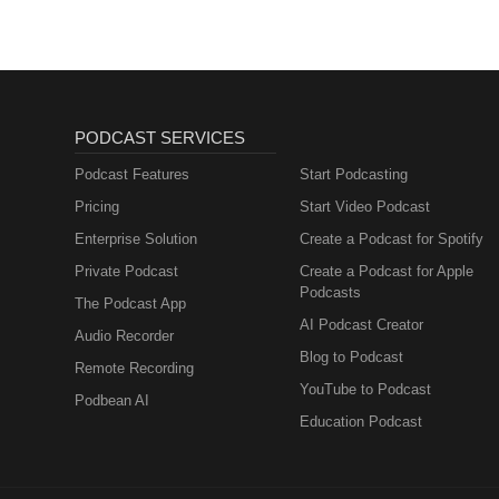
PODCAST SERVICES
Podcast Features
Start Podcasting
Pricing
Start Video Podcast
Enterprise Solution
Create a Podcast for Spotify
Private Podcast
Create a Podcast for Apple
Podcasts
The Podcast App
AI Podcast Creator
Audio Recorder
Blog to Podcast
Remote Recording
YouTube to Podcast
Podbean AI
Education Podcast