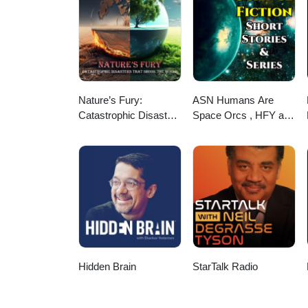
Nature’s Fury:
ASN Humans Are
Catastrophic Disasters
Space Orcs , HFY and
that Shook the World
other stories
Hidden Brain
StarTalk Radio