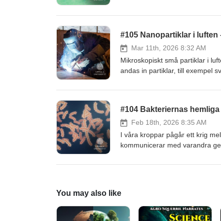
invandring spelar in men granns
forskare i nationalekonomi. Läs e
#105 Nanopartiklar i luften 
Mar 11th, 2026 8:32 AM
Mikroskopiskt små partiklar i lu
andas in partiklar, till exempel
Forskaren Hanna Karlsson berät
med renare luft. Hon hoppas oc
till nytta när nya läkemedel utve
#104 Bakteriernas hemliga
Feb 18th, 2026 8:35 AM
I våra kroppar pågår ett krig m
kommunicerar med varandra genom
enkla mikroorganismerna också an
närmaste. Hör Sanna Koskiniemi
på sikt skulle kunna bidra till m
You may also like