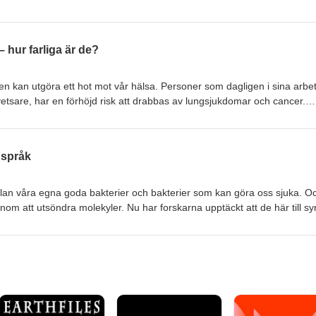
kapet där man bor har också stor betydelse. Det berättar Henrik Ande
n transkribering av avsnittet.
– hur farliga är de?
ften kan utgöra ett hot mot vår hälsa. Personer som dagligen i sina arbe
 svetsare, har en förhöjd risk att drabbas av lungsjukdomar och cancer.
tar om hur hon som forskare är med och utvecklar säkrare arbetsmiljö
kså att hennes kunskap om hur lungorna tar upp nanopartiklar ska k
cklas. Läs en transkribering av avsnittet.
 språk
ellan våra egna goda bakterier och bakterier som kan göra oss sjuka. O
 att utsöndra molekyler. Nu har forskarna upptäckt att de här till s
vänder sitt giftvapen för att skicka krypterade meddelanden till sina a
 berätta om vad bakterierna säger till varandra och hur kunskapen om
inskad antibiotikaanvändning. Läs en transkribering av avsnittet.