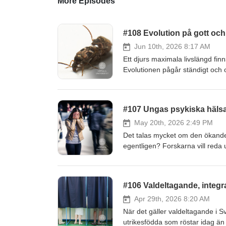
More Episodes
#108 Evolution på gott och
Jun 10th, 2026 8:17 AM
Ett djurs maximala livslängd fin
Evolutionen pågår ständigt och o
eller ett kortare liv gynnas. Men 
gener som är dåliga, eller till 
Göran Arnqvist, professor i zooe
#107 Ungas psykiska häls
May 20th, 2026 2:49 PM
Det talas mycket om den ökande
egentligen? Forskarna vill reda 
Åsenlöf, professor i fysioterapi
Centrum. Läs en transkribering a
#106 Valdeltagande, integr
Apr 29th, 2026 8:20 AM
När det gäller valdeltagande i Sv
utrikesfödda som röstar idag än 