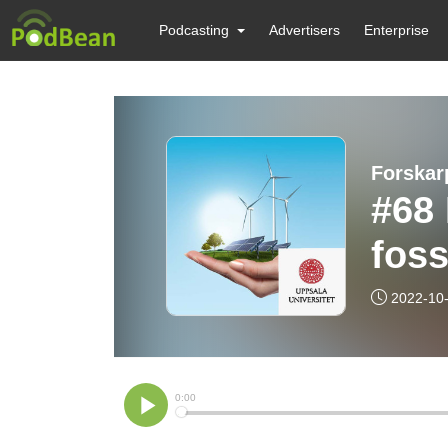
Podcasting
Advertisers
Enterprise
Forskar
#68 
foss
2022-10