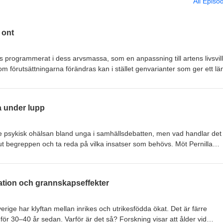
All Episo
 ont
ns programmerat i dess arvsmassa, som en anpassning till artens livsvill
m förutsättningarna förändras kan i stället genvarianter som ger ett lä
evolutionen är inte alltid fördelaktig för alla. Ute i naturen finns gott om
och med skadliga, för antingen hanar eller för honor. Hur kommer det sig
kologi, som forskar om detta. Läs en transkribering av avsnittet.
a under lupp
 psykisk ohälsan bland unga i samhällsdebatten, men vad handlar de
ut begreppen och ta reda på vilka insatser som behövs. Möt Pernilla
, som leder det tvärvetenskapliga projektet UPIC – Ungas Psykiska Hälsa
v avsnittet.
ation och grannskapseffekter
erige har klyftan mellan inrikes och utrikesfödda ökat. Det är färre
för 30–40 år sedan. Varför är det så? Forskning visar att ålder vid