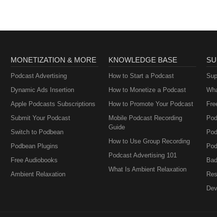
MONETIZATION & MORE
KNOWLEDGE BASE
SU
Podcast Advertising
How to Start a Podcast
Sup
Dynamic Ads Insertion
How to Monetize a Podcast
Wha
Apple Podcasts Subscriptions
How to Promote Your Podcast
Fre
Submit Your Podcast
Mobile Podcast Recording
Pod
Guide
Switch to Podbean
Pod
How to Use Group Recording
Podbean Plugins
Pod
Podcast Advertising 101
Free Audiobooks
Bad
What Is Ambient Relaxation
Ambient Relaxation
Res
Dev