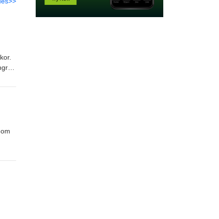
des>>
kor.
ngre
 på
? Möt
t om
 i