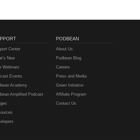
PPORT
PODBEAN
port Center
About Us
t’s New
Podbean Blog
e Webinars
Careers
cast Events
Press and Media
bean Academy
Green Initiative
bean Amplified Podcast
Affiliate Program
ges
Contact Us
ources
elopers