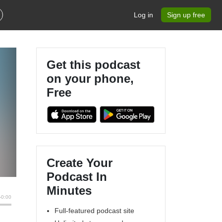
Log in
Sign up free
Get this podcast
on your phone,
Free
Create Your
Podcast In
Minutes
Full-featured podcast site