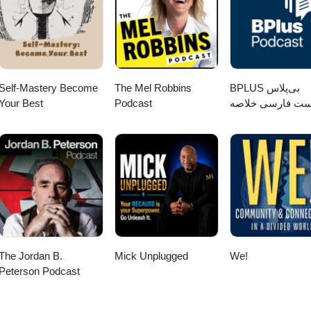
sa na ňu pozrieme. www.medipravnik.sk | +421 948 075 965
Self-Mastery Become
The Mel Robbins
‌BPLUS بی‌پلاس
Your Best
Podcast
ست فارسی خلاصه
کتاب
The Jordan B.
Mick Unplugged
We!
Peterson Podcast