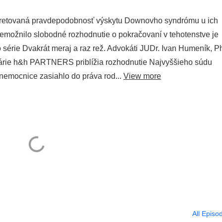
rpretovaná pravdepodobnosť výskytu Downovho syndrómu u ich
nemožnilo slobodné rozhodnutie o pokračovaní v tehotenstve je
rie Dvakrát meraj a raz rež. Advokáti JUDr. Ivan Humeník, P
árie h&h PARTNERS priblížia rozhodnutie Najvyššieho súdu
e nemocnice zasiahlo do práva rod...
View more
All Episo