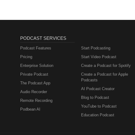
Muttersprachlern
PODCAST SERVICES
Podcast Features
Start Podcasting
Pricing
Start Video Podcast
Enterprise Solution
Create a Podcast for Spotify
Private Podcast
Create a Podcast for Apple
Podcasts
The Podcast App
AI Podcast Creator
Audio Recorder
Blog to Podcast
Remote Recording
YouTube to Podcast
Podbean AI
Education Podcast