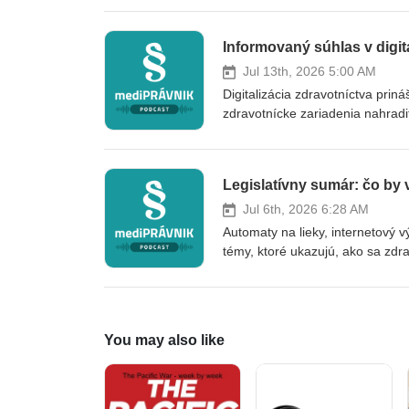
venujeme možnostiam a osobitos
mediPPRÁVNIK vám prináša advo
Informovaný súhlas v digit
s touto témou? Pošlite nám ju 
https://www.medipravnik.sk | +
Jul 13th, 2026 5:00 AM
Digitalizácia zdravotníctva pri
zdravotnícke zariadenia nahrad
akých podmienok je takéto rieše
aspekty elektronického podpiso
formu súhlasu, aké sú možnosti 
Legislatívny sumár: čo by 
uchovávanie a preukazovanie s
vám prináša advokátska kancel
Jul 6th, 2026 6:28 AM
Pošlite nám ju emailom na podp
Automaty na lieky, internetový 
+421 948 075 965
témy, ktoré ukazujú, ako sa zdr
hranice moderných riešení? Aké p
epizóde legislatívneho sumára 
kancelárie h&amp;h PARTNERS, p
automaty na lieky na Slovensku
You may also like
zoznam zdravotných výkonov, aké 
ambulantnú pohotovostnú službu
zdravotnej starostlivosti a le
PARTNERS. ❓ Máte na nás otázku