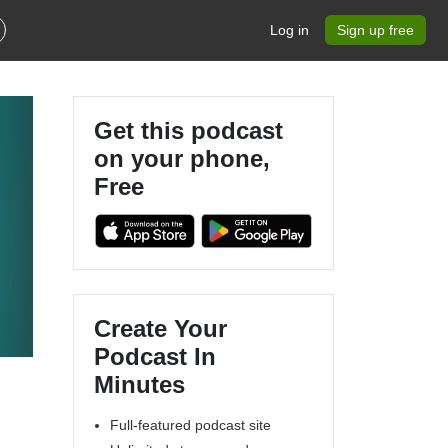
Log in
Sign up free
Get this podcast
on your phone,
Free
Create Your
Podcast In
Minutes
Full-featured podcast site