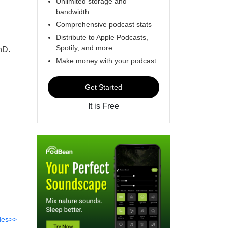
Unlimited storage and
bandwidth
Comprehensive podcast stats
Distribute to Apple Podcasts,
Spotify, and more
hD.
Make money with your podcast
Get Started
It is Free
des>>