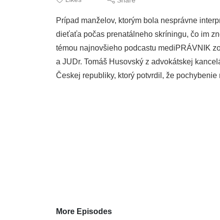
Prípad manželov, ktorým bola nesprávne inte
dieťaťa počas prenatálneho skríningu, čo im z
témou najnovšieho podcastu mediPRÁVNIK zo sé
a JUDr. Tomáš Husovský z advokátskej kancel
Českej republiky, ktorý potvrdil, že pochybeni
More Episodes