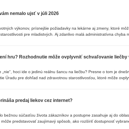
vám nemalo ujsť v júli 2026
votných výkonov, prísnejšie požiadavky na lekárne aj zmeny, ktoré mô
starostlivosti pre mladistvých. Aj zdanlivo malá administratívna chyba
u, sankciu alebo komplikácie pri kontrole. V novej epizóde legislatívn
Katarína Uhrinová, právničky z advokátskej kancelárie h&amp;h
ru elektronického zdravotného záznamu, novým pravidlám pre ambulan
 Slovenskému farmaceutickému kódexu aj najčastejším nedostatkom zis
tiež na návrh, podľa ktorého by mohli pacienti od 15 rokov jednoduchši
pre dospelých. Vysvetlia, čo už platí, čo sa ešte len pripravuje a na čo b
 „nie“, hoci ide o jedinú reálnu šancu na liečbu? Presne o tom je dneš
arostlivosti a lekárne dať pozor. ❓ Máte na nás otázku v súvislosti s tou
e Úradu pre dohľad nad zdravotnou starostlivosťou, ktoré môže ovply
na podpora@medipravnik.sk, radi sa na ňu pozrieme.
zahraničí. Prečo poisťovňa trikrát rozhodla rovnako, prečo s ňou ÚDZ
421 948 075 965
z zanecháva toto rozhodnutie pre ďalšie podobné prípady? ❓ Máte na 
ou? Pošlite nám ju emailom na podpora@medipravnik.sk, radi sa na ňu
rináša predaj liekov cez internet?
nik.sk | +421 948 075 965
lo bežnou súčasťou života zákazníkov a postupne zasahuje aj do oblas
eň môže predstavovať zaujímavý spôsob, ako rozšíriť dostupnosť vybra
kom pohodlnejší nákup. V novej epizóde podcastu mediPPRÁVNIK sa