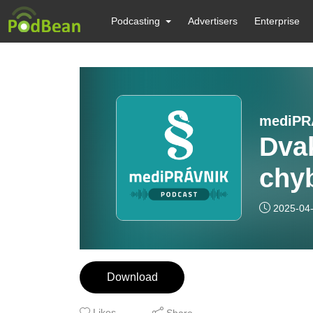
Podcasting
Advertisers
Enterprise
mediPR
Dvak
chy
skr
2025-04
prá
Download
Likes
Share