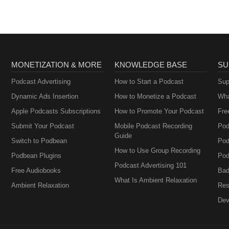
MONETIZATION & MORE
KNOWLEDGE BASE
SU
Podcast Advertising
How to Start a Podcast
Sup
Dynamic Ads Insertion
How to Monetize a Podcast
Wha
Apple Podcasts Subscriptions
How to Promote Your Podcast
Fre
Submit Your Podcast
Mobile Podcast Recording
Pod
Guide
Switch to Podbean
Pod
How to Use Group Recording
Podbean Plugins
Pod
Podcast Advertising 101
Free Audiobooks
Bad
What Is Ambient Relaxation
Ambient Relaxation
Res
Dev