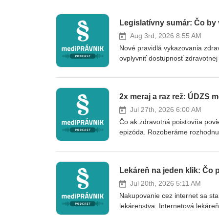
Legislatívny sumár: Čo by 
Aug 3rd, 2026 8:55 AM
Nové pravidlá vykazovania zdra
ovplyvniť dostupnosť zdravotnej 
v praxi znamenať odloženú úhrad
sumára sa Lenka Kavarniková a 
PARTNERS, venujú identifikáto
asistenčnej zdravotnej služby,
pri inšpekciách ŠÚKL. Pozrú sa 
Jul 27th, 2026 6:00 AM
využiť starostlivosť špecialistov 
Čo ak zdravotná poisťovňa povie
mali poskytovatelia zdravotnej st
epizóda. Rozoberáme rozhodnuti
témou? Pošlite nám ju emailom 
budúce rozhodovanie o liečbe v 
https://www.medipravnik.sk | +
nakoniec nesúhlasil a aký odka
otázku v súvislosti s touto tém
Lekáreň na jeden klik: Čo p
pozrieme. https://www.mediprav
Jul 20th, 2026 5:11 AM
Nakupovanie cez internet sa sta
lekárenstva. Internetová lekár
sortimentu a ponúknuť zákazní