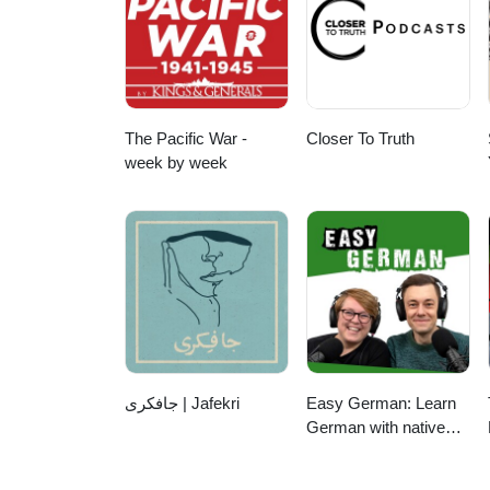
podpora@medipravnik.sk, radi 
The Pacific War -
Closer To Truth
week by week
جافکری | Jafekri
Easy German: Learn
German with native
speakers | Deutsch
lernen mit