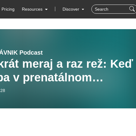
Pricing
Resources
Discover
ÁVNIK Podcast
rát meraj a raz rež: Keď
ba v prenatálnom
íningu vezme rodičom
-28
vo na rozhodnutie