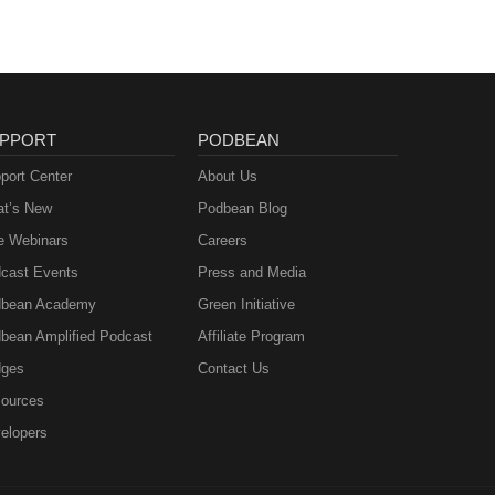
PPORT
PODBEAN
port Center
About Us
t’s New
Podbean Blog
e Webinars
Careers
cast Events
Press and Media
bean Academy
Green Initiative
bean Amplified Podcast
Affiliate Program
ges
Contact Us
ources
elopers