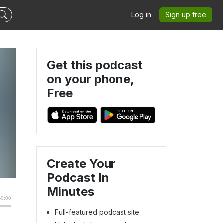
Log in
Sign up free
Get this podcast
on your phone,
Free
Create Your
Podcast In
Minutes
Full-featured podcast site