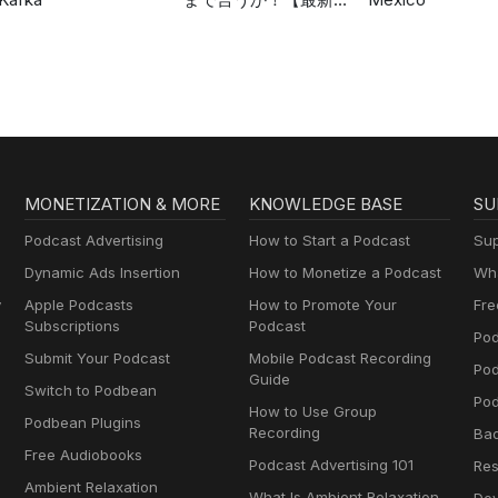
のみ】
MONETIZATION & MORE
KNOWLEDGE BASE
SU
Podcast Advertising
How to Start a Podcast
Sup
Dynamic Ads Insertion
How to Monetize a Podcast
Wha
y
Apple Podcasts
How to Promote Your
Fre
Subscriptions
Podcast
Pod
Submit Your Podcast
Mobile Podcast Recording
Po
Guide
Switch to Podbean
Pod
How to Use Group
Podbean Plugins
Recording
Ba
Free Audiobooks
Podcast Advertising 101
Res
Ambient Relaxation
What Is Ambient Relaxation