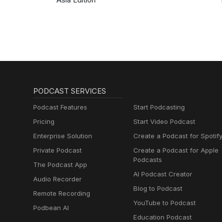
PODCAST SERVICES
Podcast Features
Start Podcasting
Pricing
Start Video Podcast
Enterprise Solution
Create a Podcast for Spotif
Private Podcast
Create a Podcast for Apple
Podcasts
The Podcast App
AI Podcast Creator
Audio Recorder
Blog to Podcast
Remote Recording
YouTube to Podcast
Podbean AI
Education Podcast