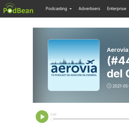
Podcasting
Advertisers
Enterprise
Aerovía
(#44
del 
2021-05