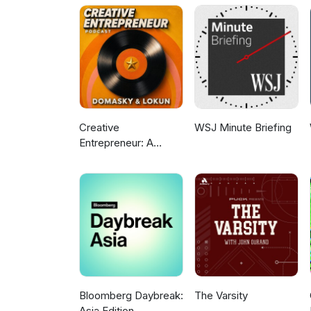
Creative
WSJ Minute Briefing
Entrepreneur: A
Podcast For Business
Growth and Trending
News
Bloomberg Daybreak:
The Varsity
Asia Edition