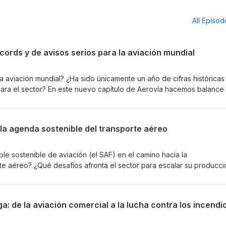
All Episo
cords y de avisos serios para la aviación mundial
 aviación mundial? ¿Ha sido únicamente un año de cifras históricas
para el sector? En este nuevo capítulo de Aerovía hacemos balance
ecimiento del tráfico aéreo, pero también por desafíos que invitan a 
blo Díaz, director editorial de Aviacionline, y con Eduardo Gavilán,
 repasan los principales hitos del año y señalan cuál consideran la no
n la agenda sostenible del transporte aéreo
tulo, ponemos el foco en el
ación de los próximos profesionales de la aviación. Conocemos Aviat
a dos escuelas canarias para crear sinergias en la formación aeronáu
ble sostenible de aviación (el SAF) en el camino hacia la
zaret González, gerente de Brok-air Aviation Academy, y con Mario 
te aéreo? ¿Qué desafíos afronta el sector para escalar su producci
 prepara desde Canarias a la nueva generación de profesionales. N
ente al queroseno tradicional? En este capítulo especial de Aerovía,
erovía: '2025, un año de récords y de avisos serios para la aviación
a pasada en el Espacio Bertelsmann de Madrid, abordamos una de 
rán el futuro de la aviación. En la primera parte, conversamos con
iga: de la aviación comercial a la lucha contra los incendi
 comercial en Commercial and Clean Energies de Moeve, acerca del S
na aviación más sostenible. A continuación, analizamos los avances