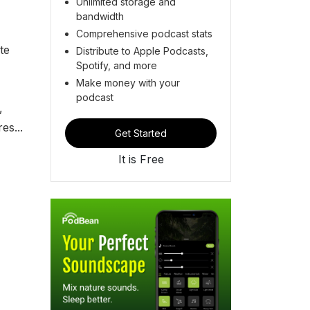
Unlimited storage and
bandwidth
Comprehensive podcast stats
te
Distribute to Apple Podcasts,
Spotify, and more
Make money with your
podcast
,
es...
Get Started
It is Free