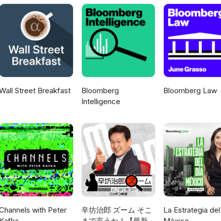
Wall Street Breakfast
Bloomberg
Bloomberg Law
Intelligence
Channels with Peter
辛坊治郎 ズーム そこ
La Estrategia del
Kafka
まで言うか！【最新回
México