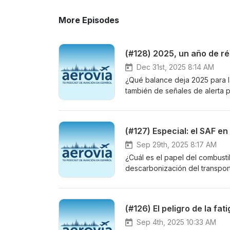
More Episodes
(#128) 2025, un año de ré
Dec 31st, 2025 8:14 AM
¿Qué balance deja 2025 para la
también de señales de alerta 
un ejercicio marcado por el cr
reflexión. Lo analizamos con Pa
editor de Aviación Digital, que
(#127) Especial: el SAF e
más relevante de los últimos doce meses. En la segunda parte del capí
futuro del sector y en la form
Sep 29th, 2025 8:17 AM
Campus, la iniciativa que une 
¿Cuál es el papel del combusti
en las islas. Hablamos con Na
descarbonización del transpor
CEO de Canavia, sobre cómo se
garantizar su competitividad fr
te pierdas el capítulo 128 de A
grabado con público la seman
mundial'.
grandes revoluciones que marca
(#126) El peligro de la fat
Cristina Ballester, directora
como herramienta clave para u
Sep 4th, 2025 10:33 AM