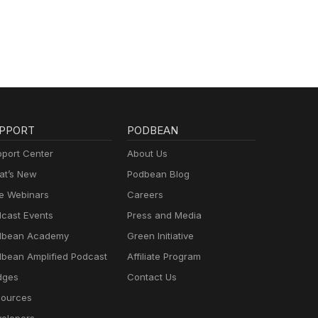
PPORT
PODBEAN
port Center
About Us
t’s New
Podbean Blog
e Webinars
Careers
cast Events
Press and Media
dbean Academy
Green Initiative
bean Amplified Podcast
Affiliate Program
dges
Contact Us
ources