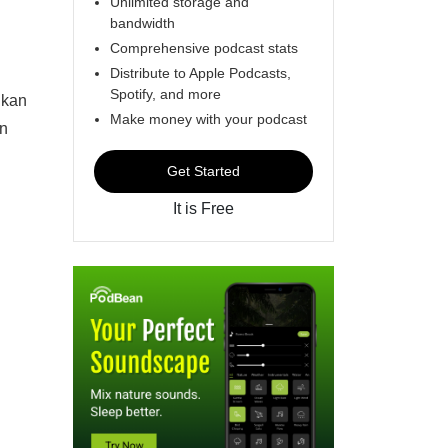
Unlimited storage and
bandwidth
Comprehensive podcast stats
Distribute to Apple Podcasts,
Spotify, and more
 kan
Make money with your podcast
in
Get Started
It is Free