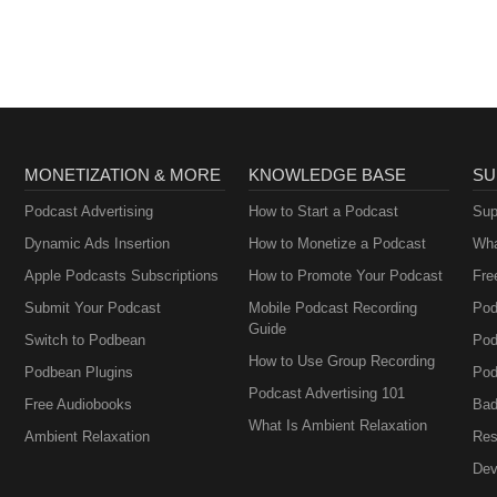
MONETIZATION & MORE
KNOWLEDGE BASE
SU
Podcast Advertising
How to Start a Podcast
Sup
Dynamic Ads Insertion
How to Monetize a Podcast
Wha
Apple Podcasts Subscriptions
How to Promote Your Podcast
Fre
Submit Your Podcast
Mobile Podcast Recording
Pod
Guide
Switch to Podbean
Pod
How to Use Group Recording
Podbean Plugins
Pod
Podcast Advertising 101
Free Audiobooks
Bad
What Is Ambient Relaxation
Ambient Relaxation
Res
Dev