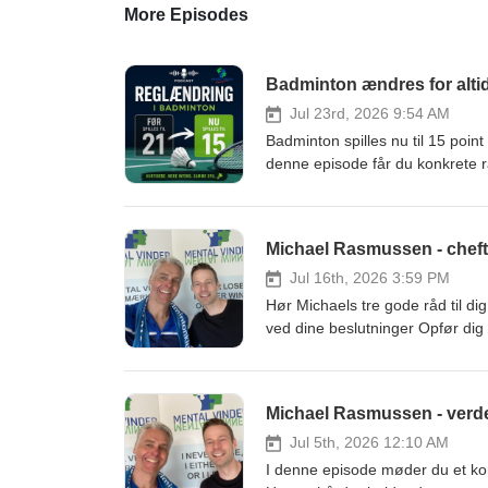
More Episodes
Badminton ændres for altid 
Jul 23rd, 2026 9:54 AM
Badminton spilles nu til 15 point
denne episode får du konkrete rå
andet, hvorfor forberedelsen bli
ekstra meget, og hvilke erfaring
1. Jeg fortæller også, hvordan 
Michael Rasmussen - cheft
træningen, så spillerne er beds
undersøgt forskellen i kamplæng
Jul 16th, 2026 3:59 PM
https://www.facebook.com/share
Hør Michaels tre gode råd til dig, der gerne vil 
% af dine singledueller har und
ved dine beslutninger Opfør dig pænt overfor 
forberedt på det værste og forve
være med at være et dumt r..hul
https://mentalvinder.podbean.
Mental Vinderadfærd. 21.00 Hvad
om udtrykket: Luk døren bag dig: 
Vi taler om betydningen af indfør
Michael Rasmussen - verde
badmintonspillere og trænere m
Det handler om at være klar fra 
mentalt med indførslen af det ny
Jul 5th, 2026 12:10 AM
Michaels råd til sit yngre jeg so
I denne episode møder du et ko