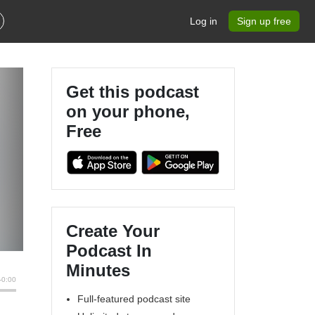
Log in
Sign up free
Get this podcast
on your phone,
Free
Create Your
Podcast In
Minutes
Full-featured podcast site