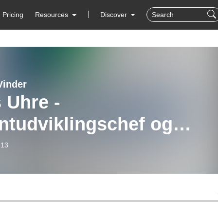
Pricing
Resources
Discover
Vinder
 Uhre -
ntudviklingschef og
igere landstræner #146
-13