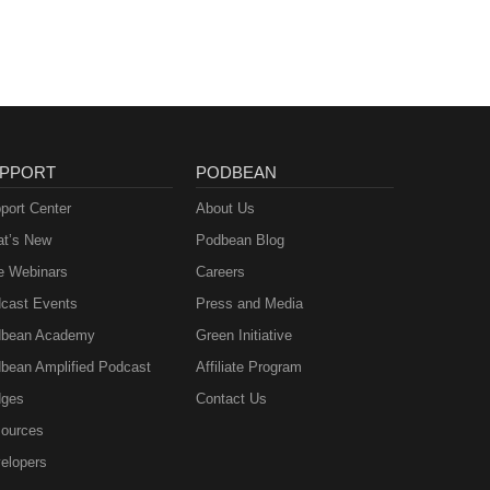
PPORT
PODBEAN
port Center
About Us
t’s New
Podbean Blog
e Webinars
Careers
cast Events
Press and Media
bean Academy
Green Initiative
bean Amplified Podcast
Affiliate Program
ges
Contact Us
ources
elopers