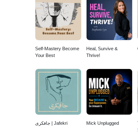
Mental Vinder
Self-Mastery Become
Heal, Survive &
Your Best
Thrive!
جافکری | Jafekri
Mick Unplugged