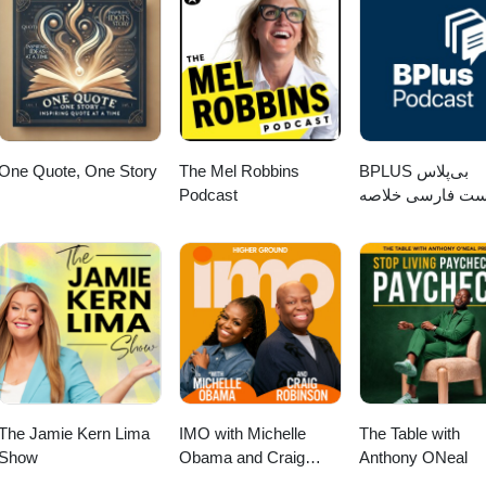
One Quote, One Story
The Mel Robbins
‌BPLUS بی‌پلاس
Podcast
ست فارسی خلاصه
کتاب
The Jamie Kern Lima
IMO with Michelle
The Table with
Show
Obama and Craig
Anthony ONeal
Robinson