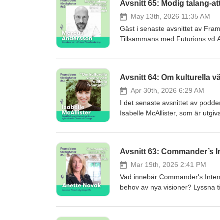
Avsnitt 65: Modig talang-
May 13th, 2026 11:35 AM
Gäst i senaste avsnittet av Fram
Tillsammans med Futurions vd A
platsberoende företag kan gå ti
kommuner använder alltför generi
de vara modiga och våga rikta s
Avsnitt 64: Om kulturella v
ingenjörer genom riktade kampan
och beror bland annat på rådan
Apr 30th, 2026 6:29 AM
om. Sjuksköterskor och undersk
I det senaste avsnittet av pod
även fast man kanske kan tro det. Vill du veta mer?
Isabelle McAllister, som är utgi
Future Place Leadership, ett kun
sig själv som en omställningsak
kommuner – och hur man lockar fö
att enbart förlita oss på teknis
om från grunden. Radikala framtid
Avsnitt 63: Commander’s In
navigera i en komplex och osäker
väg framåt är att återknyta till d
Mar 19th, 2026 2:41 PM
hållbart samhälle. Isabelle prat
Vad innebär Commander's Intent
olika perspektiv, en viktig roll i
behov av nya visioner? Lyssna till senaste avsnittet av Framtidens färdigheter där Anette Novak, ledamot i
mer samhällsaktiva. Att söka meni
IVA och styrelseproffs, beskriver
Man kan skapa hopp genom att a
att göra oss passiva eller bakå
omställningsaktivist, föreläsare
hon för att motverka dystopiska 