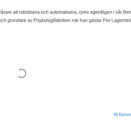
årare att robotisera och automatisera, ryms egentligen i vår fö
och grundare av Psykologifabriken när han gästar Per Lagerstr
All Episo