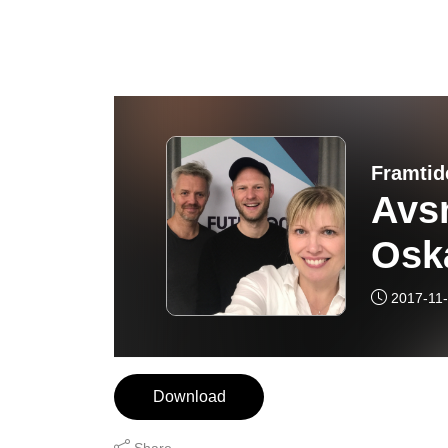
Avs
Osk
2017-11
Download
Share