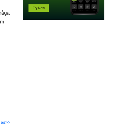
rmåga
öm
des>>