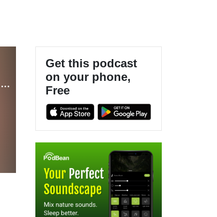
Get this podcast
on your phone,
Framtidens färdigheter - en podcast från tankesmedjan Futurion
Free