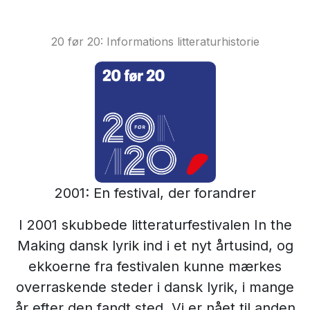
20 før 20: Informations litteraturhistorie
2001: En festival, der forandrer
I 2001 skubbede litteraturfestivalen In the
Making dansk lyrik ind i et nyt årtusind, og
ekkoerne fra festivalen kunne mærkes
overraskende steder i dansk lyrik, i mange
år efter den fandt sted. Vi er nået til anden