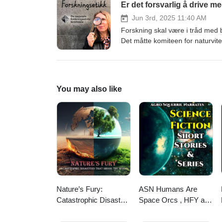
Er det forsvarlig å drive 
Jun 3rd, 2025 11:40 AM
Forskning skal være i tråd med 
Det måtte komiteen for naturvite
daværende UiB-rektor Dag Rune
Programleder er Ingrid S. Torp.
You may also like
Nature’s Fury:
ASN Humans Are
Catastrophic Disasters
Space Orcs , HFY and
that Shook the World
other stories