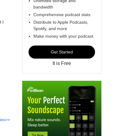
Unlimited storage and
bandwidth
Comprehensive podcast stats
 i
Distribute to Apple Podcasts,
Spotify, and more
Make money with your podcast
Get Started
It is Free
des>>