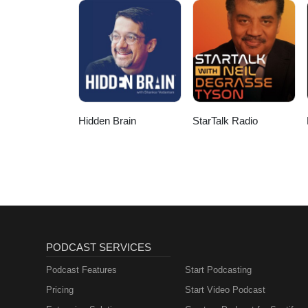
Hidden Brain
StarTalk Radio
PODCAST SERVICES
Podcast Features
Start Podcasting
Pricing
Start Video Podcast