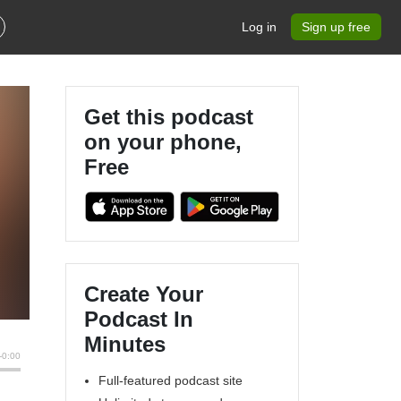
Log in
Sign up free
Get this podcast
on your phone,
Free
Create Your
Podcast In
Minutes
Full-featured podcast site