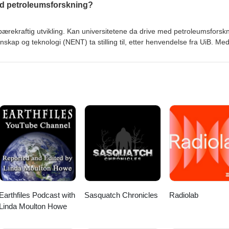
med petroleumsforskning?
bærekraftig utvikling. Kan universitetene da drive med petroleumsforsk
nskap og teknologi (NENT) ta stilling til, etter henvendelse fra UiB. Me
 Olsen og tidligere NENT-medlem og UiS-professor Ole Andreas Enge
 Du finner uttalelsen fra NENT på forskningsetikk.no. (Saksnummer 201
Earthfiles Podcast with
Sasquatch Chronicles
Radiolab
Linda Moulton Howe