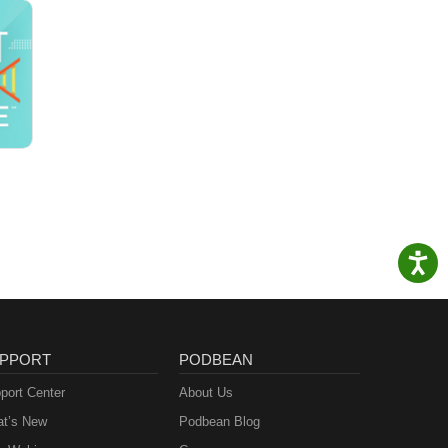
PPORT
PODBEAN
port Center
About Us
t’s New
Podbean Blog