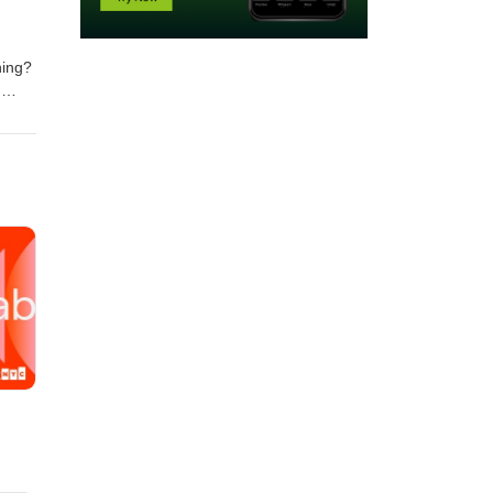
ning?
d
n.
4/3)