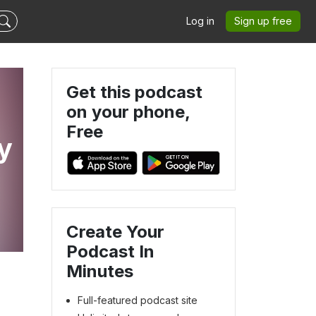
Log in
Sign up free
Get this podcast
on your phone,
Free
y
Create Your
Podcast In
Minutes
Full-featured podcast site