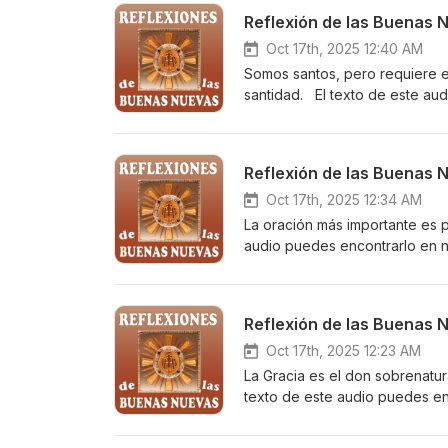
Reflexión de las Buenas 
Oct 17th, 2025 12:40 AM
Somos santos, pero requiere e
santidad. El texto de este au
https://buenasnuevascatolica
recibir las Reflexiones de las
celular en https://elists.gogo
Reflexión de las Buenas 
Oct 17th, 2025 12:34 AM
La oración más importante es p
audio puedes encontrarlo en n
buenas-nuevas/2025-10-23/ Su
electrónico o por mensaje de t
https://elists.gogoodnews.net/
Reflexión de las Buenas 
Oct 17th, 2025 12:23 AM
La Gracia es el don sobrenatu
texto de este audio puedes e
https://buenasnuevascatolica
recibir las Reflexiones de las