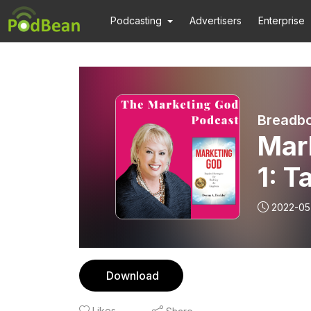
Podcasting
Advertisers
Enterprise
Breadb
Mar
1: T
Hard
2022-05
Download
Likes