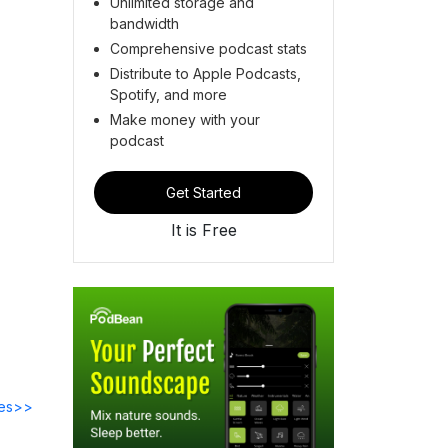
Unlimited storage and
bandwidth
Comprehensive podcast stats
Distribute to Apple Podcasts,
Spotify, and more
Make money with your
podcast
Get Started
It is Free
des>>