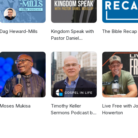
Dag Heward-Mills
Kingdom Speak with
The Bible Recap
Pastor Daniel
McKillop
Moses Mukisa
Timothy Keller
Live Free with J
Sermons Podcast by
Howerton
Gospel in Life