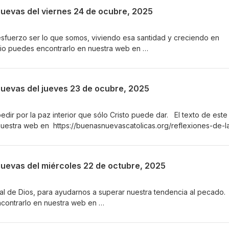
Nuevas del viernes 24 de ocubre, 2025
sfuerzo ser lo que somos, viviendo esa santidad y creciendo en
dio puedes encontrarlo en nuestra web en
s.org/reflexiones-de-las-buenas-nuevas/2025-10-24/ Suscríbete pa
 Buenas Nuevas por correo electrónico o por mensaje de texto a tu
odnews.net/dada/mail.cgi/list/reflexiones/
Nuevas del jueves 23 de ocubre, 2025
edir por la paz interior que sólo Cristo puede dar. El texto de este
uestra web en https://buenasnuevascatolicas.org/reflexiones-de-l
scríbete para recibir las Reflexiones de las Buenas Nuevas por c
exto a tu celular en
dada/mail.cgi/list/reflexiones/
Nuevas del miércoles 22 de octubre, 2025
ral de Dios, para ayudarnos a superar nuestra tendencia al pecado.
ncontrarlo en nuestra web en
s.org/reflexiones-de-las-buenas-nuevas/2025-10-22/ Suscríbete pa
 Buenas Nuevas por correo electrónico o por mensaje de texto a tu