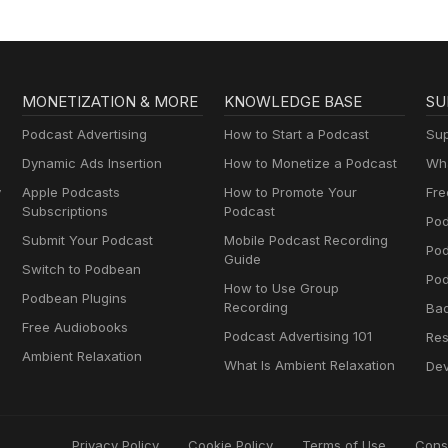
MONETIZATION & MORE
KNOWLEDGE BASE
SU
Podcast Advertising
How to Start a Podcast
Sup
Dynamic Ads Insertion
How to Monetize a Podcast
Wha
y
Apple Podcasts
How to Promote Your
Fre
Subscriptions
Podcast
Pod
Submit Your Podcast
Mobile Podcast Recording
Po
Guide
Switch to Podbean
Pod
How to Use Group
Podbean Plugins
Recording
Ba
Free Audiobooks
Podcast Advertising 101
Res
Ambient Relaxation
What Is Ambient Relaxation
Dev
Privacy Policy
Cookie Policy
Terms of Use
Cons