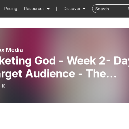
Pricing
Resources
Discover
ox Media
keting God - Week 2- Da
arget Audience - The
est Part is Done
-10