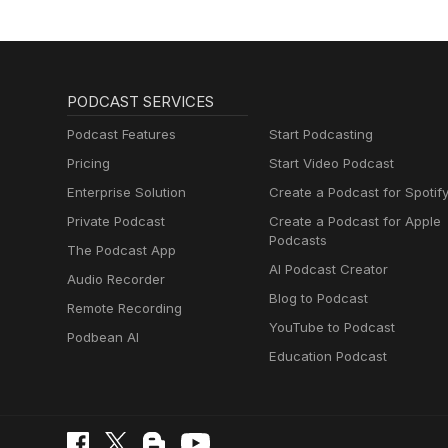
PODCAST SERVICES
Podcast Features
Start Podcasting
Pricing
Start Video Podcast
Enterprise Solution
Create a Podcast for Spotif
Private Podcast
Create a Podcast for Apple
Podcasts
The Podcast App
AI Podcast Creator
Audio Recorder
Blog to Podcast
Remote Recording
YouTube to Podcast
Podbean AI
Education Podcast