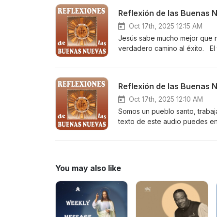
celular en https://elists.gogo
Reflexión de las Buenas 
Oct 17th, 2025 12:15 AM
Jesús sabe mucho mejor que no
verdadero camino al éxito. El
https://buenasnuevascatolica
recibir las Reflexiones de las
celular en https://elists.gogo
Reflexión de las Buenas 
Oct 17th, 2025 12:10 AM
Somos un pueblo santo, trabaj
texto de este audio puedes e
https://buenasnuevascatolica
recibir las Reflexiones de las
celular en https://elists.gogo
You may also like