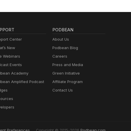
PPORT
PODBEAN
port Center
About Us
t’s New
Podbean Blog
e Webinars
Careers
cast Events
Press and Media
dbean Academy
Green Initiative
bean Amplified Podcast
Affiliate Program
dges
Contact Us
ources
elopers
ent Preferences
Copyright © 2015-2026
Podbean.com