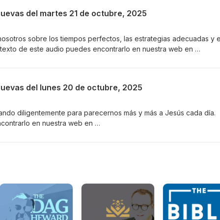
odnews.net/dada/mail.cgi/list/reflexiones/
Nuevas del martes 21 de octubre, 2025
sotros sobre los tiempos perfectos, las estrategias adecuadas y e
 texto de este audio puedes encontrarlo en nuestra web en
s.org/reflexiones-de-las-buenas-nuevas/2025-10-21/ Suscríbete pa
 Buenas Nuevas por correo electrónico o por mensaje de texto a tu
odnews.net/dada/mail.cgi/list/reflexiones/
Nuevas del lunes 20 de octubre, 2025
ando diligentemente para parecernos más y más a Jesús cada día. 
ncontrarlo en nuestra web en
s.org/reflexiones-de-las-buenas-nuevas/2025-10-20/ Suscríbete pa
 Buenas Nuevas por correo electrónico o por mensaje de texto a tu
odnews.net/dada/mail.cgi/list/reflexiones/