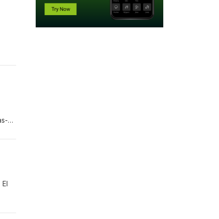
ra
as-
orreo
 El
ra