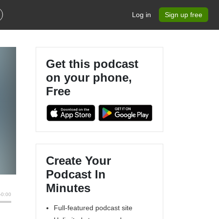
Log in
Sign up free
Get this podcast
on your phone,
Free
Create Your
Podcast In
Minutes
Full-featured podcast site