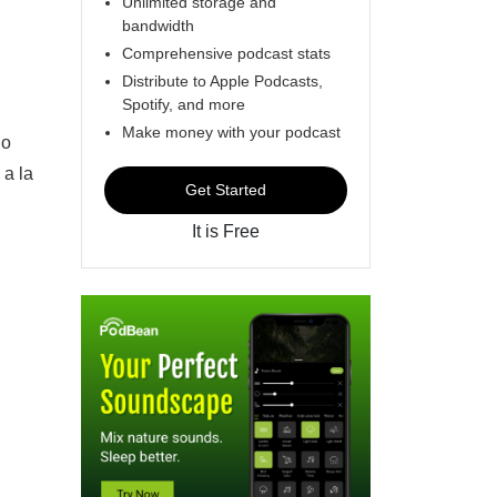
Unlimited storage and
bandwidth
Comprehensive podcast stats
Distribute to Apple Podcasts,
Spotify, and more
Make money with your podcast
do
 a la
Get Started
It is Free