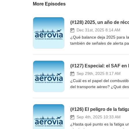
More Episodes
(#128) 2025, un año de réc
Dec 31st, 2025 8:14 AM
¿Qué balance deja 2025 para la 
también de señales de alerta p
ejercicio marcado por el crecimie
Lo analizamos con Pablo Díaz, di
Digital, que repasan los princip
(#127) Especial: el SAF en
últimos doce meses. En la segunda parte del capítulo, ponemos el foco en el futuro del sector y en la
formación de los próximos profe
Sep 29th, 2025 8:17 AM
a dos escuelas canarias para cr
¿Cuál es el papel del combustib
Nazaret González, gerente de B
del transporte aéreo? ¿Qué desa
se prepara desde Canarias a la nueva generaci
competitividad frente al querose
Aerovía: '2025, un año de récord
semana pasada en el Espacio B
marcarán el futuro de la aviació
(#126) El peligro de la fati
comercial en Commercial and C
aviación más sostenible. A conti
Sep 4th, 2025 10:33 AM
las oportunidades que este nue
¿Hasta qué punto es la fatiga 