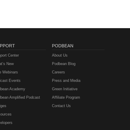
PPORT
PODBEAN
port Center
About Us
t’s New
Podbean Blog
e Webinars
Careers
cast Events
Press and Media
bean Academy
Green Initiative
bean Amplified Podcast
Affiliate Program
ges
Contact Us
ources
elopers