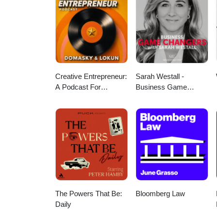
Creative Entrepreneur:
Sarah Westall -
A Podcast For
Business Game
Business Growth and
Changers
Trending News
The Powers That Be:
Bloomberg Law
Daily