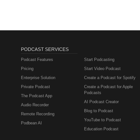
PODCAST SERVICES
Podcast Features
Start Podcasting
Pricing
Start Video Podcast
Enterprise Solution
Create a Podcast for Spotify
Private Podcast
Create a Podcast for Apple
Podcasts
The Podcast App
AI Podcast Creator
Audio Recorder
Blog to Podcast
Remote Recording
YouTube to Podcast
Podbean AI
Education Podcast