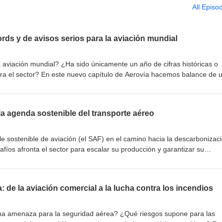
All Episo
ords y de avisos serios para la aviación mundial
aviación mundial? ¿Ha sido únicamente un año de cifras históricas o
ara el sector? En este nuevo capítulo de Aerovía hacemos balance de 
nto del tráfico aéreo, pero también por desafíos que invitan a la reflex
rector editorial de Aviacionline, y con Eduardo Gavilán, editor de Avia
ales hitos del año y señalan cuál consideran la noticia más relevante de
 la agenda sostenible del transporte aéreo
sionales de la aviación. Conocemos Aviation Campus, la iniciativa que
ear sinergias en la formación aeronáutica en las islas. Hablamos con
le sostenible de aviación (el SAF) en el camino hacia la descarbonizac
rok-air Aviation Academy, y con Mario Pons, CEO de Canavia, sobre 
fíos afronta el sector para escalar su producción y garantizar su
ón de profesionales. No te pierdas el capítulo 128 de
no tradicional? En este capítulo especial de Aerovía, grabado con públi
s y de avisos serios para la aviación mundial'.
ertelsmann de Madrid, abordamos una de las grandes revoluciones q
n. En la primera parte, conversamos con Cristina Ballester, directora
ga: de la aviación comercial a la lucha contra los incendios
lean Energies de Moeve, acerca del SAF como herramienta clave par
nuación, analizamos los avances tecnológicos, los proyectos industrial
vo combustible abre para España y Europa en un diálogo con Marta
una amenaza para la seguridad aérea? ¿Qué riesgos supone para las