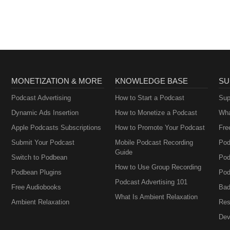
MONETIZATION & MORE
KNOWLEDGE BASE
SU
Podcast Advertising
How to Start a Podcast
Sup
Dynamic Ads Insertion
How to Monetize a Podcast
Wha
Apple Podcasts Subscriptions
How to Promote Your Podcast
Fre
Submit Your Podcast
Mobile Podcast Recording
Pod
Guide
Switch to Podbean
Pod
How to Use Group Recording
Podbean Plugins
Pod
Podcast Advertising 101
Free Audiobooks
Bad
What Is Ambient Relaxation
Ambient Relaxation
Res
Dev