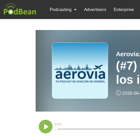
Podcasting
Advertisers
Enterprise
Aerovía
(#7)
los 
2020-06