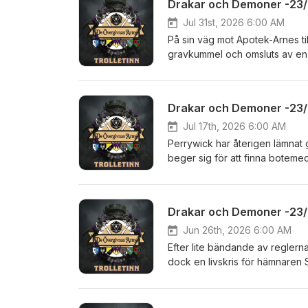
Drakar och Demoner -23/D
Jul 31st, 2026 6:00 AM
På sin väg mot Apotek-Arnes tillh
gravkummel och omsluts av en m
av raserat tempel, med en funt 
av kraftiga vingslag och någo
Alexander Nakarada | https:/
Drakar och Demoner -23/D
stock-music.com
Jul 17th, 2026 6:00 AM
Perrywick har återigen lämnat gr
beger sig för att finna botemed
greppa det minst sagt chockeran
spelledaren så gör sig Sören åt
Alexander Nakarada | https:/
Drakar och Demoner -23/D
stock-music.com
Jun 26th, 2026 6:00 AM
Efter lite bändande av regler
dock en livskris för hämnaren 
ta udden av sorgen. Något som
sig, även för de som inte ens
Nakarada | https://www.serpe