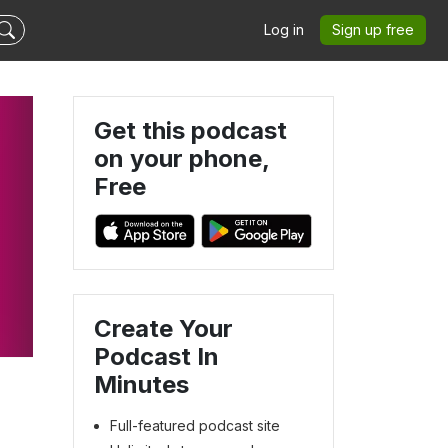
Log in
Sign up free
Get this podcast
on your phone,
Free
Create Your
Podcast In
Minutes
Full-featured podcast site