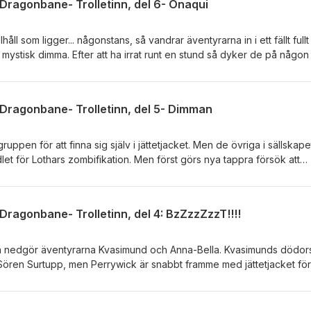
ragonbane- Trolletinn, del 6- Onaqui
åll som ligger... någonstans, så vandrar äventyrarna in i ett fällt fullt
ystisk dimma. Efter att ha irrat runt en stund så dyker de på någon
fylld med... blod. Sörens känsliga hörselhål snappar plötsligt upp lju
nslags demon uppenbarar sig! Musik: Pirates Of The Quarantine by
/www.serpentsoundstudios.comMusic promoted by https://www.free-
ragonbane- Trolletinn, del 5- Dimman
uppen för att finna sig själv i jättetjacket. Men de övriga i sällskape
let för Lothars zombifikation. Men först görs nya tappra försök att
de svärdet Um Durman, och efter att fått lite pekning i rätt riktning
erigen redo att fatta hjaltet. Musik: Pirates Of The Quarantine by
/www.serpentsoundstudios.comMusic promoted by https://www.free-
ragonbane- Trolletinn, del 4: BzZzzZzzT!!!!
na nedgör äventyrarna Kvasimund och Anna-Bella. Kvasimunds dödor
Sören Surtupp, men Perrywick är snabbt framme med jättetjacket för 
 kanske inte var hans bästa idé, då demoner börjar manifestera
 tagit några droger. Musik: Pirates Of The Quarantine by Alexander
ntsoundstudios.comMusic promoted by https://www.free-stock-musi