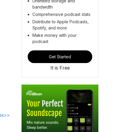
Unlimited storage and
bandwidth
Comprehensive podcast stats
Distribute to Apple Podcasts,
Spotify, and more
Make money with your
podcast
Get Started
It is Free
des>>