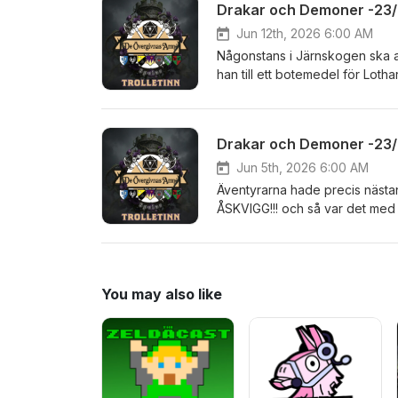
Drakar och Demoner -23/Dr
Jun 12th, 2026 6:00 AM
Någonstans i Järnskogen ska 
han till ett botemedel för Loth
Groddy blir huggen i ryggen a
Alexander Nakarada | https:/
stock-music.comLudeffekter: Z
Drakar och Demoner -23/
Jun 5th, 2026 6:00 AM
Äventyrarna hade precis nästan 
ÅSKVIGG!!! och så var det med 
stycken trollbattingar och Gro
Alexander Nakarada | https:/
stock-music.comLudeffekter: Z
You may also like