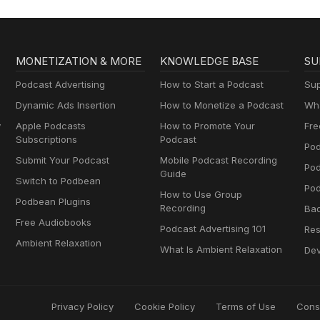
MONETIZATION & MORE
KNOWLEDGE BASE
SU
Podcast Advertising
How to Start a Podcast
Sup
Dynamic Ads Insertion
How to Monetize a Podcast
Wha
y
Apple Podcasts
How to Promote Your
Fre
Subscriptions
Podcast
Pod
Submit Your Podcast
Mobile Podcast Recording
Po
Guide
Switch to Podbean
Pod
How to Use Group
Podbean Plugins
Recording
Ba
Free Audiobooks
Podcast Advertising 101
Res
Ambient Relaxation
What Is Ambient Relaxation
Dev
Privacy Policy
Cookie Policy
Terms of Use
Cons