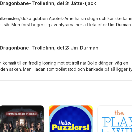
agonbane- Trolletinn, del 3: Jätte-tjack
alkemisten/kloka gubben Apotek-Arne ha sin stuga och kanske kän
ars sår. Men först beger sig äventyrarna ner att leta efter Um-Durman
v två välbekanta ansikten. Musik: Pirates Of The Quarantine by
/www.serpentsoundstudios.comMusic promoted by https://www.free-
aplsplat.com
Dragonbane- Trolletinn, del 2: Um-Durman
kommit till en fredlig lösning mot ett troll när Bolle dänger iväg en
den saken. Men i ladan som trollet stod och bankade på så ligger fy
ddy tänder på alla cylindrar. Musik: Pirates Of The Quarantine by
/www.serpentsoundstudios.comMusic promoted by https://www.free-
aplsplat.com