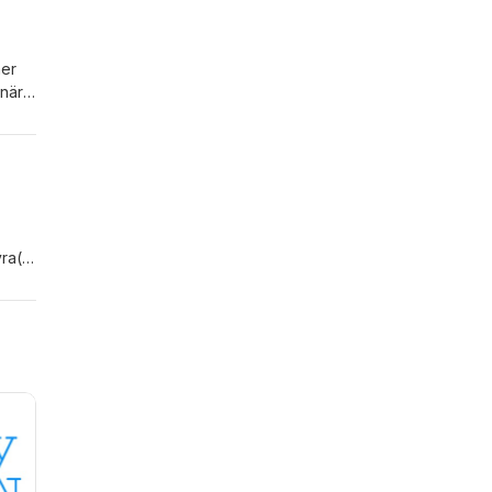
ner
 när
ra(?)