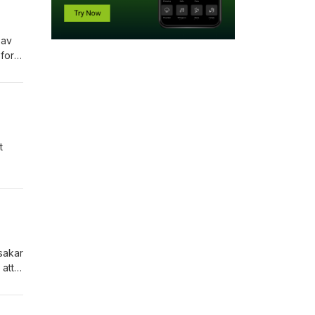
 av
 form
det
t
 av
sakar
att
c.com