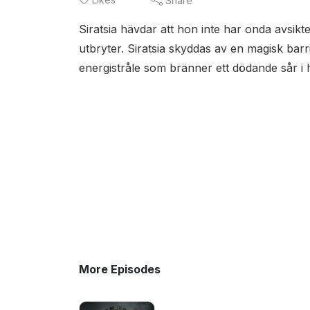
Share
Siratsia hävdar att hon inte har onda avsik
utbryter. Siratsia skyddas av en magisk barri
energistråle som bränner ett dödande sår i
More Episodes