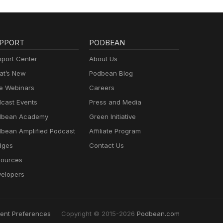
PPORT
PODBEAN
port Center
About Us
t’s New
Podbean Blog
e Webinars
Careers
cast Events
Press and Media
dbean Academy
Green Initiative
bean Amplified Podcast
Affiliate Program
dges
Contact Us
ources
elopers
ent Preferences
Copyright © 2015-2026
Podbean.com