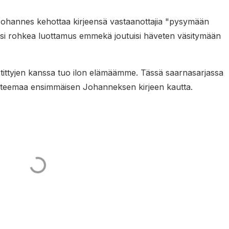
 Johannes kehottaa kirjeensä vastaanottajia "pysymään
lisi rohkea luottamus emmekä joutuisi häveten väsitymään
.
tittyjen kanssa tuo ilon elämäämme. Tässä saarnasarjassa
ä teemaa ensimmäisen Johanneksen kirjeen kautta.