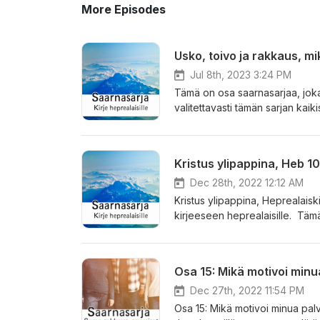
More Episodes
Usko, toivo ja rakkaus, m
Jul 8th, 2023 3:24 PM
Tämä on osa saarnasarjaa, joka 
valitettavasti tämän sarjan kaiki
Kristus ylipappina, Heb 10
Dec 28th, 2022 12:12 AM
Kristus ylipappina, Heprealais
kirjeeseen heprealaisille. Tämä 
saarnoista ei löydy tallennetta.
Osa 15: Mikä motivoi minu
Dec 27th, 2022 11:54 PM
Osa 15: Mikä motivoi minua pa