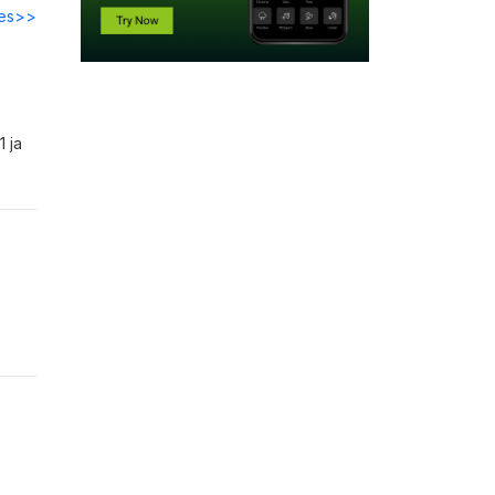
des>>
1 ja