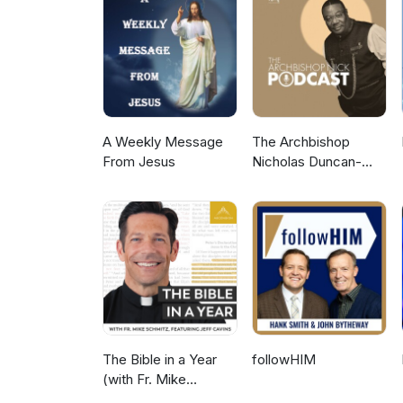
A Weekly Message
The Archbishop
From Jesus
Nicholas Duncan-
Williams Podcast
The Bible in a Year
followHIM
(with Fr. Mike
Schmitz)