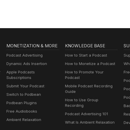
MONETIZATION & MORE
KNOWLEDGE BASE
SU
Podcast Advertising
How to Start a Podcast
Sup
Dynamic Ads Insertion
How to Monetize a Podcast
Wha
y
Apple Podcasts
How to Promote Your
Fre
Subscriptions
Podcast
Pod
Submit Your Podcast
Mobile Podcast Recording
Po
Guide
Switch to Podbean
Pod
How to Use Group
Podbean Plugins
Recording
Ba
Free Audiobooks
Podcast Advertising 101
Res
Ambient Relaxation
What Is Ambient Relaxation
Dev