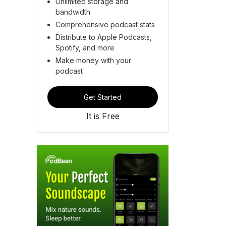
Unlimited storage and
bandwidth
Comprehensive podcast stats
Distribute to Apple Podcasts,
Spotify, and more
Make money with your
podcast
Get Started
It is Free