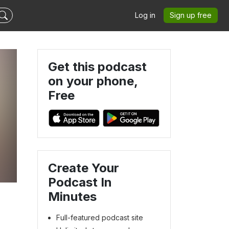
Log in
Sign up free
Get this podcast
on your phone,
Free
Create Your
Podcast In
Minutes
Full-featured podcast site