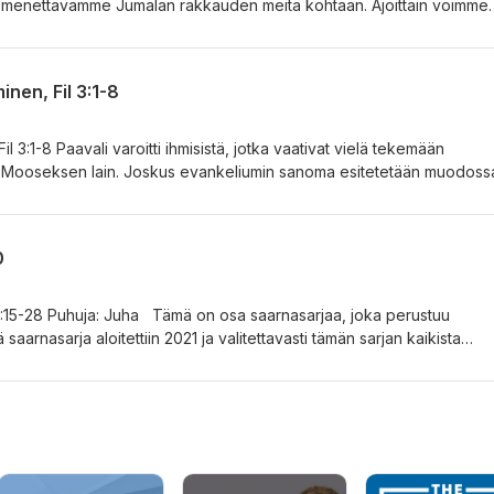
ä menettävämme Jumalan rakkauden meitä kohtaan. Ajoittain voimme
ole riittäviä Jumalan edessä ja se saa meidät yrittämään kovemmin.
ä työ ja hänen rakkautensa meitä kohtaan olisikin motivaatiomme läht
perustuu Paavalin kirjeeseen Filippiläisille. Tämä saarnasarja aloitet
inen, Fil 3:1-8
en kymmenes osa. Puhuja p.Ekku, Helmikuu 2022.
il 3:1-8 Paavali varoitti ihmisistä, jotka vaativat vielä tekemään
 Mooseksen lain. Joskus evankeliumin sanoma esitetetään muodoss
uta. Paavali sanoi, että hän oli jo aikaisemmin sitä kaikkea, mitä ede
än, mutta piti sen roskana. Paavalille tärkein asia oli Kristuksen
rituksensa. Tämä on osa saarnasarjaa, joka perustuu Paavalin
0
ä saarnasarja aloitettiin 12.9.2021 ja tämä saarna on sen kymmenes osa
e 9:15-28 Puhuja: Juha Tämä on osa saarnasarjaa, joka perustuu
saarnasarja aloitettiin 2021 ja valitettavasti tämän sarjan kaikista