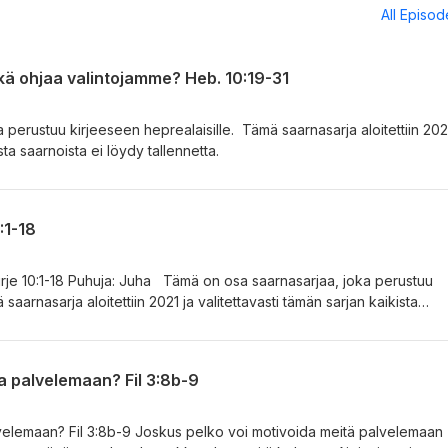
All Episo
ikä ohjaa valintojamme? Heb. 10:19-31
perustuu kirjeeseen heprealaisille. Tämä saarnasarja aloitettiin 202
sta saarnoista ei löydy tallennetta.
:1-18
kirje 10:1-18 Puhuja: Juha Tämä on osa saarnasarjaa, joka perustuu
saarnasarja aloitettiin 2021 ja valitettavasti tämän sarjan kaikista
a palvelemaan? Fil 3:8b-9
lvelemaan? Fil 3:8b-9 Joskus pelko voi motivoida meitä palvelemaan