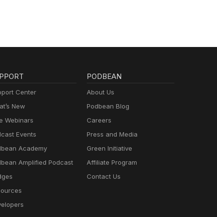
PPORT
PODBEAN
port Center
About Us
t’s New
Podbean Blog
e Webinars
Careers
cast Events
Press and Media
dbean Academy
Green Initiative
bean Amplified Podcast
Affiliate Program
dges
Contact Us
ources
elopers