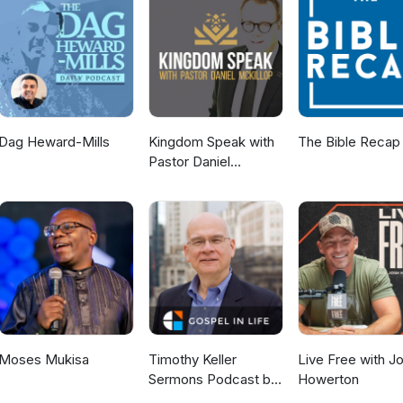
Dag Heward-Mills
Kingdom Speak with
The Bible Recap
Pastor Daniel
McKillop
Moses Mukisa
Timothy Keller
Live Free with J
Sermons Podcast by
Howerton
Gospel in Life