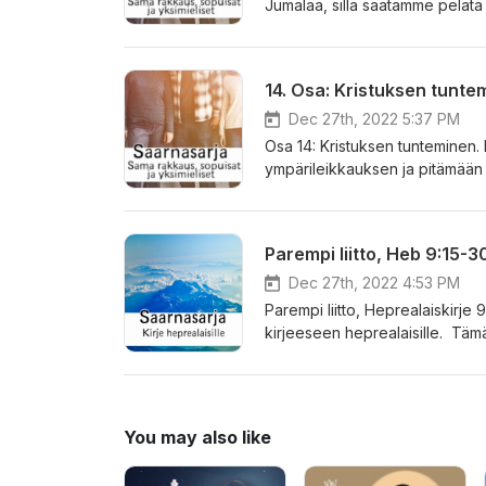
Jumalaa, sillä saatamme pelät
kokea myös sitä, että me emme 
jos Kristuksen ristillä täyttäm
Tämä on osa saarnasarjaa, joka 
14. Osa: Kristuksen tuntem
12.9.2021 ja tämä saarna on s
Dec 27th, 2022 5:37 PM
Osa 14: Kristuksen tunteminen. F
ympärileikkauksen ja pitämään
usko Kristukseen plus jotakin mu
mainitut ihmiset vaativat tekemä
tunteminen, ei hänen omat suo
Parempi liitto, Heb 9:15-3
kirjeeseen Filippiläisille. Täm
Puhuja p.Ekku, tammikuu 2022.
Dec 27th, 2022 4:53 PM
Parempi liitto, Heprealaiskirj
kirjeeseen heprealaisille. Tämä 
saarnoista ei löydy tallennetta.
You may also like