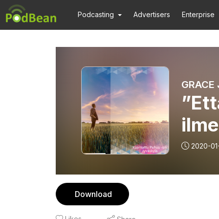
Podcasting
Advertisers
Enterprise
GRACE 
”Ett
ilme
luo
2020-01
Download
Likes