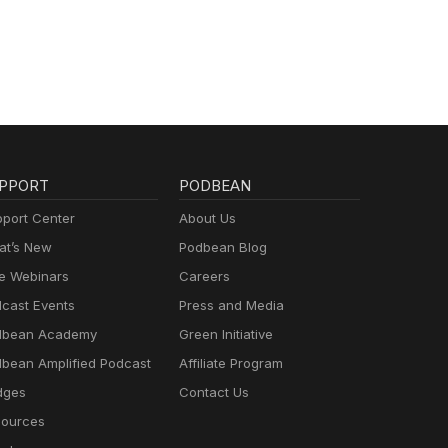
PPORT
PODBEAN
port Center
About Us
t’s New
Podbean Blog
e Webinars
Careers
cast Events
Press and Media
dbean Academy
Green Initiative
bean Amplified Podcast
Affiliate Program
dges
Contact Us
ources