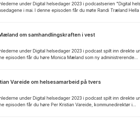
nlederne under Digital helsedager 2023 i podcastserien "Digital hel
ansedagene i mai. I denne episoden får du møte Randi Træland Hella
 i Bergen kommune og prosjektleder i folkehelseprosjektet
ale medier", mens Saus er representant i Ungdomsrådet i Bergen o
kt. Hella og Saus hører du i samtale med klyngefasilitator i Alrek
a Mæland om samhandlingskraften i vest
nlederne under Digital helsedager 2023 i podcast spilt inn direkte u
nne episoden får du høre Monica Mæland som ny administrerende
 samtale med klyngefasilitator i Alrek helseklynge, Berit Angelskår.
ristian Vareide om helsesamarbeid på tvers
nlederne under Digital helsedager 2023 i podcast spilt inn direkte u
ne episoden får du høre Per Kristian Vareide, kommunedirektør i
fasilitator i Alrek helseklynge, Berit Angelskår.