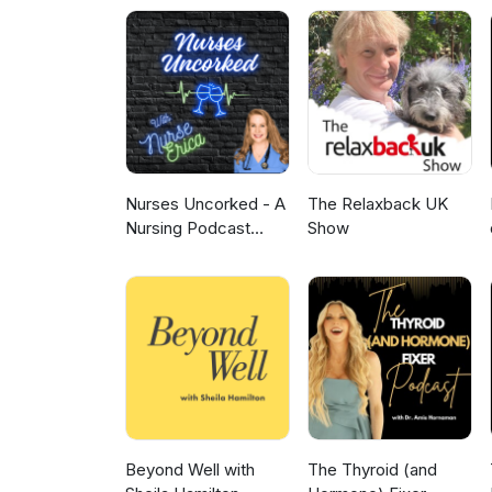
Nurses Uncorked - A
The Relaxback UK
Nursing Podcast
Show
Delivering Nursing
News
Beyond Well with
The Thyroid (and