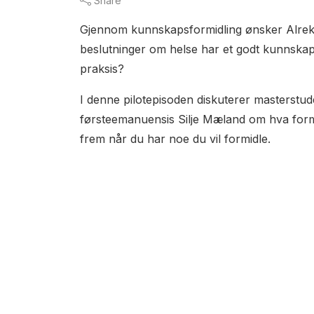
Share
Gjennom kunnskapsformidling ønsker Alrek å b
beslutninger om helse har et godt kunnskaps
praksis?
I denne pilotepisoden diskuterer masterst
førsteemanuensis Silje Mæland om hva formid
frem når du har noe du vil formidle.