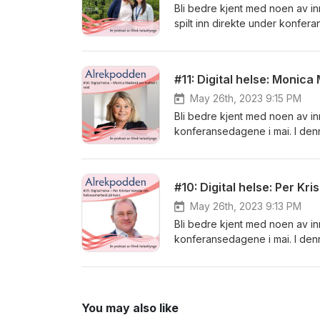
Bli bedre kjent med noen av in
spilt inn direkte under konfer
Eowyn Saus. Hella er rådgiver
"Helsefremmende miljø på sosi
brukermedvirker i samme prosje
#11: Digital helse: Monic
helseklynge, Berit Angelskår.
May 26th, 2023 9:15 PM
Bli bedre kjent med noen av in
konferansedagene i mai. I de
direktør i Bergen Næringsråd, i
#10: Digital helse: Per K
May 26th, 2023 9:13 PM
Bli bedre kjent med noen av in
konferansedagene i mai. I den
Stavanger, i samtale med klynge
You may also like