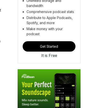
Unlimited storage and
bandwidth
t
Comprehensive podcast stats
Distribute to Apple Podcasts,
Spotify, and more
Make money with your
podcast
å
Get Started
It is Free