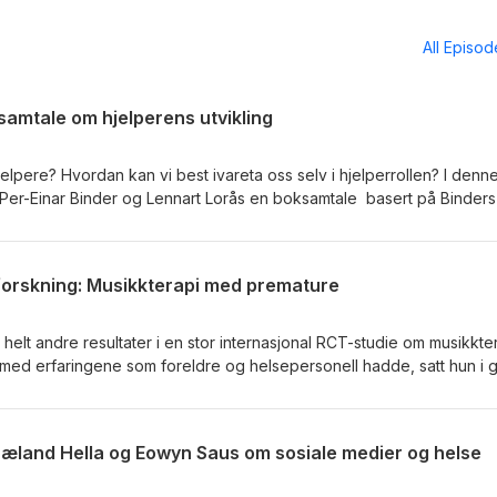
All Episo
ksamtale om hjelperens utvikling
elpere? Hvordan kan vi best ivareta oss selv i hjelperrollen? I denn
er-Einar Binder og Lennart Lorås en boksamtale basert på Binder
arhet - både i dem vi skal hjelpe, og
sonlig og profesjonell utvikling Læring gjennom mellommenneskelig
Per-Einar Binder er en norsk
 forskning: Musikkterapi med premature
k psykologi ved Universitetet i Bergen, med bred ekspertise innen
kologi og psykoterapi. Han har skrevet en rekke fag- og
lelse og menneskelig utvikling. Lennart Lorås er en norsk
k helt andre resultater i en stor internasjonal RCT-studie om musikkte
ed spesialisering i systemisk familieterapi. Han arbeider ved Høgsk
ed erfaringene som foreldre og helsepersonell hadde, satt hun i 
 II ved VID vitenskapelige høgskole, og har bred erfaring innen ps
sdesign. Nå har hun fått midler til blatn annet å gjøre mikroabalyse d
helsevern, forskning og undervisning.
g ansiktsuttrykk på foreldre, helsepersonell og premature babyer.
 og brukermedvirkningen står sentralt både i forksningen og i
 Træland Hella og Eowyn Saus om sosiale medier og helse
pisoden og lær med om både brukermedvirkning i forskning, og musik
enestene og i hverdagen vår.