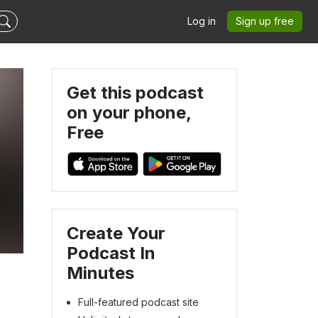
Log in
Sign up free
Get this podcast
on your phone,
Free
Create Your
Podcast In
Minutes
Full-featured podcast site