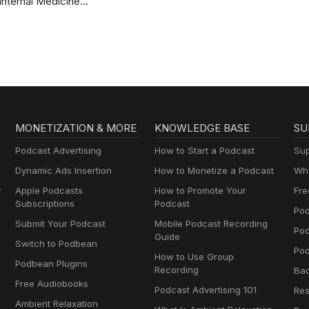
Internal Medicine
Podcast
MONETIZATION & MORE
KNOWLEDGE BASE
SU
Podcast Advertising
How to Start a Podcast
Sup
Dynamic Ads Insertion
How to Monetize a Podcast
Wha
y
Apple Podcasts
How to Promote Your
Fre
Subscriptions
Podcast
Pod
Submit Your Podcast
Mobile Podcast Recording
Po
Guide
Switch to Podbean
Pod
How to Use Group
Podbean Plugins
Recording
Ba
Free Audiobooks
Podcast Advertising 101
Res
Ambient Relaxation