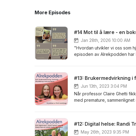
More Episodes
#14 Mot til å lære - en bo
Jan 28th, 2026 10:00 AM
"Hvordan utvikler vi oss som hj
episoden av Alrekpodden har P
"Mot til å lære». Her snakker de blant annet om: Møter med sårb
oss selv Forholdet mellom per
møter Verdien av ydmykhet i hjelperrollen» I podkasten møter du:
#13: Brukermedvirkning i
psykolog og professor i klinis
mindfulness, eksistensiell psy
Jun 13th, 2023 3:04 PM
formidlingsbøker om identitet, selvmedfø
Når professor Claire Ghetti fik
professor og familieterapeut m
med premature, sammenlignet m
på Vestlandet og som professor
med å utvikle et nytt forskning
transkriberer lyd, bevegelse o
Studien er brukerindentifisert
#12: Digital helse: Randi
musikkterpistudien. Lytt til e
som terapiform, både i helsetj
May 26th, 2023 9:35 PM