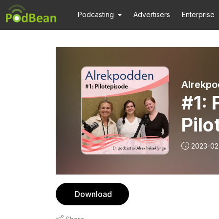
Podcasting
Advertisers
Enterprise
Alrekp
#1: 
Pilo
2023-02
Download