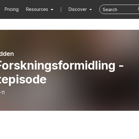
Pricing
Resources
Discover
odden
Forskningsformidling -
tepisode
-11