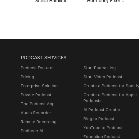
Sheila Hamilton
Hormone) Fixer
Podcast:
Thyropause,
Menopause,
Metabolism and How
to Fix It
PODCAST SERVICES
Podcast Features
Start Podcasting
Pricing
Start Video Podcast
Enterprise Solution
Create a Podcast for Spotif
Private Podcast
Create a Podcast for Apple
Podcasts
The Podcast App
AI Podcast Creator
Audio Recorder
Blog to Podcast
Remote Recording
YouTube to Podcast
Podbean AI
Education Podcast