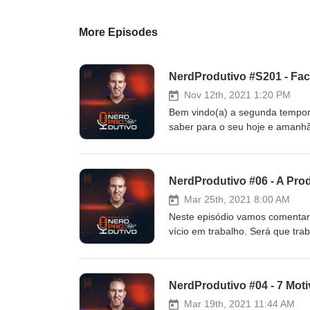
More Episodes
NerdProdutivo #S201 - Fac
Nov 12th, 2021 1:20 PM
Bem vindo(a) a segunda tempor
saber para o seu hoje e amanh
lançou seu projeto de Metaverso
mudar o mundo para sempre. Pri
nesse universo paraelo. Segund
NerdProdutivo #06 - A Pro
massa desse novo projeto e cri
ser pensados. E esse é o papo 
Mar 25th, 2021 8:00 AM
Neste episódio vamos comentar 
vício em trabalho. Será que tr
faz para tocar vários negócios 
https://www.amazon.com.br/T
NerdProdutivo #04 - 7 Mot
Mar 19th, 2021 11:44 AM