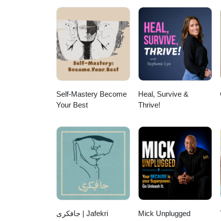
Self-Mastery Become
Heal, Survive &
Your Best
Thrive!
جافکری | Jafekri
Mick Unplugged