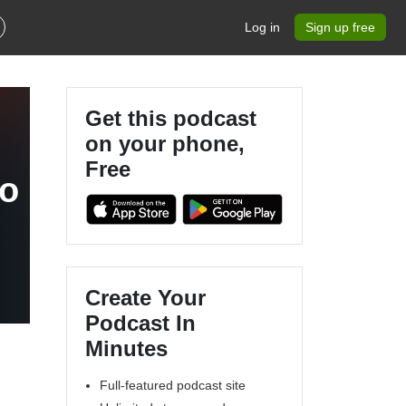
Log in
Sign up free
Get this podcast
on your phone,
Free
 o
Create Your
Podcast In
Minutes
Full-featured podcast site