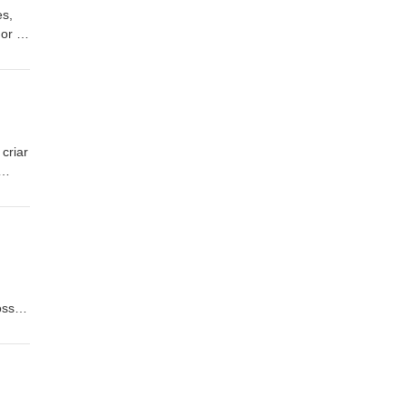
es,
or e
criar
ossas