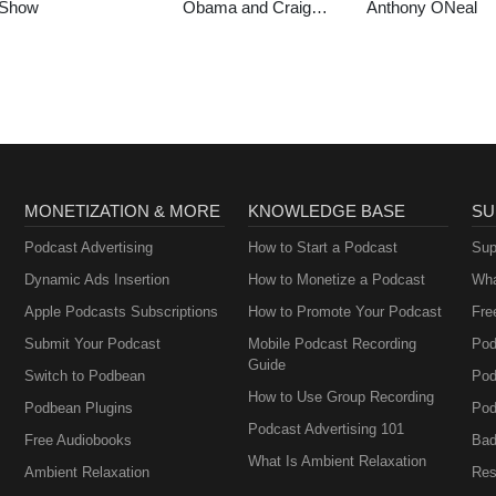
Show
Obama and Craig
Anthony ONeal
Robinson
MONETIZATION & MORE
KNOWLEDGE BASE
SU
Podcast Advertising
How to Start a Podcast
Sup
Dynamic Ads Insertion
How to Monetize a Podcast
Wha
Apple Podcasts Subscriptions
How to Promote Your Podcast
Fre
Submit Your Podcast
Mobile Podcast Recording
Pod
Guide
Switch to Podbean
Pod
How to Use Group Recording
Podbean Plugins
Pod
Podcast Advertising 101
Free Audiobooks
Bad
What Is Ambient Relaxation
Ambient Relaxation
Res