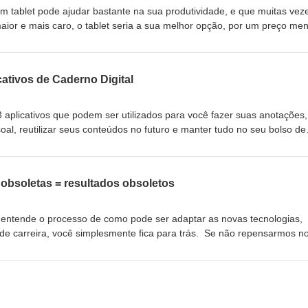
m tablet pode ajudar bastante na sua produtividade, e que muitas vez
aior e mais caro, o tablet seria a sua melhor opção, por um preço men
cativos de Caderno Digital
 aplicativos que podem ser utilizados para você fazer suas anotações, 
l, reutilizar seus conteúdos no futuro e manter tudo no seu bolso de
 obsoletas = resultados obsoletos
 entende o processo de como pode ser adaptar as novas tecnologias,
 de carreira, você simplesmente fica para trás. Se não repensarmos n
s ter resultados mais consistentes. Nesse episódio vamos analisar
travam sua performance.