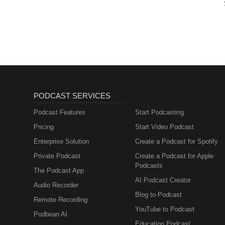
PODCAST SERVICES
Podcast Features
Start Podcasting
Pricing
Start Video Podcast
Enterprise Solution
Create a Podcast for Spotify
Private Podcast
Create a Podcast for Apple
Podcasts
The Podcast App
AI Podcast Creator
Audio Recorder
Blog to Podcast
Remote Recording
YouTube to Podcast
Podbean AI
Education Podcast