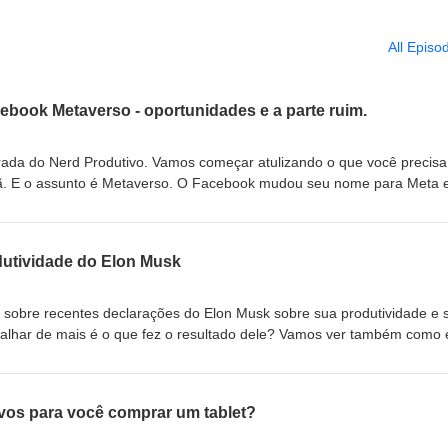
All Episo
ebook Metaverso - oportunidades e a parte ruim.
ada do Nerd Produtivo. Vamos começar atulizando o que você precisa
ã. E o assunto é Metaverso. O Facebook mudou seu nome para Meta 
, que não é algo novo, talvez um Second Life atualizado, mas isso vai
meiro por conta das oportunidades de trabalho, de lucrar e empreen
o, com 3 bilhões de usuários, o FB pode realmente ter uma adoção e
dutividade do Elon Musk
ar um novo mercado do dia para a noite. Porém alguns problemas pre
desse episódio.
sobre recentes declarações do Elon Musk sobre sua produtividade e 
abalhar de mais é o que fez o resultado dele? Vamos ver também como 
simultâneos. Compre o livro A Tríade do Tempo -
r%C3%ADade-do-Tempo-Cristian-Barbosa/dp/8593156398
ivos para você comprar um tablet?