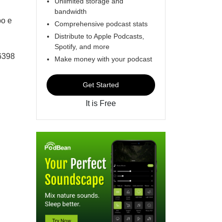
Unlimited storage and
bandwidth
po e
Comprehensive podcast stats
Distribute to Apple Podcasts,
Spotify, and more
6398
Make money with your podcast
Get Started
It is Free