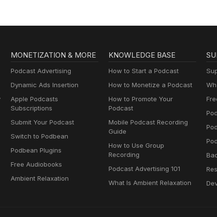
MONETIZATION & MORE
KNOWLEDGE BASE
SU
Podcast Advertising
How to Start a Podcast
Sup
Dynamic Ads Insertion
How to Monetize a Podcast
Wha
y
Apple Podcasts
How to Promote Your
Fre
Subscriptions
Podcast
Pod
Submit Your Podcast
Mobile Podcast Recording
Po
Guide
Switch to Podbean
Pod
How to Use Group
Podbean Plugins
Recording
Ba
Free Audiobooks
Podcast Advertising 101
Res
Ambient Relaxation
What Is Ambient Relaxation
Dev