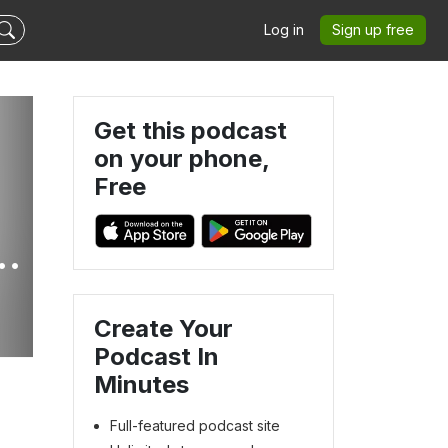
Log in
Sign up free
Get this podcast
on your phone,
Free
l
Create Your
Podcast In
Minutes
Full-featured podcast site