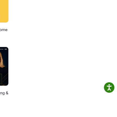
some
ing &