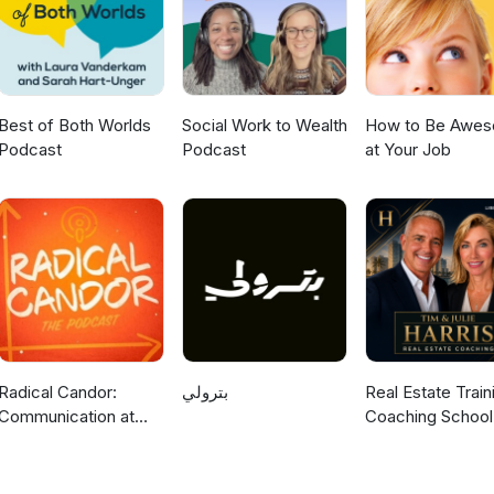
Best of Both Worlds
Social Work to Wealth
How to Be Awe
Podcast
Podcast
at Your Job
Radical Candor:
بترولي
Real Estate Train
Communication at
Coaching School
Work