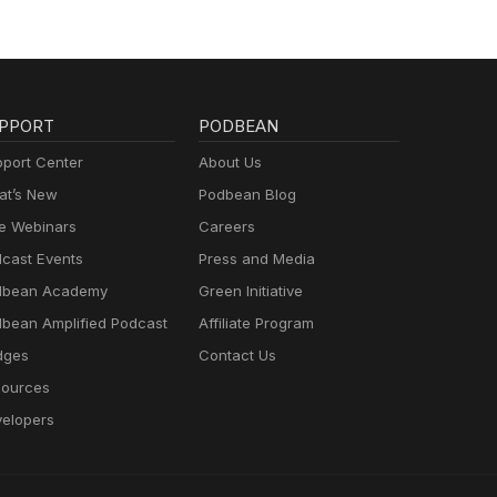
PPORT
PODBEAN
port Center
About Us
t’s New
Podbean Blog
e Webinars
Careers
cast Events
Press and Media
dbean Academy
Green Initiative
bean Amplified Podcast
Affiliate Program
dges
Contact Us
ources
elopers