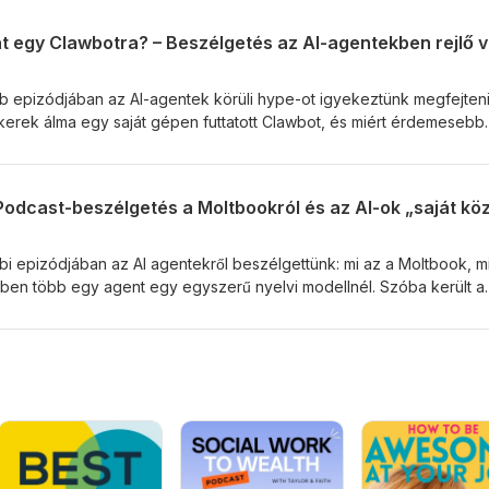
b epizódjában az AI-agentek körüli hype-ot igyekeztünk megfejteni
ckerek álma egy saját gépen futtatott Clawbot, és miért érdemesebb
” környezetben kísérletezni velük. Beszélgettünk még a hagyomán
 QWERTY-billentyűzet tanulságos analógiájáról, valamint arról, hog
ésű AI-agentjei (mint a Stability Bot) a napi munkát a kódellenőrzéstől
i epizódjában az AI agentekről beszélgettünk: mi az a Moltbook, mi
miben több egy agent egy egyszerű nyelvi modellnél. Szóba került a
pe, valamint a Rent a Human jelenség is. A közös kérdés az volt: nem
m az, hogy mi milyen határokat szabunk neki.