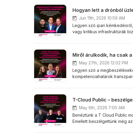
Hogyan lett a drónból üzl
Jun 11th, 2026 10:59 AM
Legyen szó ipari kémkedésről
vagy kritikus infrastruktúrák b
jelentenek. A legújabb epizó
és arról beszélgettünk, miér
kezeléséhez. Ha érdekel, hall
Miről árulkodik, ha csak 
May 27th, 2026 12:02 PM
Legyen szó a megbeszéléseken
kompetenciahatárok transzpare
pszichológiai biztonság a sik
teljesítmény és a visszajelzé
epizódot!
T-Cloud Public – beszélge
May 6th, 2026 7:00 AM
Benéztünk a T Cloud Public mo
Emellett beszélgettünk még az
versenytársakat, mint a Google