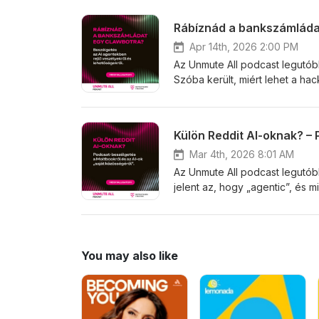
Apr 14th, 2026 2:00 PM
Az Unmute All podcast legutób
Szóba került, miért lehet a ha
inkább biztonságos, „sandbox
dashboardok trónfosztásáról, a
segítik a DT-ITS belső fejleszt
dokumentációig.
Mar 4th, 2026 8:01 AM
Az Unmute All podcast legutóbb
jelent az, hogy „agentic”, és 
proaktivitás, a korlátok szere
számít, mit „akar” az AI, hane
You may also like