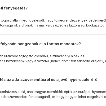
eti fenyegetés?
, jogosulatlan megfigyelésről, nagy tömegrendezvények védelméről
iztonságáról, a drónok ma már valós üzleti és biztonsági kockázatot
dban az észlelés, az elemzés és a reagálás háromszögében mozogt
t nem elég néhány kamera a levegőből érkező fenyegetések
gasd meg a teljes epizódot!
a folyosón hangzanak el a fontos mondatok?
 uralkodó fojtogató csendről, a munkahelyi hibák és
ns kezeléséről vagy a vezetői „nem tudom” felszabadító erejéről, 
eres együttműködés alapja. A legújabb epizódban az őszinteség, a
sek háromszögében mozogtunk. Ha érdekel, hallgasd meg ezt az
tés az adatszuverenitásról és a jövő hyperscaleréről
torháztetője alá, ahol magyar mérnökök építik az európai hyperscal
 adatszuverenitás fontosságáról, és hogy hogyan lehet megelőzni 
.