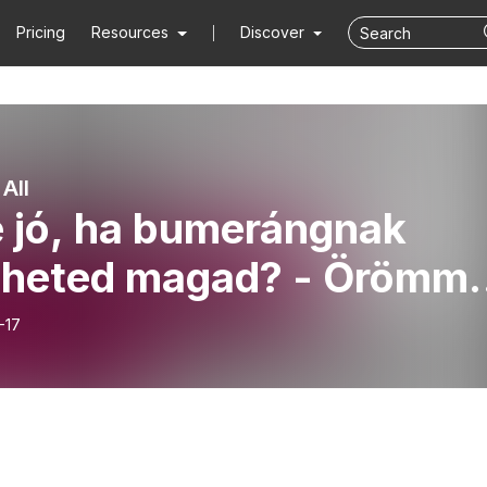
Pricing
Resources
Discover
All
e jó, ha bumerángnak
zheted magad? - Örömme
z vissza oda, ahonnan
-17
ntél.