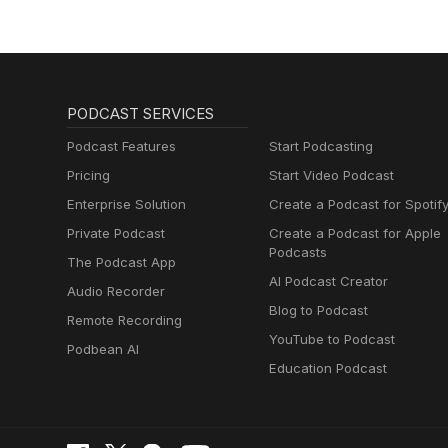
PODCAST SERVICES
Podcast Features
Start Podcasting
Pricing
Start Video Podcast
Enterprise Solution
Create a Podcast for Spotif
Private Podcast
Create a Podcast for Apple
Podcasts
The Podcast App
AI Podcast Creator
Audio Recorder
Blog to Podcast
Remote Recording
YouTube to Podcast
Podbean AI
Education Podcast