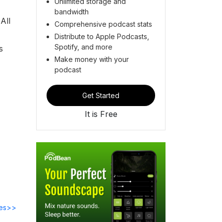
Unlimited storage and
bandwidth
All
Comprehensive podcast stats
Distribute to Apple Podcasts,
Spotify, and more
s
Make money with your
podcast
Get Started
It is Free
des>>