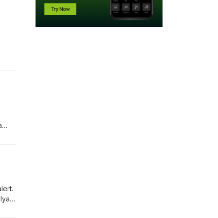
unk,
a
ert.
olyan