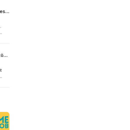
Rábíznád a bankszámládat egy Clawbotra? – Beszélgetés az AI-agentekben rejlő veszélyekről és lehetőségekről.
.
yos
yan
 a
Külön Reddit AI-oknak? – Podcast-beszélgetés a Moltbookról és az AI-ok „saját közösségéről"
t
 az