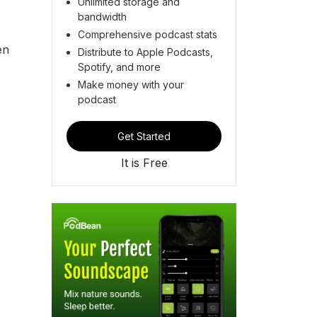
Unlimited storage and
bandwidth
Comprehensive podcast stats
en
Distribute to Apple Podcasts,
Spotify, and more
Make money with your
podcast
Get Started
It is Free