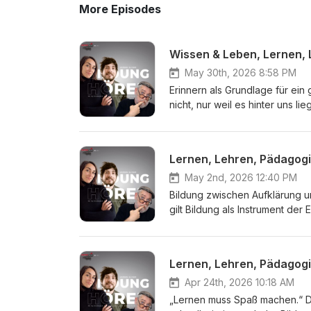
More Episodes
Wissen & Leben, Lernen,
May 30th, 2026 8:58 PM
Erinnern als Grundlage für ein
nicht, nur weil es hinter uns lie
unsere Gegenwart ein, ohne da
unseren Gewohnheiten, in unse
die wir täglich verwenden. Wi
Lernen, Lehren, Pädagogi
sich im Alltag besonders auf v
Beitrag. Wir freuen uns über I
May 2nd, 2026 12:40 PM
Bildung zwischen Aufklärung u
gilt Bildung als Instrument der
Menschen befähigen, gesellschaf
bilden und an demokratischen 
bildungswissenschaftlich relev
Lernen, Lehren, Pädagogi
Bildungsbegriff für sich nutzen
pluralistischer Urteilskraft. 
Apr 24th, 2026 10:18 AM
eingesetzt. Sie dient der Stab
„Lernen muss Spaß machen.“ Die