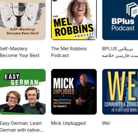
Self-Mastery
The Mel Robbins
‌BPLUS بی‌پلاس
Become Your Best
Podcast
ست فارسی خلاصه
کتاب
Easy German: Learn
Mick Unplugged
We!
German with native
speakers | Deutsch