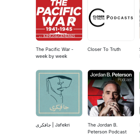
The Pacific War -
Closer To Truth
week by week
جافکری | Jafekri
The Jordan B.
Peterson Podcast