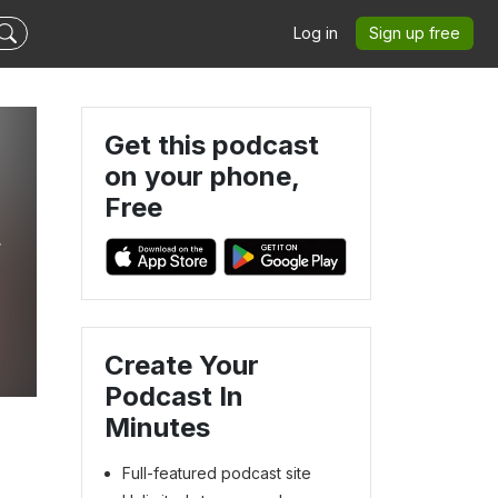
Log in
Sign up free
Get this podcast
on your phone,
Free
”
Create Your
Podcast In
Minutes
Full-featured podcast site