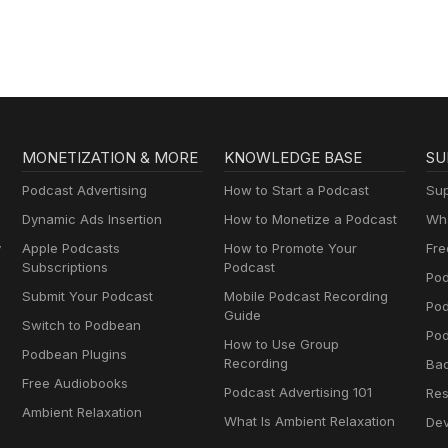
lernen mit
Muttersprachlern
MONETIZATION & MORE
KNOWLEDGE BASE
SU
Podcast Advertising
How to Start a Podcast
Sup
Dynamic Ads Insertion
How to Monetize a Podcast
Wha
y
Apple Podcasts
How to Promote Your
Fre
Subscriptions
Podcast
Pod
Submit Your Podcast
Mobile Podcast Recording
Po
Guide
Switch to Podbean
Pod
How to Use Group
Podbean Plugins
Recording
Ba
Free Audiobooks
Podcast Advertising 101
Res
Ambient Relaxation
What Is Ambient Relaxation
Dev