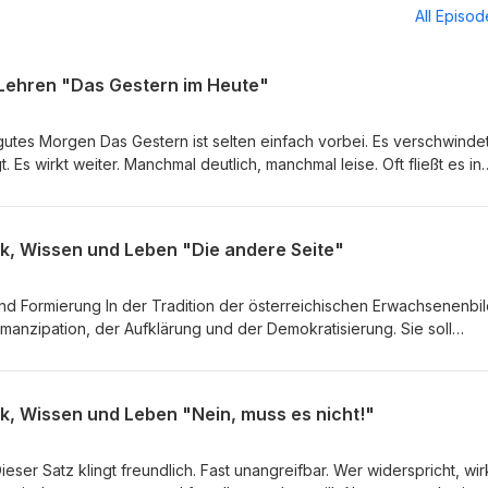
All Episo
 Lehren "Das Gestern im Heute"
 gutes Morgen Das Gestern ist selten einfach vorbei. Es verschwinde
gt. Es wirkt weiter. Manchmal deutlich, manchmal leise. Oft fließt es in
ss wir es im ersten Moment bemerken. Es ist in unseren Reaktionen,
rem Körper, in den Räumen, durch die wir gehen, und in der Sprac
e eng Vergangenheit und Gegenwart miteinander verbunden sind, ze
k, Wissen und Leben "Die andere Seite"
ier Ebenen. Die erste Ebene liegt in unseren inneren… Mehr dazu im
hren Besuch auf unserer Webseite.
nd Formierung In der Tradition der österreichischen Erwachsenenbi
 Emanzipation, der Aufklärung und der Demokratisierung. Sie soll
tliche Verhältnisse kritisch zu reflektieren, sich ein eigenes Urteil
Prozessen teilzunehmen. Gerade deshalb ist es
ant, dass auch rechte und neurechte Akteure in Österreich den
k, Wissen und Leben "Nein, muss es nicht!"
. Dabei geht es nicht um Bildung im Sinne von Freiheit, Mündigkeit o
Vielmehr wird Bildung als Werkzeug der ideologischen Formierung
ilisierung geschlossener Weltbilder, der Ausbildung … Mehr dazu im
ser Satz klingt freundlich. Fast unangreifbar. Wer widerspricht, wir