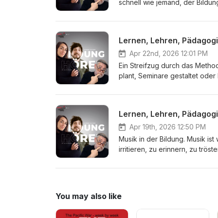
Beitrag und hier der Lesebeitr
schnell wie jemand, der Bildun
Falle. Der Satz klingt menschen
Lernen nicht demütigen. Natürli
Bildungsmaßnahmen, in denen F
Lernen, Lehren, Pädagogik
noch lange nicht, dass Lernen
besonders schräg. Erwachsene 
Apr 22nd, 2026 12:01 PM
der Lesebeitrag dazu. Wir fre
Ein Streifzug durch das Meth
plant, Seminare gestaltet oder 
Längst gehören auch Konzepte
aus der Psychotherapie stamme
Alltags. Dazu gehören zum Bei
Lernen, Lehren, Pädagogik
Ressourcenorientierung, Verhal
Fragen, Lösungsorientierung, 
Apr 19th, 2026 12:50 PM
Begriffe wirken oft wie … Mehr
Musik in der Bildung. Musik ist
Ihren Besuch auf unserer Webs
irritieren, zu erinnern, zu tr
Bildungsprozesse erhält. Musi
Stimmungen, Erfahrungen, Eri
Erfahrungsraum, der für die se
sich Fragen, Deutungen und Ge
You may also like
dienen, um sensible Themen zu
auf unserer Webseite.