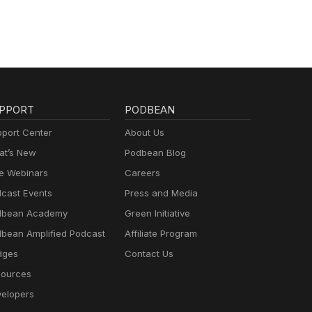
PPORT
PODBEAN
port Center
About Us
t’s New
Podbean Blog
e Webinars
Careers
cast Events
Press and Media
dbean Academy
Green Initiative
bean Amplified Podcast
Affiliate Program
dges
Contact Us
ources
elopers