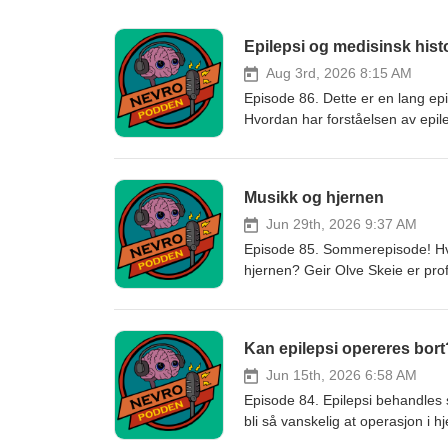
Epilepsi og medisinsk hist
Aug 3rd, 2026 8:15 AM
Episode 86. Dette er en lang epis
Hvordan har forståelsen av epil
mer vil du få kunnskap om i den
over 40 år på Haukeland univer
skrevet mye om epilepsi og hist
Musikk og hjernen
(lege i spesialisering), Anna Bjer
spesialisering), Nils Hauff (lege
Jun 29th, 2026 9:37 AM
Hørbo og Are Brean Klipp og l
Episode 85. Sommerepisode! Hv
Instagram!
hjernen? Geir Olve Skeie er pr
universitetssykehus. Han forklar
hjernen og ledet Demenskoret på 
episoden spiller han et Griegsty
Kan epilepsi opereres bort
3/4 takt og venstre hånd i 4/4 tak
hemisfærene". Jeanette og Anna
Jun 15th, 2026 6:58 AM
spesialisering), Anna Bjerkreim (l
Episode 84. Epilepsi behandles
spesialisering), Nils Hauff (lege
bli så vanskelig at operasjon i 
Hørbo og Are Brean Klipp og l
spesialist i nevrologi og overle