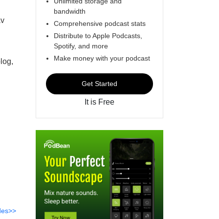
Unlimited storage and
bandwidth
av
Comprehensive podcast stats
Distribute to Apple Podcasts,
Spotify, and more
Make money with your podcast
log,
Get Started
It is Free
des>>