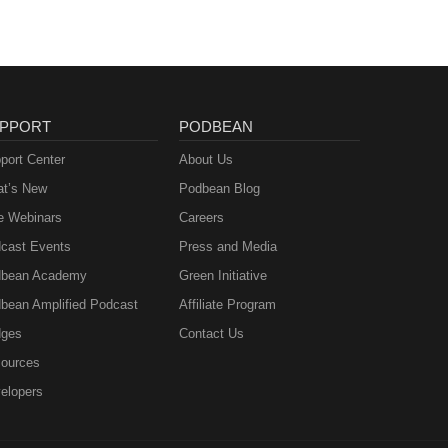
PPORT
PODBEAN
port Center
About Us
t’s New
Podbean Blog
e Webinars
Careers
cast Events
Press and Media
bean Academy
Green Initiative
bean Amplified Podcast
Affiliate Program
ges
Contact Us
ources
elopers