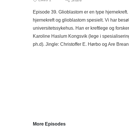
Episode 39. Glioblastom er en type hjernekreft.
hjernekreft og glioblastom spesielt. Vi har bes
universitetssykehus. Han er kreftlege og forsker
Karoline Haslum Kongsvik (lege i spesialisering
ph.d). Jingle: Christoffer E. Hørbo og Are Brean.
More Episodes