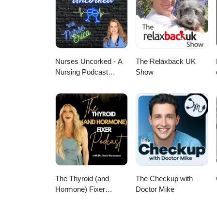
Nurses Uncorked - A
The Relaxback UK
Nursing Podcast
Show
Delivering Nursing
News
The Thyroid (and
The Checkup with
Hormone) Fixer
Doctor Mike
Podcast: Thyropause,
Menopause,