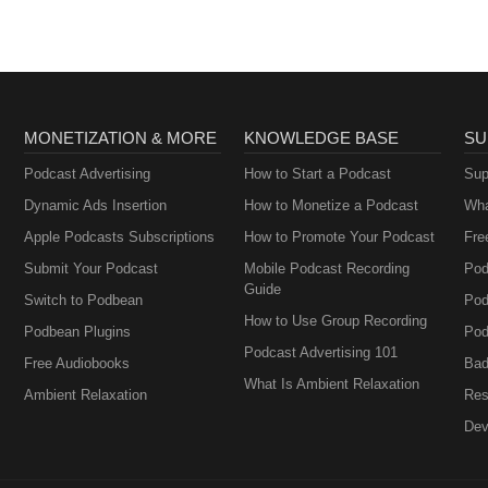
MONETIZATION & MORE
KNOWLEDGE BASE
SU
Podcast Advertising
How to Start a Podcast
Sup
Dynamic Ads Insertion
How to Monetize a Podcast
Wha
Apple Podcasts Subscriptions
How to Promote Your Podcast
Fre
Submit Your Podcast
Mobile Podcast Recording
Pod
Guide
Switch to Podbean
Pod
How to Use Group Recording
Podbean Plugins
Pod
Podcast Advertising 101
Free Audiobooks
Bad
What Is Ambient Relaxation
Ambient Relaxation
Res
Dev