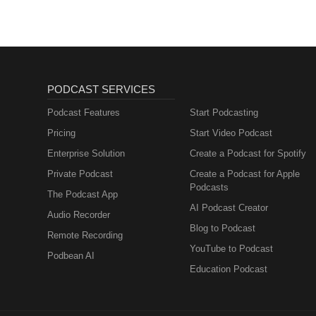
Metabolism and How
to Fix It
PODCAST SERVICES
Podcast Features
Start Podcasting
Pricing
Start Video Podcast
Enterprise Solution
Create a Podcast for Spotify
Private Podcast
Create a Podcast for Apple
Podcasts
The Podcast App
AI Podcast Creator
Audio Recorder
Blog to Podcast
Remote Recording
YouTube to Podcast
Podbean AI
Education Podcast