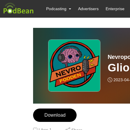
Podcasting
Advertisers
Enterprise
Nevrop
Glio
2023-04
Download
Likes
1
Share