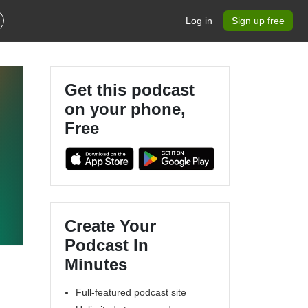
Log in
Sign up free
Get this podcast
on your phone,
Free
Create Your
Podcast In
Minutes
Full-featured podcast site