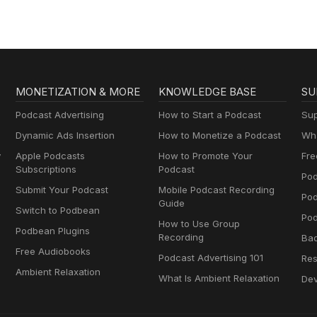
MONETIZATION & MORE
KNOWLEDGE BASE
SU
Podcast Advertising
How to Start a Podcast
Sup
Dynamic Ads Insertion
How to Monetize a Podcast
Wha
y
Apple Podcasts
How to Promote Your
Fre
Subscriptions
Podcast
Pod
Submit Your Podcast
Mobile Podcast Recording
Po
Guide
Switch to Podbean
Pod
How to Use Group
Podbean Plugins
Recording
Ba
Free Audiobooks
Podcast Advertising 101
Res
Ambient Relaxation
What Is Ambient Relaxation
Dev