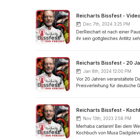
Dec 7th, 2024 3:25 PM
DerReichart ist nach einer Paus
ihr sein gottgleiches Antlitz se
gutes Essen, aber es wird auc
Finale sogar auf eure Sorgen u
dem Videocast"!
Jan 8th, 2024 12:00 PM
Vor 20 Jahren veranstaltete De
Preisverleihung für deutsche G
und Chaos etablierte sich dar
Games in Deutschland. Veransta
Deutsche Entwicklerpreis sei
Reicharts Bissfest - Koch
Games.NRW statt. Um auf die b
Fröhlich (Chefredakteurin/In
Nov 13th, 2023 2:58 PM
Steininger (Chefredakteur de
Merhaba canlarim! Bei dem Wet
Stunde in den Podcast eingela
Kochbuch von Musa Dadgdeviren
Entwicklerpreis!
Küche reichhaltig präsentiert.