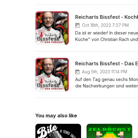
hineinwirft und einige Rezepte
Übrigens: DerReichart hat ein
Reicharts Bissfest - Koc
bestellen könnt: DerReichart a
so bei Amazon oder einem and
Oct 18th, 2023 7:27 PM
Da ist er wieder! In dieser n
Küche" von Christian Rach und
beleuchtet die kulinarische Vi
mehr auf die Rezepte und Zut
natürlich stellt er dabei auch
Reicharts Bissfest - Das
Pergament" oder "Saure Sauboh
dabei beinahe um Kopf und Kr
Aug 5th, 2023 11:14 PM
zusammenlaufen! Viel Spaß bei
Auf den Tag genau sechs Monat
die Nachwirkungen sind weiter
eingeladen, um mit ihm über di
im betroffenen Gebiet und erz
beiden auch über die aktuelle
dieser Folge - denn hier lesen
You may also like
ihre Erlebnisse und Sorgen, 