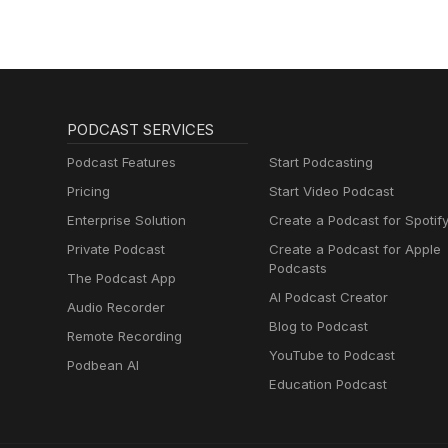
PODCAST SERVICES
Podcast Features
Start Podcasting
Pricing
Start Video Podcast
Enterprise Solution
Create a Podcast for Spotif
Private Podcast
Create a Podcast for Apple
Podcasts
The Podcast App
AI Podcast Creator
Audio Recorder
Blog to Podcast
Remote Recording
YouTube to Podcast
Podbean AI
Education Podcast