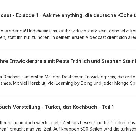
e wieder da! Und diesmal müsst ihr wirklich stark sein, denn jetzt kö
hen, statt ihn nur zu hören. In seinem ersten Videocast dreht sich all
h sehr persönlich. "Der Reichart" beantwortet eure Fragen und geh
nd Nöte ein. Viel Spaß mit der ersten Folge von "Reicharts Bissfest 
r Reichart zum ersten Mal den Deutschen Entwicklerpreis, die erste
ames. Mit viel Herzblut, viel Learning by Doing und jeder Menge S
aus im Laufe der Jahre eine der beiden wichtigsten Auszeichnungen 
ltete Stephan den Preis von 2003 bis 2017 noch selbst, findet der
t zwei Jahren nun unter dem Dach des NRW Games Verbandes
buch-Vorstellung - Türkei, das Kochbuch - Teil 1
ewegten letzten 20 Jahre zurückzublicken, hat sich Stephan mit Pet
haberin des Branchenmagazins www.gameswirtschaft.de) und Stepha
s Branchenmagazins www.gamesmarkt.de) zwei Wegbegleiter der er
ter hat man doch wieder mehr Zeit fürs Lesen. Und für "Türkei, das
den. Viel Spaß beim Zuhören und Erinnern an 20 Jahre Deutscher
" braucht man viel Zeit. Auf knappen 500 Seiten wird die türkisc
 Also kein Wunder, dass DerReichart hier mal einen genaueren Blick