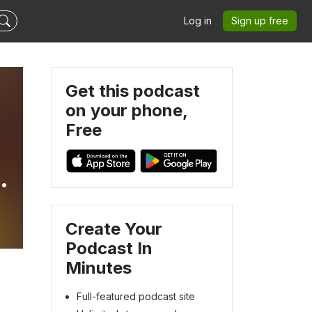
Log in
Sign up free
Get this podcast
on your phone,
Free
Create Your
Podcast In
Minutes
Full-featured podcast site