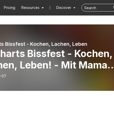
Pricing
Resources
Discover
ts Bissfest - Kochen, Lachen, Leben
harts Bissfest - Kochen,
hen, Leben! - Mit Mama
hart: Eine kulinarische
-07
e durch die Zeit