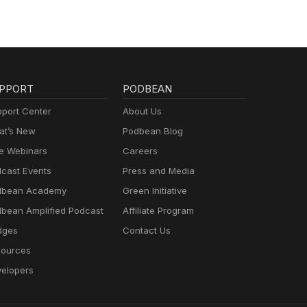
PPORT
PODBEAN
port Center
About Us
t’s New
Podbean Blog
e Webinars
Careers
cast Events
Press and Media
dbean Academy
Green Initiative
bean Amplified Podcast
Affiliate Program
dges
Contact Us
ources
elopers