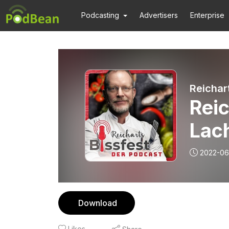
Podcasting
Advertisers
Enterprise
Reichar
Reic
Lac
Reic
2022-06
Reis
Download
Likes