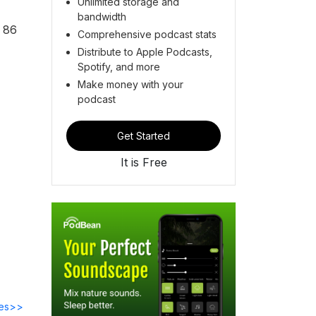
Unlimited storage and
bandwidth
n 86
Comprehensive podcast stats
Distribute to Apple Podcasts,
Spotify, and more
Make money with your
podcast
Get Started
It is Free
des>>