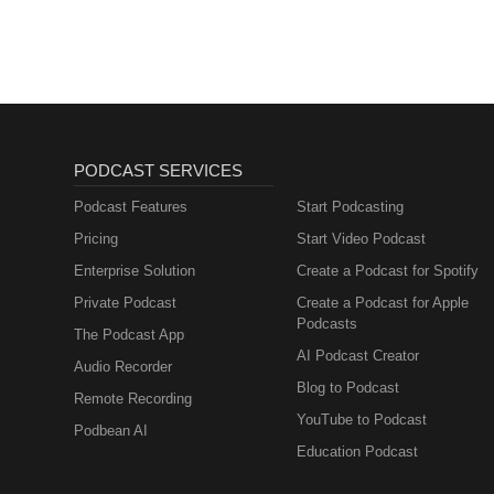
PODCAST SERVICES
Podcast Features
Start Podcasting
Pricing
Start Video Podcast
Enterprise Solution
Create a Podcast for Spotify
Private Podcast
Create a Podcast for Apple
Podcasts
The Podcast App
AI Podcast Creator
Audio Recorder
Blog to Podcast
Remote Recording
YouTube to Podcast
Podbean AI
Education Podcast