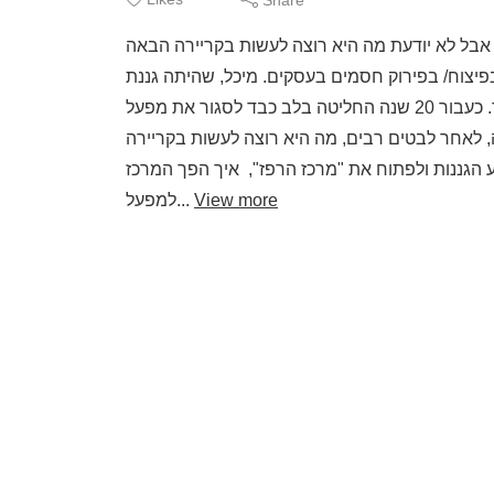
אבל לא יודעת מה היא רוצה לעשות בקריירה הבאה
צוח/ בפירוק חסמים בעסקים. מיכל, שהיתה גננת
המון שנים, הקימה את "מרכז הרפז", מרכז שלימד והכשיר גננות לגיל הרך. כעבור 20 שנה החליטה בלב כבד לסגור את מפעל
, לאחר לבטים רבים, מה היא רוצה לעשות בקריירה
הגננות ולפתוח את "מרכז הרפז", איך הפך המרכז
View more
למפעל...