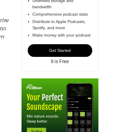
Unlimited storage and
bandwidth
Comprehensive podcast stats
שלה.
Distribute to Apple Podcasts,
Spotify, and more
Make money with your podcast
חי
Get Started
It is Free