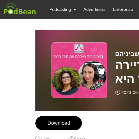
Podcasting
Advertisers
Enterprise
יירה
היא
בכל
2023-06
Download
Likes
Share