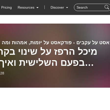
Pricing
Resources
Discover
יניהם
מיכל הרפז על שינוי בקר
בפעם השלישית ואיך 
צליחה להמציא את עצמה 
-28
פעם מחדש [פרק 65]