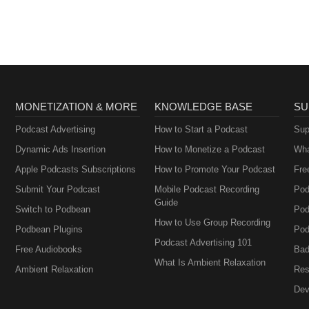
MONETIZATION & MORE
KNOWLEDGE BASE
SU
Podcast Advertising
How to Start a Podcast
Sup
Dynamic Ads Insertion
How to Monetize a Podcast
Wha
Apple Podcasts Subscriptions
How to Promote Your Podcast
Fre
Submit Your Podcast
Mobile Podcast Recording
Pod
Guide
Switch to Podbean
Pod
How to Use Group Recording
Podbean Plugins
Pod
Podcast Advertising 101
Free Audiobooks
Bad
What Is Ambient Relaxation
Ambient Relaxation
Res
Dev