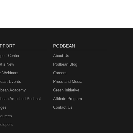
PPORT
PODBEAN
port Center
About Us
t’s New
Podbean Blog
e Webinars
Careers
cast Events
Press and Media
bean Academy
Green Initiative
bean Amplified Podcast
Affiliate Program
ges
Contact Us
ources
elopers