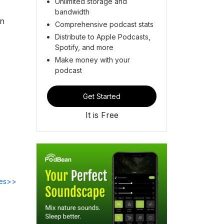
Unlimited storage and
bandwidth
en
Comprehensive podcast stats
Distribute to Apple Podcasts,
Spotify, and more
Make money with your
podcast
Get Started
It is Free
des>>