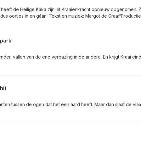
lie heeft de Heilige Kaka zijn hit Kraaienkracht opnieuw opgenomen. 
 dus oortjes in en gáán! Tekst en muziek: Margot de GraaffProductie
ijen en ander moois): Ed Struijlaart/Ears Want MusicTip: luister naar E
rpark
enden vallen van de ene verbazing in de andere. En krijgt Kraai eind
hit
lanten tussen de ogen dat het een aard heeft. Maar dan slaat de vlam