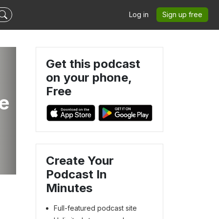
Log in
Sign up free
Get this podcast
on your phone,
Free
je
Create Your
Podcast In
Minutes
Full-featured podcast site