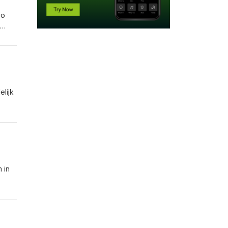
Zo
d's
elijk
 in