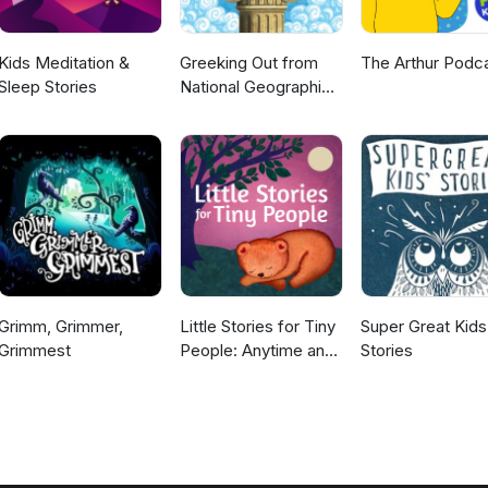
Kids Meditation &
Greeking Out from
The Arthur Podc
Sleep Stories
National Geographic
Kids
Grimm, Grimmer,
Little Stories for Tiny
Super Great Kids
Grimmest
People: Anytime and
Stories
bedtime stories for
kids