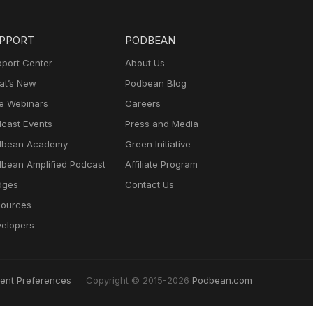
PPORT
PODBEAN
port Center
About Us
t’s New
Podbean Blog
e Webinars
Careers
cast Events
Press and Media
dbean Academy
Green Initiative
bean Amplified Podcast
Affiliate Program
dges
Contact Us
ources
elopers
ent Preferences
Copyright © 2015-2026
Podbean.com