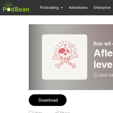
Podcasting
Advertisers
Enterprise
Ron wil 
Afle
lev
2020-03
Download
Likes