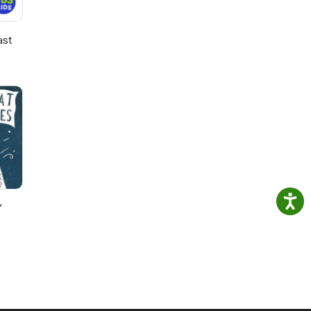
ast
’