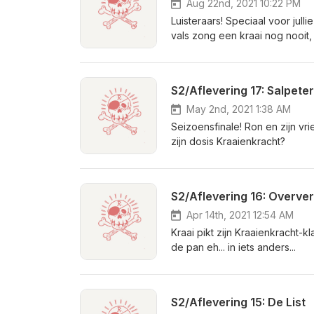
Aug 22nd, 2021 10:22 PM
Luisteraars! Speciaal voor jul
vals zong een kraai nog nooit,
(inclusief geweldige gitaarpart
podcast Gitaarmannen
S2/Aflevering 17: Salpete
May 2nd, 2021 1:38 AM
Seizoensfinale! Ron en zijn vri
zijn dosis Kraaienkracht?
S2/Aflevering 16: Overver
Apr 14th, 2021 12:54 AM
Kraai pikt zijn Kraaienkracht-k
de pan eh... in iets anders...
S2/Aflevering 15: De List