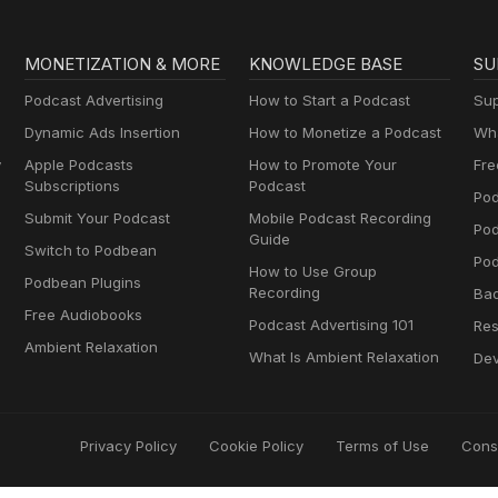
MONETIZATION & MORE
KNOWLEDGE BASE
SU
Podcast Advertising
How to Start a Podcast
Sup
Dynamic Ads Insertion
How to Monetize a Podcast
Wha
y
Apple Podcasts
How to Promote Your
Fre
Subscriptions
Podcast
Pod
Submit Your Podcast
Mobile Podcast Recording
Po
Guide
Switch to Podbean
Pod
How to Use Group
Podbean Plugins
Recording
Ba
Free Audiobooks
Podcast Advertising 101
Res
Ambient Relaxation
What Is Ambient Relaxation
Dev
Privacy Policy
Cookie Policy
Terms of Use
Cons