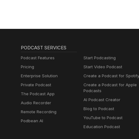
lernen mit
Muttersprachlern
PODCAST SERVICES
Podcast Features
Start Podcasting
Pricing
Start Video Podcast
Enterprise Solution
Create a Podcast for Spotif
Private Podcast
Create a Podcast for Apple
Podcasts
The Podcast App
AI Podcast Creator
Audio Recorder
Blog to Podcast
Remote Recording
YouTube to Podcast
Podbean AI
Education Podcast