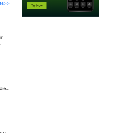
des>>
ir
s ihr
 die
en