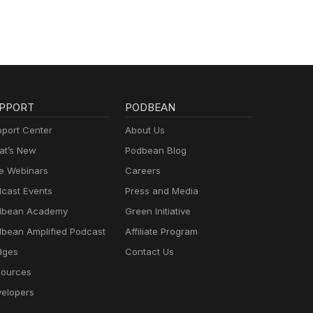
PPORT
PODBEAN
port Center
About Us
t’s New
Podbean Blog
e Webinars
Careers
cast Events
Press and Media
dbean Academy
Green Initiative
bean Amplified Podcast
Affiliate Program
dges
Contact Us
ources
elopers