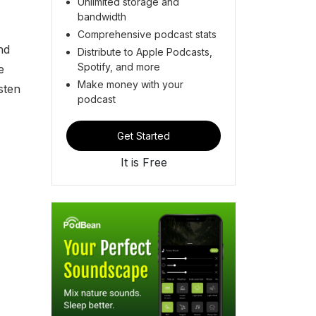
Unlimited storage and
bandwidth
Comprehensive podcast stats
nd
Distribute to Apple Podcasts,
Spotify, and more
e
Make money with your
sten
podcast
Get Started
It is Free