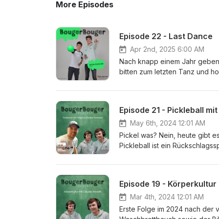
More Episodes
Episode 22 - Last Dance
Apr 2nd, 2025 6:00 AM
Nach knapp einem Jahr geben w
bitten zum letzten Tanz und h
Tanzbein schwingen können. In
Weiterbildungen und unseren n
Teil unseres Podcastabenteuers
Episode 21 - Pickleball mi
Bewegung und bis bald!Luca &
WhatsApp Kanal: https://wh
May 6th, 2024 12:01 AM
Pickel was? Nein, heute gibt 
Pickleball ist ein Rückschlags
Sportart in den Sportunterrich
Pickleball insbesondere fürs 
von Swiss Pickleball, tauchen 
Episode 19 - Körperkultur
Probiert es selber aus!
Mar 4th, 2024 12:01 AM
Erste Folge im 2024 nach der 