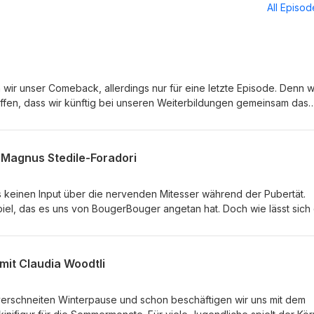
All Episo
ir unser Comeback, allerdings nur für eine letzte Episode. Denn w
offen, dass wir künftig bei unseren Weiterbildungen gemeinsam das
 dieser Episode besprechen wir alles Wichtige rund um unsere
euen WhatsApp-Channel. Wir danken euch allen ganz herzlich, das
 wart und freuen uns, euch einmal persönlich zu treffen. Bleibt in
t Magnus Stedile-Foradori
amp; Flurin für BougerBouger Website: https://bougerbouger.ch/
atsapp.com/channel/0029VaseC7PEgGfJ3OgeYQ1G
es keinen Input über die nervenden Mitesser während der Pubertät.
spiel, das es uns von BougerBouger angetan hat. Doch wie lässt sich
t oder auf den Pausenplatz adaptieren? Und weshalb eignet sich
Schulsetting? Zusammen mit Magnus Stedile-Foradori, dem Präsident
wir in die Welt einer der am schnellsten wachsenden Sportarten ein.
 mit Claudia Woodtli
verschneiten Winterpause und schon beschäftigen wir uns mit dem