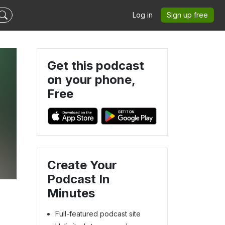
Log in
Sign up free
Get this podcast
on your phone,
Free
Create Your
Podcast In
Minutes
Full-featured podcast site