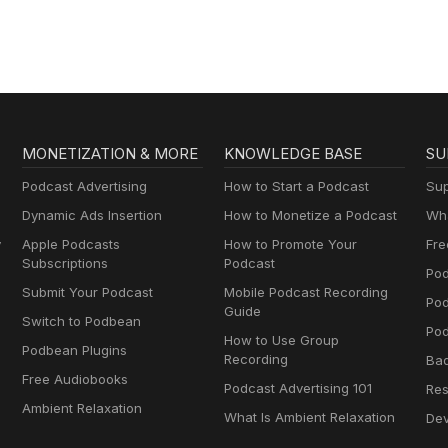
MONETIZATION & MORE
KNOWLEDGE BASE
SU
Podcast Advertising
How to Start a Podcast
Sup
Dynamic Ads Insertion
How to Monetize a Podcast
Wha
y
Apple Podcasts
How to Promote Your
Fre
Subscriptions
Podcast
Pod
Submit Your Podcast
Mobile Podcast Recording
Po
Guide
Switch to Podbean
Pod
How to Use Group
Podbean Plugins
Recording
Ba
Free Audiobooks
Podcast Advertising 101
Res
Ambient Relaxation
What Is Ambient Relaxation
Dev