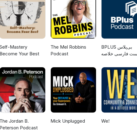
lagern.
Self-Mastery
The Mel Robbins
‌BPLUS بی‌پلاس
Become Your Best
Podcast
ست فارسی خلاصه
کتاب
The Jordan B.
Mick Unplugged
We!
Peterson Podcast