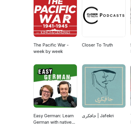
Organisieren von Schneesport
The Pacific War -
Closer To Truth
week by week
Easy German: Learn
جافکری | Jafekri
German with native
speakers | Deutsch