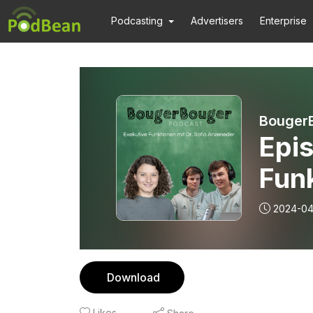
Podcasting
Advertisers
Enterprise
Bouger
Epis
Funk
Anz
2024-04
Download
Likes