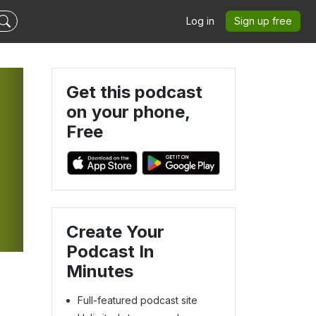
Log in
Sign up free
Get this podcast
on your phone,
Free
Create Your
Podcast In
Minutes
Full-featured podcast site