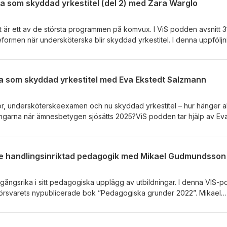
a som skyddad yrkestitel (del 2) med Zara Warglo
r ett av de största programmen på komvux. I ViS podden avsnitt 3
eformen när undersköterska blir skyddad yrkestitel. I denna uppföljn
elningschef på Socialstyrelsen om bakgrunden till reformen.
ka som skyddad yrkestitel med Eva Ekstedt Salzmann
r, undersköterskeexamen och nu skyddad yrkestitel – hur hänger al
ringarna när ämnesbetygen sjösätts 2025?ViS podden tar hjälp av Ev
gsråd på Skolverket för att reda ut begreppen.
de handlingsinriktad pedagogik med Mikael Gudmundsson
mgångsrika i sitt pedagogiska upplägg av utbildningar. I denna VIS-
Försvarets nypublicerade bok ”Pedagogiska grunder 2022”. Mikael
ch en av författarna intervjuas och diskuterar i podden bland anna
andlingsinriktat lärande där lärandet i många hänseenden kan jämfö