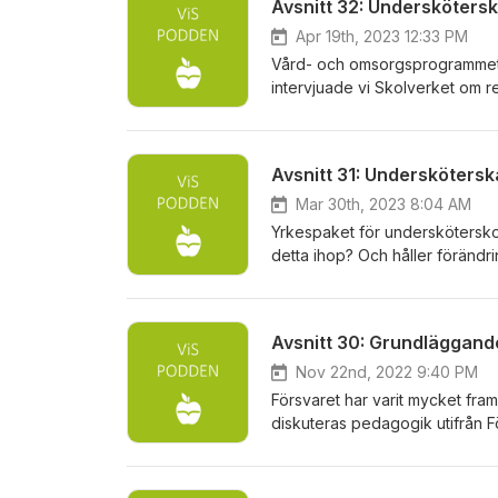
Avsnitt 32: Underskötersk
Apr 19th, 2023 12:33 PM
Vård- och omsorgsprogrammet ä
intervjuade vi Skolverket om r
intervjuar vi Zara Warglo, avd
Avsnitt 31: Undersköters
Mar 30th, 2023 8:04 AM
Yrkespaket för underskötersko
detta ihop? Och håller föränd
Ekstedt Salzmann, undervisnin
Avsnitt 30: Grundläggan
Nov 22nd, 2022 9:40 PM
Försvaret har varit mycket fra
diskuteras pedagogik utifrån 
Gudmundsson som är redaktör o
motivation, grupplärande och h
med utbildningar inom komvux.