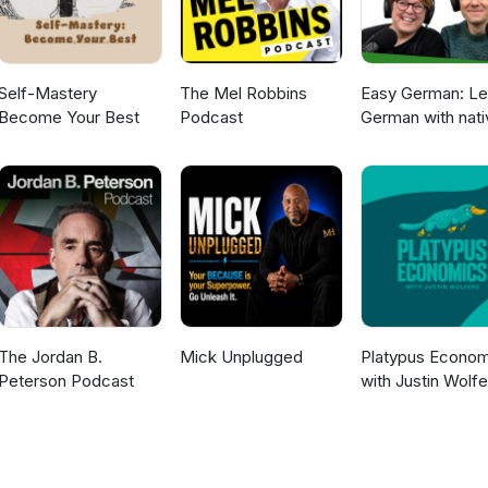
Self-Mastery
The Mel Robbins
Easy German: Le
Become Your Best
Podcast
German with nati
speakers | Deut
lernen mit
Muttersprachler
The Jordan B.
Mick Unplugged
Platypus Econom
Peterson Podcast
with Justin Wolfe