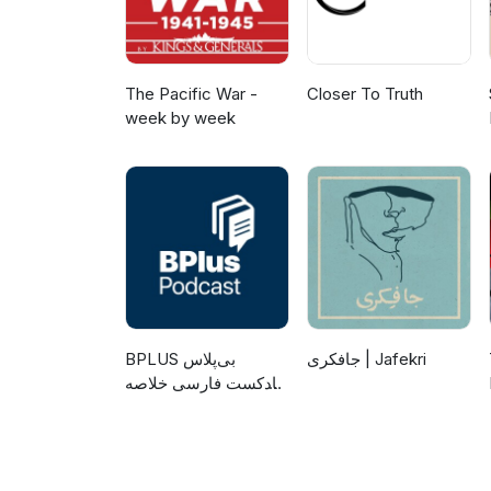
The Pacific War -
Closer To Truth
week by week
جافکری | Jafekri
‌BPLUS بی‌پلاس
پادکست فارسی خلاصه
کتاب