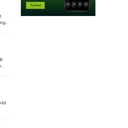
1
ing
lt
a
podd
t
ras