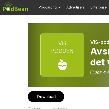
Podcasting
Advertisers
Enterprise
ViS-pod
Avsn
det 
2021-11-
Download
Likes