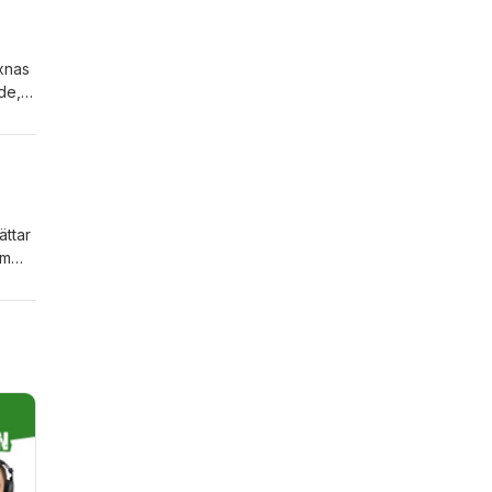
xnas
de,
mycket
ättar
om