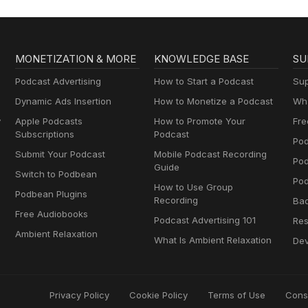
MONETIZATION & MORE
KNOWLEDGE BASE
SU
Podcast Advertising
How to Start a Podcast
Sup
Dynamic Ads Insertion
How to Monetize a Podcast
Wha
y
Apple Podcasts
How to Promote Your
Fre
Subscriptions
Podcast
Pod
Submit Your Podcast
Mobile Podcast Recording
Po
Guide
Switch to Podbean
Pod
How to Use Group
Podbean Plugins
Recording
Ba
Free Audiobooks
Podcast Advertising 101
Res
Ambient Relaxation
What Is Ambient Relaxation
Dev
Privacy Policy
Cookie Policy
Terms of Use
Cons