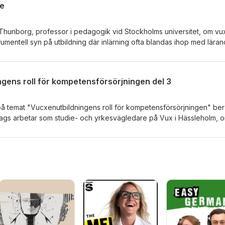
de
 Thunborg, professor i pedagogik vid Stockholms universitet, om vu
rumentell syn på utbildning där inlärning ofta blandas ihop med läran
örre. Vidare berättar hon om forskning där man har hittat olika
iemotivation och sannolikheten att fullfölja studierna. Om detta och 
snitt 29.
ngens roll för kompetensförsörjningen del 3
t på temat "Vucxenutbildningens roll för kompetensförsörjningen" ber
dags arbetar som studie- och yrkesvägledare på Vux i Hässleholm, 
roll i, kompetensförsörjningen.