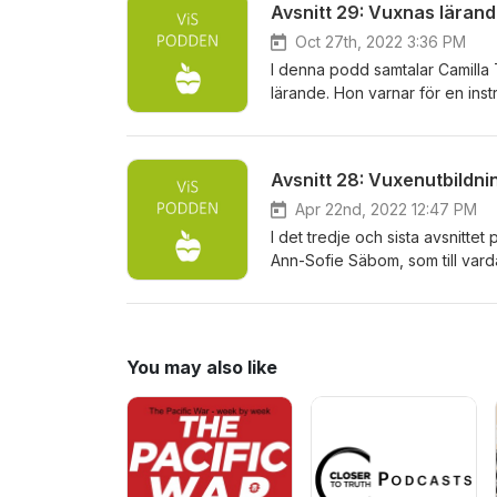
Avsnitt 29: Vuxnas läran
Oct 27th, 2022 3:36 PM
I denna podd samtalar Camilla
lärande. Hon varnar för en inst
men lärande är något mycket st
identitetstyper vad gäller stud
mer får du höra i ViSpodden av
Avsnitt 28: Vuxenutbildni
Apr 22nd, 2022 12:47 PM
I det tredje och sista avsnitte
Ann-Sofie Säbom, som till var
individens perspektiv på, och 
You may also like