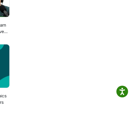
arn
ve
sch
n
ics
rs