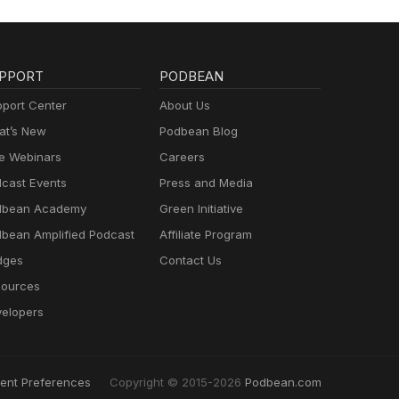
PPORT
PODBEAN
port Center
About Us
t’s New
Podbean Blog
e Webinars
Careers
cast Events
Press and Media
dbean Academy
Green Initiative
bean Amplified Podcast
Affiliate Program
dges
Contact Us
ources
elopers
ent Preferences
Copyright © 2015-2026
Podbean.com