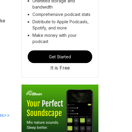
Unlimited storage and
bandwidth
Comprehensive podcast stats
ske
Distribute to Apple Podcasts,
Spotify, and more
Make money with your
podcast
Get Started
It is Free
des>>