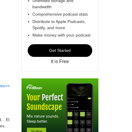
Unlimited storage and
bandwidth
Comprehensive podcast stats
Distribute to Apple Podcasts,
Spotify, and more
Make money with your podcast
Get Started
It is Free
des>>
d. El
nes-