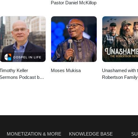
Pastor Daniel McKillop
Timothy Keller
Moses Mukisa
Unashamed with 
Sermons Podcast by
Robertson Family
Gospel in Life
MONETIZATION & MORE
KNOWLEDGE BASE
SU