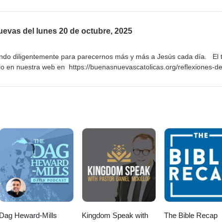
org/reflexiones-de-las-buenas-nuevas/2025-10-21/ Suscríbete para rec
uevas por correo electrónico o por mensaje de texto a tu celular en
da/mail.cgi/list/reflexiones/
uevas del lunes 20 de octubre, 2025
ndo diligentemente para parecernos más y más a Jesús cada día. El 
o en nuestra web en https://buenasnuevascatolicas.org/reflexiones-de
ríbete para recibir las Reflexiones de las Buenas Nuevas por correo
to a tu celular en
da/mail.cgi/list/reflexiones/
Dag Heward-Mills
Kingdom Speak with
The Bible Recap