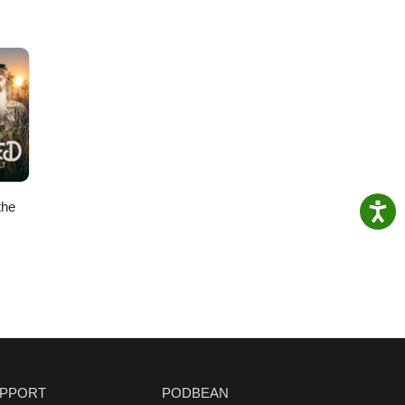
the
PPORT
PODBEAN