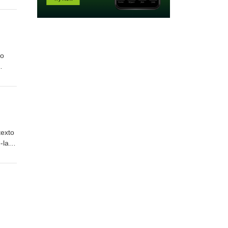
io
nico o
texto
-las-