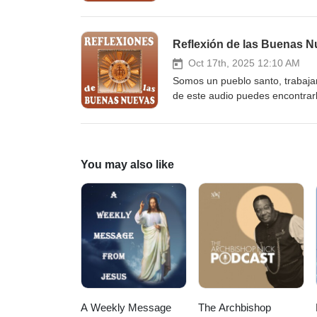
https://buenasnuevascatolicas.
las Reflexiones de las Buenas N
https://elists.gogoodnews.net/da
Reflexión de las Buenas N
Oct 17th, 2025 12:10 AM
Somos un pueblo santo, trabaja
de este audio puedes encontrarl
buenas-nuevas/2025-10-20/ Susc
electrónico o por mensaje de tex
https://elists.gogoodnews.net/da
You may also like
A Weekly Message
The Archbishop