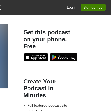
Log in
Sign up free
Get this podcast
on your phone,
Free
Create Your
Podcast In
Minutes
Full-featured podcast site