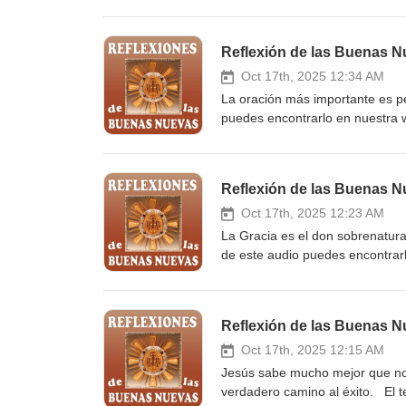
de-las-buenas-nuevas/2025-10-2
correo electrónico o por mensaje
https://elists.gogoodnews.net/da
Reflexión de las Buenas N
Oct 17th, 2025 12:34 AM
La oración más importante es ped
puedes encontrarlo en nuestra 
nuevas/2025-10-23/ Suscríbete 
por mensaje de texto a tu celula
Reflexión de las Buenas N
Oct 17th, 2025 12:23 AM
La Gracia es el don sobrenatura
de este audio puedes encontrarl
buenas-nuevas/2025-10-22/ Susc
electrónico o por mensaje de te
https://elists.gogoodnews.net/da
Reflexión de las Buenas N
Oct 17th, 2025 12:15 AM
Jesús sabe mucho mejor que noso
verdadero camino al éxito. El 