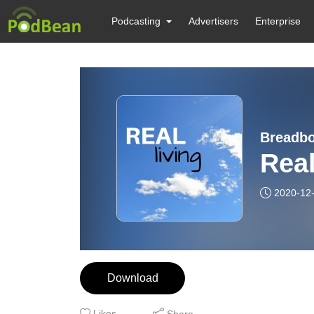
Podcasting
Advertisers
Enterprise
Breadbo
Real
2020-12
Download
Likes
Share