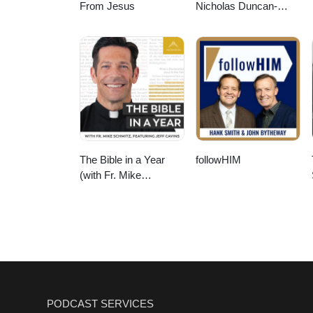
From Jesus
Nicholas Duncan-
Williams Podcast
The Bible in a Year
followHIM
(with Fr. Mike
Schmitz)
PODCAST SERVICES