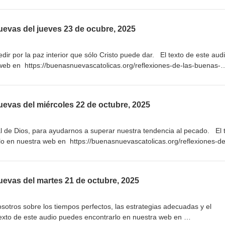
4/ Suscríbete para recibir las Reflexiones de las Buenas Nuevas por
 de texto a tu celular en
da/mail.cgi/list/reflexiones/
uevas del jueves 23 de ocubre, 2025
ir por la paz interior que sólo Cristo puede dar. El texto de este aud
web en https://buenasnuevascatolicas.org/reflexiones-de-las-buenas-
para recibir las Reflexiones de las Buenas Nuevas por correo electró
r en https://elists.gogoodnews.net/dada/mail.cgi/list/reflexiones/
uevas del miércoles 22 de octubre, 2025
l de Dios, para ayudarnos a superar nuestra tendencia al pecado. El 
o en nuestra web en https://buenasnuevascatolicas.org/reflexiones-de
ríbete para recibir las Reflexiones de las Buenas Nuevas por correo
xto a tu celular en
da/mail.cgi/list/reflexiones/
uevas del martes 21 de octubre, 2025
tros sobre los tiempos perfectos, las estrategias adecuadas y el
texto de este audio puedes encontrarlo en nuestra web en