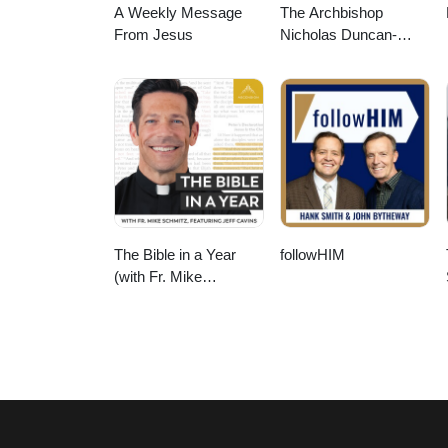
A Weekly Message
The Archbishop
From Jesus
Nicholas Duncan-
Williams Podcast
The Bible in a Year
followHIM
(with Fr. Mike
Schmitz)