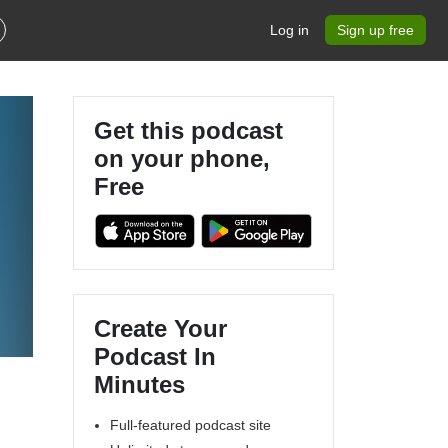
Log in
Sign up free
Get this podcast
on your phone,
Free
g
Create Your
Podcast In
Minutes
Full-featured podcast site