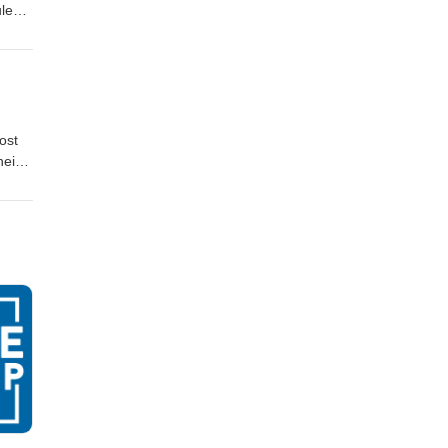
ule
days
tions.
e
ost
heir
o the
he
d