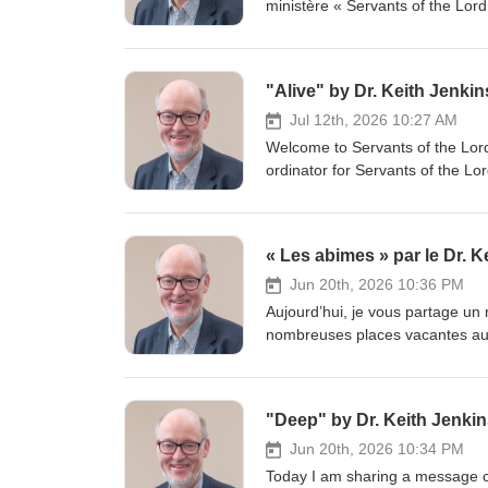
ministère « Servants of the Lord 
premiers convertis qui ont tué le
vérité nécessaires pour se repe
grâce à une repentance profonde.
"Alive" by Dr. Keith Jenkin
spirituel. Soyez vigilants, car il
lorsque vous recevrez le Saint-Es
Jul 12th, 2026 10:27 AM
devez lutter pour ne pas servir
Welcome to Servants of the Lord 
Dieu vous bénisse pendant que v
ordinator for Servants of the Lor
veuillez consulter le site www.s
killed their own Messiah were g
alive to God and dead to sin thro
Be watchful as there is a danger 
« Les abimes » par le Dr. K
of truth. Paul told Timothy to lay
heart after God this message is
Jun 20th, 2026 10:36 PM
of the Lord Ministries, please v
Aujourd’hui, je vous partage un 
nombreuses places vacantes au c
leçons qui dévoilent les mensong
aiment la vérité et se repenten
jours, la grâce augmente égalem
"Deep" by Dr. Keith Jenki
Christ dans les situations diffici
d'informations sur Servants of th
Jun 20th, 2026 10:34 PM
Today I am sharing a message ca