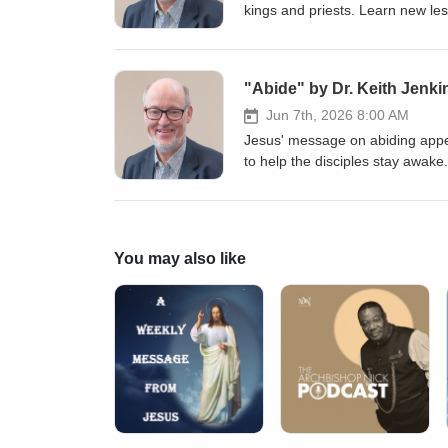
kings and priests. Learn new les
and reign with Christ. Those that
grace is also increasing. Now the
With grace and truth and you wi
"Abide" by Dr. Keith Jenki
Lord Ministries, please visit w
Jun 7th, 2026 8:00 AM
Jesus' message on abiding appe
to help the disciples stay awake
minds they put Jesus to death be
same when you receive the Holy Sp
would be ready for Jesus’ appea
Ministries, please visit www.sol
You may also like