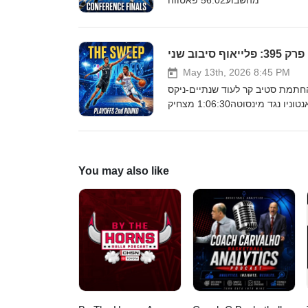
מהשבוע56:02 פאטווה
פרק 395: פלייאוף סיבוב שני
May 13th, 2026 8:45 PM
לייאוף:-לוטרי-ראנט החתמת סטיב קר לעוד שנתיים-ניקס
מטאטאים את הסיקסרז-לייקרס נגד אוקייסי, לברון לאן?-דטרוינט נגד קליבלנד-סן אנטוניו נגד מינסוטה1:06:30 מצחיק
מהשבוע1:09:54 פאטווה
You may also like