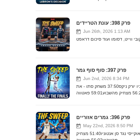
פרק 398: עונת הטריידים
Jun 26th, 2026 1:13 AM
פרק 397: סוף סוף גמר
Jun 2nd, 2026 8:34 PM
פרק 397:1:25 סמול טוק14:25 סקרים18:40 מסביב לגמר: סן אנטוניו ספרס נגד ניו יורק ניקס37:50 משחק סתו - את
פרק 396: גמרים אזוריים
May 22nd, 2026 8:50 PM
פרק 396:2:11 סמול טוק12:10 רשמים21:55 מסביב לפלייאוף:-ניקס נגד קליבלנד-אוקייסי נגד סן אנטוניו51:40 מצחיק