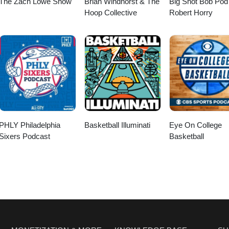
The Zach Lowe Show
Brian Windhorst & The
Big Shot Bob Pod
Hoop Collective
Robert Horry
PHLY Philadelphia
Basketball Illuminati
Eye On College
Sixers Podcast
Basketball