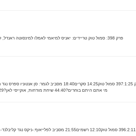
פרק 398: סמול טוק טריידים: יאניס למיאמי לאמלו למינסוטה ראנדל, קובי ווייט, דסומו ועוד סיכום דראפט
מי אתם היתם בוחרים?44:40 שיחת מודחות, אוקייסי לאן?56:29 מצחיק מהשבוע59:01 פאטווה