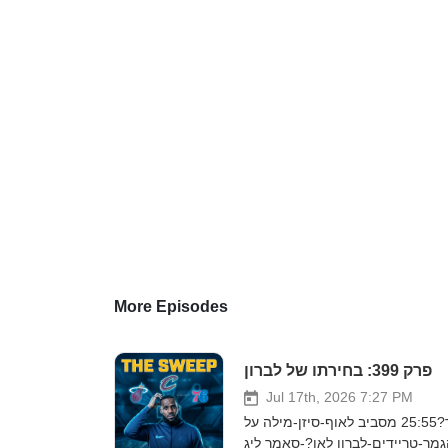
More Episodes
פרק 399: בחירתו של לברון
Jul 17th, 2026 7:27 PM
פרק 399:1:30 סמול טוק10:50 מונדיאל16:40 שרומז - גארי טרנט צ'יטר?25:55 מסביב לאוף-סיזן-מילה על
מר-טריידים-לברון לאן?-סאמר ליג