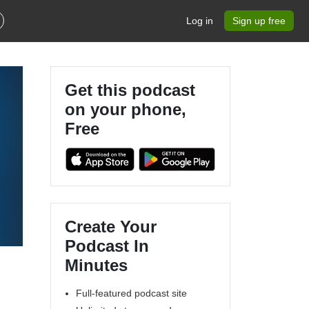
Log in
Sign up free
Get this podcast
on your phone,
Free
Create Your
Podcast In
Minutes
Full-featured podcast site