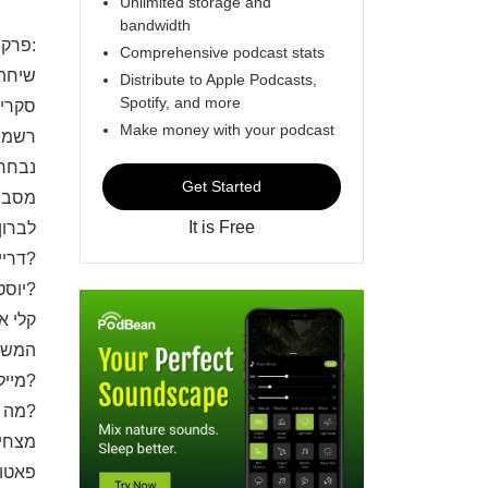
Unlimited storage and
bandwidth
פרק 330:
Comprehensive podcast stats
שיחת ח
Distribute to Apple Podcasts,
Spotify, and more
49 סקרים
Make money with your podcast
03 רשמים
נבחרת 
Get Started
מסביב ל
It is Free
לברון
-דריימונד גרין וגולדן סטייט לאן?
-יוסטון רלוונטיים לפלייאין?
קלי א
המשחק
-מיילס מקברייד הדבר האמיתי או עוד סתם שחקן?
48:30 מה זה היט-קאלצ'ר?
מצחיק 
:44 פאטווה