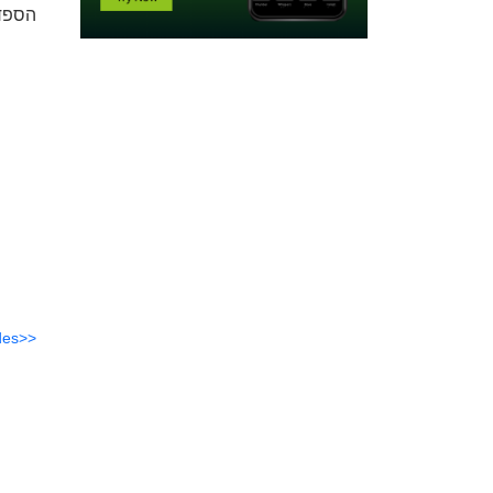
הספד הש
des>>