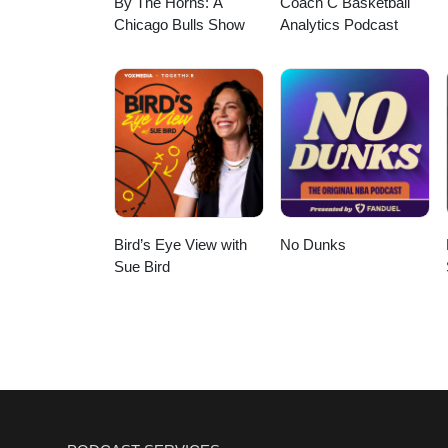
By The Horns: A
Coach C Basketball
Chicago Bulls Show
Analytics Podcast
Bird’s Eye View with
No Dunks
Sue Bird