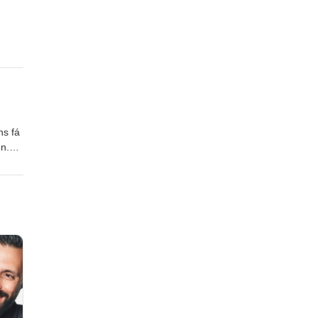
ns fá
n.
ól!