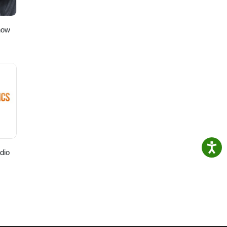
how
dio