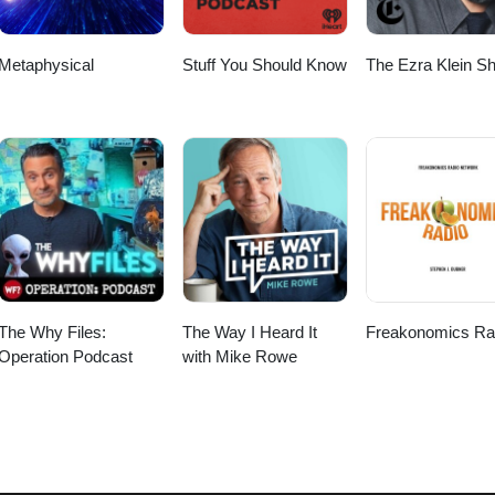
Metaphysical
Stuff You Should Know
The Ezra Klein S
The Why Files:
The Way I Heard It
Freakonomics Ra
Operation Podcast
with Mike Rowe