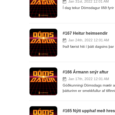
Jan 31st, 2022 12:01 AM
Í dag tekur Dómsdagur lífið fyri
#167 Heitur heimsendir
Jan 24th, 2022 12:01 AM
Það færist hiti í þátt dagsins 
#166 Ármann snýr aftur
Jan 17th, 2022 12:01 AM
Góðkunningi Dómsdags mætir aftu
þátturinn er smekkfullur af tilf
#165 Nýtt upphaf með hre