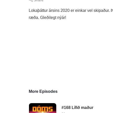
Lokaþáttur ársins 2020 er einkar vel skipaður. 
ræða. Gleðilegt nýár!
More Episodes
#168 Lífið maður