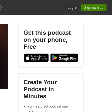
Log in
Sign up free
Get this podcast
on your phone,
Free
Create Your
Podcast In
Minutes
Full-featured podcast site