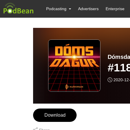
Podcasting
Advertisers
Enterprise
Dómsda
#118
2020-12
Download
Share