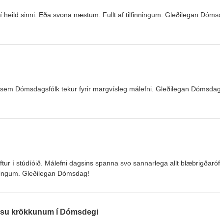
r í heild sinni. Eða svona næstum. Fullt af tilfinningum. Gleðilegan Dóm
þar sem Dómsdagsfólk tekur fyrir margvísleg málefni. Gleðilegan Dómsdag
r í stúdíóið. Málefni dagsins spanna svo sannarlega allt blæbrigðaróf
inningum. Gleðilegan Dómsdag!
ssu krökkunum í Dómsdegi