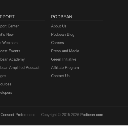
PPORT
PODBEAN
port Center
About Us
t’s New
Podbean Blog
e Webinars
Careers
cast Events
Press and Media
bean Academy
Green Initiative
bean Amplified Podcast
Affiliate Program
ges
Contact Us
ources
elopers
Consent Preferences
Copyright © 2015-2026
Podbean.com