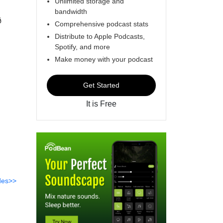
Unlimited storage and
bandwidth
ð
Comprehensive podcast stats
Distribute to Apple Podcasts,
Spotify, and more
Make money with your podcast
Get Started
It is Free
des>>