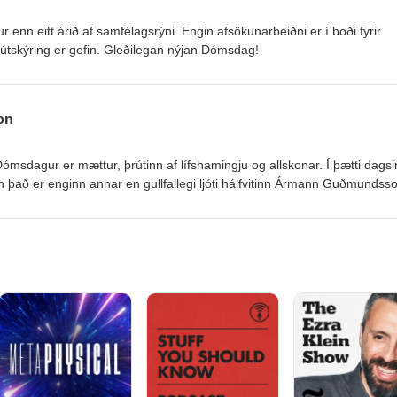
 enn eitt árið af samfélagsrýni. Engin afsökunarbeiðni er í boði fyrir
s útskýring er gefin. Gleðilegan nýjan Dómsdag!
on
msdagur er mættur, þrútinn af lífshamingju og allskonar. Í þætti dagsi
það er enginn annar en gullfallegi ljóti hálfvitinn Ármann Guðmundsso
að færa okkur jólaandann í bland við raunsæi og mannhatur. Gleðileg j