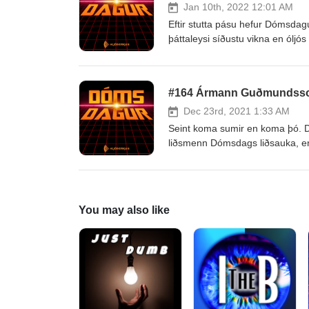
Jan 10th, 2022 12:01 AM
Eftir stutta pásu hefur Dómsdagur
þáttaleysi síðustu vikna en óljó
#164 Ármann Guðmundss
Dec 23rd, 2021 1:33 AM
Seint koma sumir en koma þó. Dó
liðsmenn Dómsdags liðsauka, en 
Við þökkum honum kærlega fyrir 
You may also like