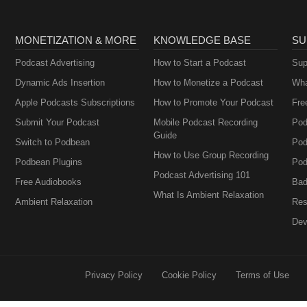
MONETIZATION & MORE
KNOWLEDGE BASE
SU
Podcast Advertising
How to Start a Podcast
Sup
Dynamic Ads Insertion
How to Monetize a Podcast
Wha
Apple Podcasts Subscriptions
How to Promote Your Podcast
Fre
Submit Your Podcast
Mobile Podcast Recording
Pod
Guide
Switch to Podbean
Pod
How to Use Group Recording
Podbean Plugins
Pod
Podcast Advertising 101
Free Audiobooks
Bad
What Is Ambient Relaxation
Ambient Relaxation
Res
Dev
Privacy Policy
Cookie Policy
Terms of Use