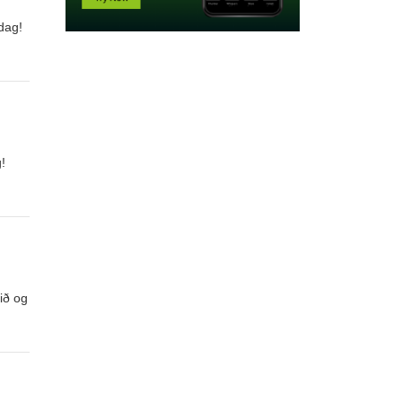
sdag!
!
ið og