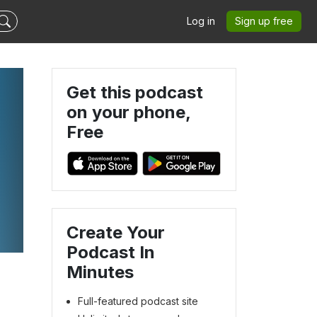
Log in
Sign up free
Get this podcast
on your phone,
Free
Create Your
Podcast In
Minutes
Full-featured podcast site