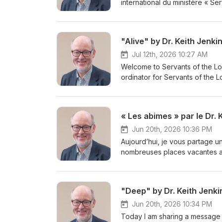
international du ministère « Ser
être vivant ». Les premiers con
apôtres, la grâce et la vérité 
pour Dieu et morts au péché gr
"Alive" by Dr. Keith Jenki
radicalement votre vie sur le pla
pousser à résister à la convict
Jul 12th, 2026 10:27 AM
de s’attacher à la vie éternell
Welcome to Servants of the Lord
Dieu, ce message s’adresse à
ordinator for Servants of the L
d'informations sur Servants of 
that killed their own Messiah 
become alive to God and dead to
around spiritually. Be watchful
« Les abimes » par le Dr. 
receive the Holy Spirit of truth
to serve sin. If you have a hea
Jun 20th, 2026 10:36 PM
more information about Servant
Aujourd’hui, je vous partage un
nombreuses places vacantes au 
leçons qui dévoilent les menso
qui aiment la vérité et se rep
derniers jours, la grâce augm
"Deep" by Dr. Keith Jenki
revêtir le Christ dans les situat
Pour plus d'informations sur Se
Jun 20th, 2026 10:34 PM
Today I am sharing a message c