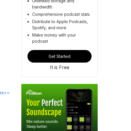
Unlimited storage and
bandwidth
Comprehensive podcast stats
Distribute to Apple Podcasts,
Spotify, and more
Make money with your
podcast
Get Started
It is Free
des>>