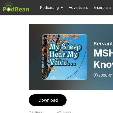
Podcasting
Advertisers
Enterprise
Servants
MSH
Kno
2000-01
Download
Likes
1