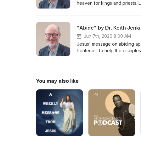
heaven for kings and priests. 
be ready to rule and reign with 
increasing in the last days gra
Christ in complicated situation
"Abide" by Dr. Keith Jenk
information about Servants of 
Jun 7th, 2026 8:00 AM
Jesus' message on abiding app
Pentecost to help the disciple
By using their minds they put J
danger you will do the same whe
eternal life. In that way he wo
about Servants of the Lord Mini
You may also like