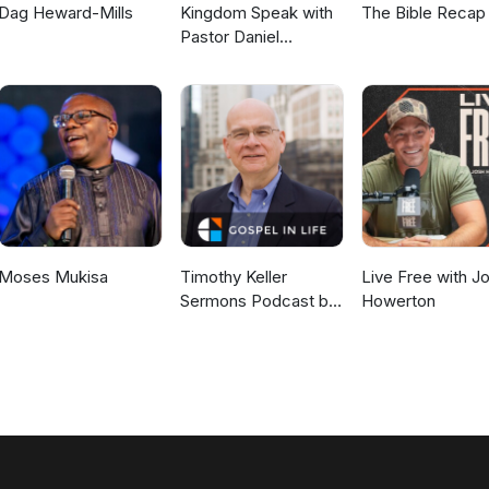
Dag Heward-Mills
Kingdom Speak with
The Bible Recap
Pastor Daniel
McKillop
Moses Mukisa
Timothy Keller
Live Free with J
Sermons Podcast by
Howerton
Gospel in Life